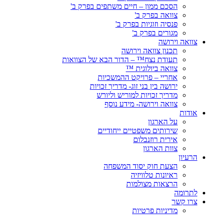
הסכם ממון – חיים משתפים בפרק ב'
צוואה בפרק ב'
פנסיה וזוגיות בפרק ב'
מגורים בפרק ב'
צוואה וירושה
תכנון צוואה וירושה
תעודת נצח™ – הדור הבא של הצוואות
צוואה ביולוגית ™
אחריי – פרויקט ההמשכיות
ירושה בין בני זוג- מדריך זכויות
מדריך זכויות למוריש וליורש
צוואה וירושה- מידע נוסף
אודות
על הארגון
שירותים משפטיים ייחודיים
אירית רוזנבלום
צוות הארגון
הרעיון
הצעת חוק יסוד המשפחה
ראיונות טלוויזיה
הרצאות מצולמות
לתרומה
צרו קשר
מדיניות פרטיות