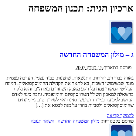
ארכיון תגית:
תכנון המשפחה
ג – מילון המשפחה החדשה
|
פורסם בתאריך:
15 במרץ 2007
גאווה כבוד רב, יהירות, התנשאות, שחצנות, כבוד עצמי, הערכה עצמית.
מונח שבשימושו השכיח, בא לתאר את הקהילה ההומוסקסואלית. המונח
הפוליטי המקורי צמח על רקע מאבק השחורים בארה"ב, והוא נלקח
בהשאלה למאבק השולל הטרו סקסיזם והומופוביה. גחבה כינוי לאדם
הנחשב למכוער במיוחד וטיפש, ואינו ראוי לשידוך טוב. גיי מונחים
שהומוסקסואלים ולסביות בחרו על מנת לבטא את […]
להמשך קריאה
פורסם בקטגוריות:
מילון המשפחה החדשה
|
השאר תגובה