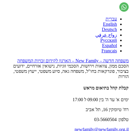
עברית
English
Deutsch
زواج عرفي
Русский
Español
Français
משפחה חדשה – New Family – הארגון לקידום זכויות המשפחה
הסכם ממון, צוואות וירושות, הסכמי זוגיות, נישואין אזרחיים, ידועים
בציבור, פונדקאות בחו"ל, משפחה גאה, סיוע משפטי, ייעוץ משפטי,
הורות
קבלת קהל בתיאום מראש
ימים א' עד ה' בין 09:00 ל 17:00
רח' טיומקין 16, תל אביב
טלפון: 03-5660504
newfamily@newfamily.org.il