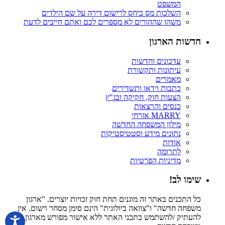
המשפט
השלכות מס ביחס לרישום דירה על שם הילדים
משהו שההורים לא מספרים לכם ואתם חייבים לדעת
חדשות הארגון
עדכונים וחדשות
עיתונות ותקשורת
מאמרים
כתבות וידאו ותשדירים
הצעות חוק, חקיקה ובג"ץ
כנסים והרצאות
MARRY אזרחי
מילון המשפחה החדשה
נתונים מידע וסטטיסטיקות
אודות
לתרומה
מדיניות הפרטיות
שימו לב!
כל התכנים באתר זה מוגנים תחת חוק זכויות יוצרים. "ארגון
משפחה חדשה" ו"צוואה ביולוגית" הינם סימן מסחר רשום. אין
להעתיק /להשתמש בתכני האתר ללא אישור מפורש מארגון