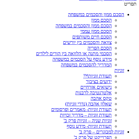
תפריט
הסכם ממון והסכמים במשפחה
הסכם ממון
הסכם ממון והסכמים במשפחה
הסכם ממון עממי
הסכם חיים משותפים
צוואה והסכמים בין יורשים
הסכם הפריה
הסכמי מתנה או הלוואה בין הורים לילדים
מידע נוסף על הסכמים במשפחה
המדריך להסכמים במשפחה
זוגיות
תעודת זוגיות™
ידועים בציבור
נישואים אזרחיים
אלטרנטיבה לרבנות
טקס אהבה
שאלון אהבה (נדרי זוגיות)
תעודת זוגיות- מאמרים ופרסומים
תעודת זוגיות – מדריך זכויות
זוגיות שניה – זוגיות פרק ב'
תעודת זוגיות- מידע נוסף
זוגיות למבוגרים – פרק ב'
הפרוייקט של פרק ב'