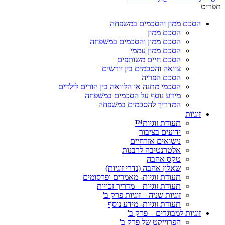
תפריט
הסכם ממון והסכמים במשפחה
הסכם ממון
הסכם ממון והסכמים במשפחה
הסכם ממון עממי
הסכם חיים משותפים
צוואה והסכמים בין יורשים
הסכם הפריה
הסכמי מתנה או הלוואה בין הורים לילדים
מידע נוסף על הסכמים במשפחה
המדריך להסכמים במשפחה
זוגיות
תעודת זוגיות™
ידועים בציבור
נישואים אזרחיים
אלטרנטיבה לרבנות
טקס אהבה
שאלון אהבה (נדרי זוגיות)
תעודת זוגיות- מאמרים ופרסומים
תעודת זוגיות – מדריך זכויות
זוגיות שניה – זוגיות פרק ב'
תעודת זוגיות- מידע נוסף
זוגיות למבוגרים – פרק ב'
הפרוייקט של פרק ב'