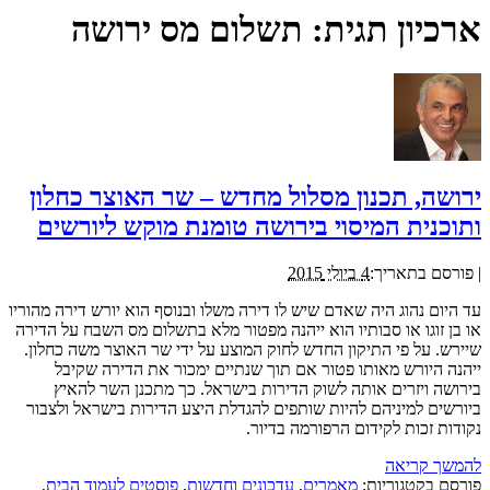
ארכיון תגית:
תשלום מס ירושה
ירושה, תכנון מסלול מחדש – שר האוצר כחלון
ותוכנית המיסוי בירושה טומנת מוקש ליורשים
|
פורסם בתאריך:
4 ביולי 2015
עד היום נהוג היה שאדם שיש לו דירה משלו ובנוסף הוא יורש דירה מהוריו
או בן זוגו או סבותיו הוא ייהנה מפטור מלא בתשלום מס השבח על הדירה
שיירש. על פי התיקון החדש לחוק המוצע על ידי שר האוצר משה כחלון.
ייהנה היורש מאותו פטור אם תוך שנתיים ימכור את הדירה שקיבל
בירושה ויזרים אותה לשוק הדירות בישראל. כך מתכנן השר להאיץ
ביורשים למיניהם להיות שותפים להגדלת היצע הדירות בישראל ולצבור
נקודות זכות לקידום הרפורמה בדיור.
להמשך קריאה
פורסם בקטגוריות:
מאמרים
,
עדכונים וחדשות
,
פוסטים לעמוד הבית
,