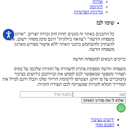
אודות
לתרומה
מדיניות הפרטיות
שימו לב!
כל התכנים באתר זה מוגנים תחת חוק זכויות יוצרים. "ארגון
משפחה חדשה" ו"צוואה ביולוגית" הינם סימן מסחר רשום. אין
להעתיק /להשתמש בתכני האתר ללא אישור מפורש מארגון
משפחה חדשה.
ברוכים הבאים למשפחה חדשה
משפחה חדשה מספקת פתרון להצהרה על הזוגיות שלכם! על בסיס
תצהיר משפטי שמאפשר לכם לממש את זכויותכם כידועים בציבור
(המוכרים על פי חוק). הצטרפו לרשימת הדיוור שלנו וקבלו חינם למייל את
המדריך המלא לזכויות שמעניקה לכם תעודת הזוגיות.
ידועים בציבור
הסכם ממון