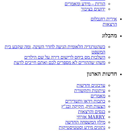
הורות – מידע ומאמרים
ידועים בציבור
אירית רוזנבלום
הרצאות
מהבלוג
כשהטרגדיה הלאומית הגיעה לחדר השינה, ומה שקבע בית
המשפט
השלכות מס ביחס לרישום דירה על שם הילדים
משהו שההורים לא מספרים לכם ואתם חייבים לדעת
חדשות הארגון
עדכונים וחדשות
עיתונות ותקשורת
מאמרים
כתבות וידאו ותשדירים
הצעות חוק, חקיקה ובג"ץ
כנסים והרצאות
MARRY אזרחי
מילון המשפחה החדשה
נתונים מידע וסטטיסטיקות