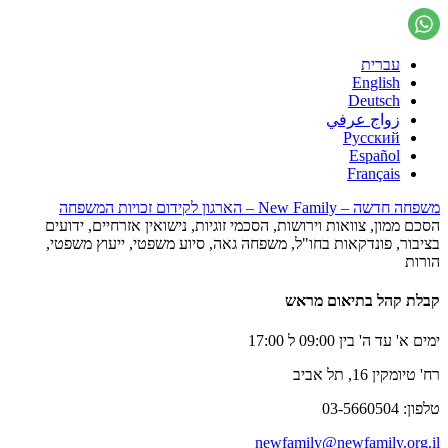
עברית
English
Deutsch
زواج عرفي
Русский
Español
Français
משפחה חדשה – New Family – הארגון לקידום זכויות המשפחה
הסכם ממון, צוואות וירושות, הסכמי זוגיות, נישואין אזרחיים, ידועים
בציבור, פונדקאות בחו"ל, משפחה גאה, סיוע משפטי, ייעוץ משפטי,
הורות
קבלת קהל בתיאום מראש
ימים א' עד ה' בין 09:00 ל 17:00
רח' טיומקין 16, תל אביב
טלפון: 03-5660504
newfamily@newfamily.org.il