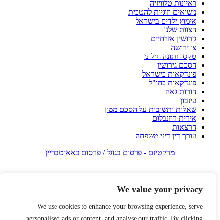
ראיונות טלוויזיה
נישואים וזוגיות להטבית
אימוץ ילדים בישראל
הצוות שלנו
גירושין אזרחיים
צו ירושה
טקס חתונה חילוני
הסכם גירושין
פונדקאות בישראל
פונדקאות בחו"ל
הורות גאה
עיזבון
שאלות ותשובות על הסכם ממון
אירית רוזנבלום
הרצאות
עורך דין דיני משפחה
מרקטיזם - פרסום בגוגל / פרסום באאוטבריין
We value your privacy
We use cookies to enhance your browsing experience, serve
personalised ads or content, and analyse our traffic. By clicking