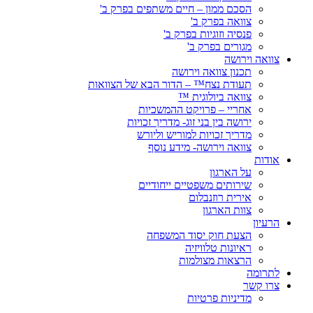
הסכם ממון – חיים משתפים בפרק ב'
צוואה בפרק ב'
פנסיה וזוגיות בפרק ב'
מגורים בפרק ב'
צוואה וירושה
תכנון צוואה וירושה
תעודת נצח™ – הדור הבא של הצוואות
צוואה ביולוגית ™
אחריי – פרויקט ההמשכיות
ירושה בין בני זוג- מדריך זכויות
מדריך זכויות למוריש וליורש
צוואה וירושה- מידע נוסף
אודות
על הארגון
שירותים משפטיים ייחודיים
אירית רוזנבלום
צוות הארגון
הרעיון
הצעת חוק יסוד המשפחה
ראיונות טלוויזיה
הרצאות מצולמות
לתרומה
צרו קשר
מדיניות פרטיות