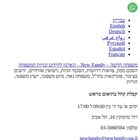
עברית
English
Deutsch
زواج عرفي
Русский
Español
Français
משפחה חדשה – New Family – הארגון לקידום זכויות המשפחה
הסכם ממון, צוואות וירושות, הסכמי זוגיות, נישואין אזרחיים, ידועים
בציבור, פונדקאות בחו"ל, משפחה גאה, סיוע משפטי, ייעוץ משפטי,
הורות
קבלת קהל בתיאום מראש
ימים א' עד ה' בין 09:00 ל 17:00
רח' טיומקין 16, תל אביב
טלפון: 03-5660504
newfamily@newfamily.org.il