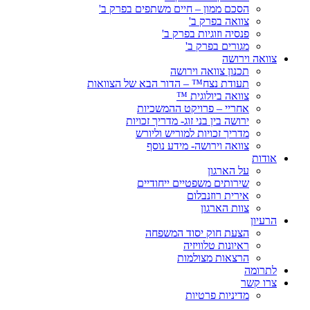
הסכם ממון – חיים משתפים בפרק ב'
צוואה בפרק ב'
פנסיה וזוגיות בפרק ב'
מגורים בפרק ב'
צוואה וירושה
תכנון צוואה וירושה
תעודת נצח™ – הדור הבא של הצוואות
צוואה ביולוגית ™
אחריי – פרויקט ההמשכיות
ירושה בין בני זוג- מדריך זכויות
מדריך זכויות למוריש וליורש
צוואה וירושה- מידע נוסף
אודות
על הארגון
שירותים משפטיים ייחודיים
אירית רוזנבלום
צוות הארגון
הרעיון
הצעת חוק יסוד המשפחה
ראיונות טלוויזיה
הרצאות מצולמות
לתרומה
צרו קשר
מדיניות פרטיות