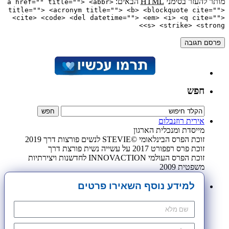
מותר להעזר בסימני
HTML
הבאים:
<a href="" title=""> <abbr
title=""> <acronym title=""> <b> <blockquote cite="">
<cite> <code> <del datetime=""> <em> <i> <q cite="">
<s> <strike> <strong>
חפש
אירית רוזנבלום
מייסדת ומנכלית הארגון
זוכת הפרס הבינלאומי ©STEVIE לנשים פורצות דרך 2019
זוכת פרס רפפורט 2017 על עשייה נשית פורצת דרך
זוכת הפרס העולמי INNOVACTION לחדשנות ויצירתיות
משפטית 2009
למידע נוסף השאירו פרטים