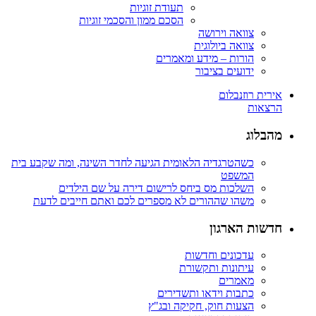
תעודת זוגיות
הסכם ממון והסכמי זוגיות
צוואה וירושה
צוואה ביולוגית
הורות – מידע ומאמרים
ידועים בציבור
אירית רוזנבלום
הרצאות
מהבלוג
כשהטרגדיה הלאומית הגיעה לחדר השינה, ומה שקבע בית
המשפט
השלכות מס ביחס לרישום דירה על שם הילדים
משהו שההורים לא מספרים לכם ואתם חייבים לדעת
חדשות הארגון
עדכונים וחדשות
עיתונות ותקשורת
מאמרים
כתבות וידאו ותשדירים
הצעות חוק, חקיקה ובג"ץ