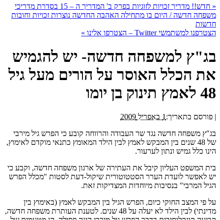
«
חדש!! מדריך זכויות לזוגיות בפרק ב' המדריך ה – 15 בסדרת מדריכי
משפחה חדשה / היום בו מתחילה האהבה החדשה נוצרות זכויות וחובות
חדשות
הצטרפנו למשתמשי Twitter – הצטרפו אלינו
»
בג"ץ למשפחה חדשה- יש להגמיש
את הכלל האוסר על הורים מעל גיל
48 לאמץ תינוק בן יומו
|
פורסם בתאריך:
1 באפריל 2009
בג"ץ משפחה חדשה נגד שר העבודה והרווחה קובע כי הפרש גיל מירבי
של 48 שנים בין המבקש לאמץ לבין הילד המאומץ כתנאי מוקדם לאימוץ,
הינו כלל גמיש ונתון לערעור.
בית המשפט העליון קיבל את העתירה של ארגון משפחה חדשה, וקבע כי
יש לאפשר לועדת הערר הסטטוטורית שיקול-דעת לסטות "מכלל הפרש
הגיל המרבי" בנסיבות מיוחדות המצדיקות זאת.
על פי המצב החוקי כיום, הפרש הגיל בין המבקש לאמץ (באימוץ בין
מדינתי) לבין הילד לא יעלה על 48 שנים. לטענת העותרת משפחה חדשה,
קביעה קונקלוסיבית בדבר הפרש גיל מירבי הינה פסולה, הן מטעמים של