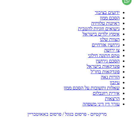
ידועים בציבור
הסכם ממון
ראיונות טלוויזיה
נישואים וזוגיות להטבית
אימוץ ילדים בישראל
הצוות שלנו
גירושין אזרחיים
צו ירושה
טקס חתונה חילוני
הסכם גירושין
פונדקאות בישראל
פונדקאות בחו"ל
הורות גאה
עיזבון
שאלות ותשובות על הסכם ממון
אירית רוזנבלום
הרצאות
עורך דין דיני משפחה
מרקטיזם - פרסום בגוגל / פרסום באאוטבריין