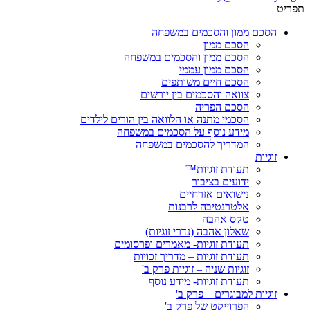
תפריט
הסכם ממון והסכמים במשפחה
הסכם ממון
הסכם ממון והסכמים במשפחה
הסכם ממון עממי
הסכם חיים משותפים
צוואה והסכמים בין יורשים
הסכם הפריה
הסכמי מתנה או הלוואה בין הורים לילדים
מידע נוסף על הסכמים במשפחה
המדריך להסכמים במשפחה
זוגיות
תעודת זוגיות™
ידועים בציבור
נישואים אזרחיים
אלטרנטיבה לרבנות
טקס אהבה
שאלון אהבה (נדרי זוגיות)
תעודת זוגיות- מאמרים ופרסומים
תעודת זוגיות – מדריך זכויות
זוגיות שניה – זוגיות פרק ב'
תעודת זוגיות- מידע נוסף
זוגיות למבוגרים – פרק ב'
הפרוייקט של פרק ב'