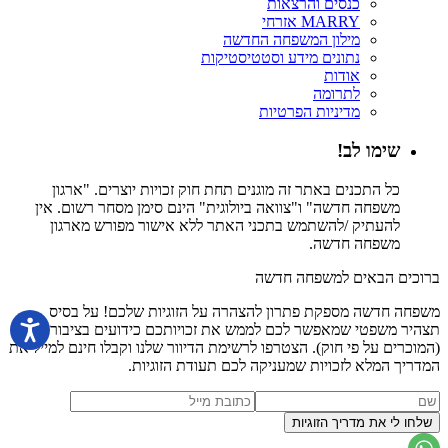
כנסים והרצאות
MARRY אזרחי
מילון המשפחה החדשה
נתונים מידע וסטטיסטיקות
אודות
לתרומה
מדיניות הפרטיות
שימו לב!
כל התכנים באתר זה מוגנים תחת חוק זכויות יוצרים. "ארגון
משפחה חדשה" ו"צוואה ביולוגית" הינם סימן מסחר רשום. אין
להעתיק /להשתמש בתכני האתר ללא אישור מפורש מארגון
משפחה חדשה.
ברוכים הבאים למשפחה חדשה
משפחה חדשה מספקת פתרון להצהרה על הזוגיות שלכם! על בסיס
תצהיר משפטי שמאפשר לכם לממש את זכויותכם כידועים בציבור
(המוכרים על פי חוק). הצטרפו לרשימת הדיוור שלנו וקבלו חינם למייל את
המדריך המלא לזכויות שמעניקה לכם תעודת הזוגיות.