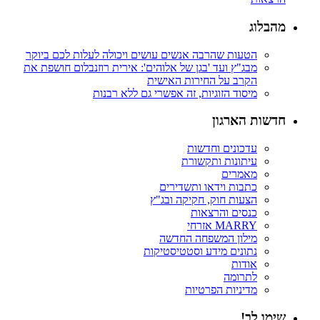
מהבלוג
הטעות שהרבה אנשים עושים ויכולה לעלות לכם ביוקר
מבג"ץ ועד 'בגן של אלוהים': אירית רוזנבלום חושפת את
הקרב על החירות האישית
מיסוד הזוגיות, זה אפשרי גם ללא רבנות
חדשות הארגון
עדכונים וחדשות
עיתונות ותקשורת
מאמרים
כתבות וידאו ותשדירים
הצעות חוק, חקיקה ובג"ץ
כנסים והרצאות
MARRY אזרחי
מילון המשפחה החדשה
נתונים מידע וסטטיסטיקות
אודות
לתרומה
מדיניות הפרטיות
שימו לב!