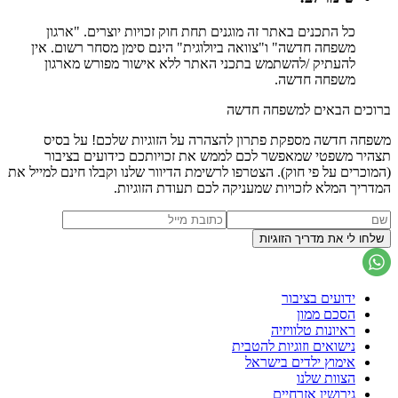
כל התכנים באתר זה מוגנים תחת חוק זכויות יוצרים. "ארגון
משפחה חדשה" ו"צוואה ביולוגית" הינם סימן מסחר רשום. אין
להעתיק /להשתמש בתכני האתר ללא אישור מפורש מארגון
משפחה חדשה.
ברוכים הבאים למשפחה חדשה
משפחה חדשה מספקת פתרון להצהרה על הזוגיות שלכם! על בסיס
תצהיר משפטי שמאפשר לכם לממש את זכויותכם כידועים בציבור
(המוכרים על פי חוק). הצטרפו לרשימת הדיוור שלנו וקבלו חינם למייל את
המדריך המלא לזכויות שמעניקה לכם תעודת הזוגיות.
ידועים בציבור
הסכם ממון
ראיונות טלוויזיה
נישואים וזוגיות להטבית
אימוץ ילדים בישראל
הצוות שלנו
גירושין אזרחיים