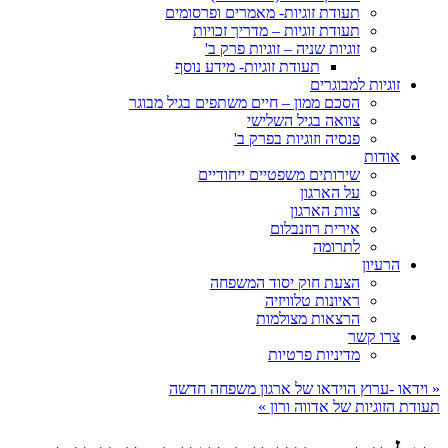
תעודת זוגיות- מאמרים ופרסומים
תעודת זוגיות – מדריך זכויות
זוגיות שניה – זוגיות פרק ב'
תעודת זוגיות- מידע נוסף
זוגיות למבוגרים
הסכם ממון – חיים משתפים בגיל מבוגר
צוואה בגיל השלישי
פנסיה וזוגיות בפרק ב'
אודות
שירותים משפטיים ייחודיים
על הארגון
צוות הארגון
אירית רוזנבלום
לתרומה
הרעיון
הצעת חוק יסוד המשפחה
ראיונות טלוויזיה
הרצאות מצולמות
צרו קשר
מדיניות פרטיות
«
וידאו -ערוץ הוידאו של ארגון משפחה חדשה
תעודת הזוגיות של אדווה ורון
»