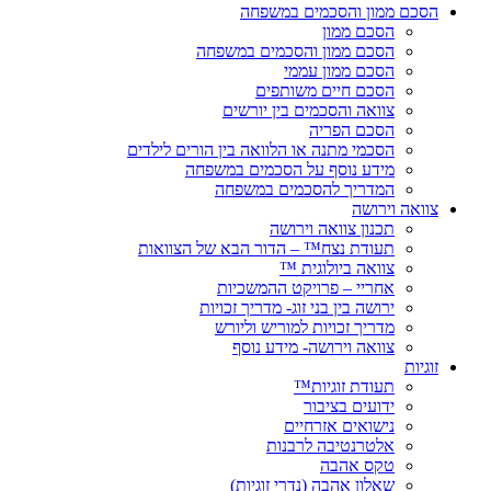
הסכם ממון והסכמים במשפחה
הסכם ממון
הסכם ממון והסכמים במשפחה
הסכם ממון עממי
הסכם חיים משותפים
צוואה והסכמים בין יורשים
הסכם הפריה
הסכמי מתנה או הלוואה בין הורים לילדים
מידע נוסף על הסכמים במשפחה
המדריך להסכמים במשפחה
צוואה וירושה
תכנון צוואה וירושה
תעודת נצח™ – הדור הבא של הצוואות
צוואה ביולוגית ™
אחריי – פרויקט ההמשכיות
ירושה בין בני זוג- מדריך זכויות
מדריך זכויות למוריש וליורש
צוואה וירושה- מידע נוסף
זוגיות
תעודת זוגיות™
ידועים בציבור
נישואים אזרחיים
אלטרנטיבה לרבנות
טקס אהבה
שאלון אהבה (נדרי זוגיות)