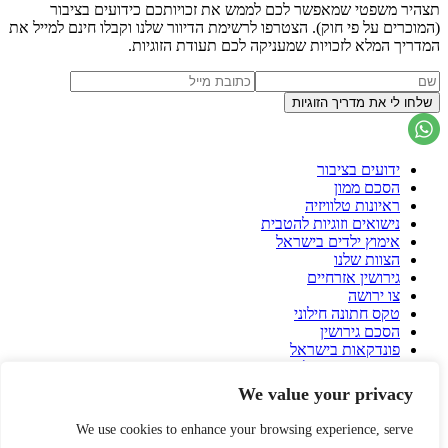
תצהיר משפטי שמאפשר לכם לממש את זכויותכם כידועים בציבור
(המוכרים על פי חוק). הצטרפו לרשימת הדיוור שלנו וקבלו חינם למייל את
המדריך המלא לזכויות שמעניקה לכם תעודת הזוגיות.
ידועים בציבור
הסכם ממון
ראיונות טלוויזיה
נישואים וזוגיות להטבית
אימוץ ילדים בישראל
הצוות שלנו
גירושין אזרחיים
צו ירושה
טקס חתונה חילוני
הסכם גירושין
פונדקאות בישראל
פונדקאות בחו"ל
הורות גאה
We value your privacy
עיזבון
שאלות ותשובות על הסכם ממון
We use cookies to enhance your browsing experience, serve
אירית רוזנבלום