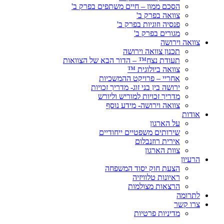
הסכם ממון – חיים משתפים בפרק ב'
צוואה בפרק ב'
פנסיה וזוגיות בפרק ב'
מגורים בפרק ב'
צוואה וירושה
תכנון צוואה וירושה
תעודת נצח™ – הדור הבא של הצוואות
צוואה ביולוגית ™
אחריי – פרויקט ההמשכיות
ירושה בין בני זוג- מדריך זכויות
מדריך זכויות למוריש וליורש
צוואה וירושה- מידע נוסף
אודות
על הארגון
שירותים משפטיים ייחודיים
אירית רוזנבלום
צוות הארגון
הרעיון
הצעת חוק יסוד המשפחה
ראיונות טלוויזיה
הרצאות מצולמות
לתרומה
צרו קשר
מדיניות פרטיות