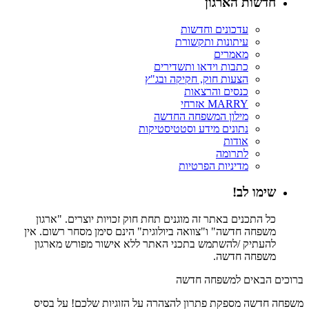
חדשות הארגון
עדכונים וחדשות
עיתונות ותקשורת
מאמרים
כתבות וידאו ותשדירים
הצעות חוק, חקיקה ובג"ץ
כנסים והרצאות
MARRY אזרחי
מילון המשפחה החדשה
נתונים מידע וסטטיסטיקות
אודות
לתרומה
מדיניות הפרטיות
שימו לב!
כל התכנים באתר זה מוגנים תחת חוק זכויות יוצרים. "ארגון
משפחה חדשה" ו"צוואה ביולוגית" הינם סימן מסחר רשום. אין
להעתיק /להשתמש בתכני האתר ללא אישור מפורש מארגון
משפחה חדשה.
ברוכים הבאים למשפחה חדשה
משפחה חדשה מספקת פתרון להצהרה על הזוגיות שלכם! על בסיס