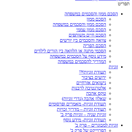
תפריט
הסכם ממון והסכמים במשפחה
הסכם ממון
הסכם ממון והסכמים במשפחה
הסכם ממון עממי
הסכם חיים משותפים
צוואה והסכמים בין יורשים
הסכם הפריה
הסכמי מתנה או הלוואה בין הורים לילדים
מידע נוסף על הסכמים במשפחה
המדריך להסכמים במשפחה
זוגיות
תעודת זוגיות™
ידועים בציבור
נישואים אזרחיים
אלטרנטיבה לרבנות
טקס אהבה
שאלון אהבה (נדרי זוגיות)
תעודת זוגיות- מאמרים ופרסומים
תעודת זוגיות – מדריך זכויות
זוגיות שניה – זוגיות פרק ב'
תעודת זוגיות- מידע נוסף
זוגיות למבוגרים – פרק ב'
הפרוייקט של פרק ב'