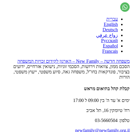
עברית
English
Deutsch
زواج عرفي
Русский
Español
Français
משפחה חדשה – New Family – הארגון לקידום זכויות המשפחה
הסכם ממון, צוואות וירושות, הסכמי זוגיות, נישואין אזרחיים, ידועים
בציבור, פונדקאות בחו"ל, משפחה גאה, סיוע משפטי, ייעוץ משפטי,
הורות
קבלת קהל בתיאום מראש
ימים א' עד ה' בין 09:00 ל 17:00
רח' טיומקין 16, תל אביב
טלפון: 03-5660504
newfamily@newfamily.org.il