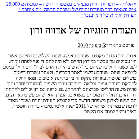
«
הגלריה – תעודות זוגיות מנפיקים במשפחה חדשה – למעלה מ 25,000
איש נושאים כבר תעודות זוגיות של משפחה חדשה- מה איתכם ?
תעודת הזוגיות של רוני וענבל
»
תעודת הזוגיות של אדווה ורון
|
פורסם בתאריך:
6 בינואר 2010
אדווה ורון הם זוג מקסים. שניהם באמצע שנות השלושים לחייהם אשר
היו עסוקים עד עכשיו במירוץ החיים ולא היה להם די פניי לפתח זוגיות.
לפני כשנה החליטו שניהם כי "לא טוב היות האדם לבדו" והם החלו במסע
למציאת זוגיות. שניהם נרשמו לאתר הכרויות, ולאחר עשרות דייטים
כושלים ופגישות עיוורות נתקלו זה בזו בתחנת אוטובוס, ומאז החלה
להירקם ביניהם זוגיות נפלאה. במהרה עברו השניים להתגורר יחדיו ותוך
פחות משנה החליטו שברצונם להתחתן. גם אדווה וגם רון יכולים להתחתן
דרך הרבנות ולהיות מוכרים כנשואים. העניין הוא שהם פשוט לא רוצים.
הם הגיעו לארגון משפחה חדשה כדי להוציא תעודת זוגיות ושמחו מאוד
לדעת שבמדינת ישראל של 2011 ישנה אלטרנטיבה- בחירה חופשית
באיך וכיצד למסד את הקשר.