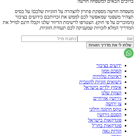
ברוכים הבאים למשפחה חדשה
משפחה חדשה מספקת פתרון להצהרה על הזוגיות שלכם! על בסיס
תצהיר משפטי שמאפשר לכם לממש את זכויותכם כידועים בציבור
(המוכרים על פי חוק). הצטרפו לרשימת הדיוור שלנו וקבלו חינם למייל את
המדריך המלא לזכויות שמעניקה לכם תעודת הזוגיות.
ידועים בציבור
הסכם ממון
ראיונות טלוויזיה
נישואים וזוגיות להטבית
אימוץ ילדים בישראל
הצוות שלנו
גירושין אזרחיים
צו ירושה
טקס חתונה חילוני
הסכם גירושין
פונדקאות בישראל
פונדקאות בחו"ל
הורות גאה