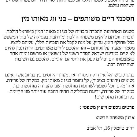
השקפת עולמו.
הסכמי חיים משותפים – בני זוג מאותו מין
בשנים האחרונות ההכרה בזכויות של בני זוג מאותו המין בישראל הולכת
וגוברת, וזכותם להקים משפחה הולכת ומורחבת בפסיקה של בתי המשפט,
ככל שחולף הזמן. עדיין, על מנת לקבל את הזכויות הללו, עליהם להציג
מסמך המעיד על זוגיותם – זהו ההסכם לחיים משותפים. היות ונכון להיום
לא קיים במדינת ישראל הסדר רשמי של נישואין או מרשם זוגיות אחר
באמצעותו הם יכולים לעגן את יחסיהם הזוגיים, להסכם גם חשיבות
הצהרתית רבה.
בנוסף, בישראל אין חוק המסדיר את מערך היחסים בין בני זוג אשר אינם
נשואים (ידועים בציבור), קל וחומר בני זוג מאותו מין, במקרה של פרידה.
אחד מהם יוכל לטעון לשותפות מוחלטת ושני להפרדה מוחלטת, כך,
במקרה של פרידה, יריעת המחלוקת תהיה רחבה עוד יותר מזו הקיימת
בקרב זוגות מתגרשים!
פרטים נוספים וייעוץ משפטי :
ארגון משפחה חדשה:
רחוב טיומקין 16, תל אביב