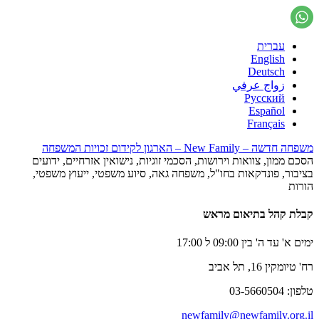
עברית
English
Deutsch
زواج عرفي
Русский
Español
Français
משפחה חדשה – New Family – הארגון לקידום זכויות המשפחה
הסכם ממון, צוואות וירושות, הסכמי זוגיות, נישואין אזרחיים, ידועים
בציבור, פונדקאות בחו"ל, משפחה גאה, סיוע משפטי, ייעוץ משפטי,
הורות
קבלת קהל בתיאום מראש
ימים א' עד ה' בין 09:00 ל 17:00
רח' טיומקין 16, תל אביב
טלפון: 03-5660504
newfamily@newfamily.org.il