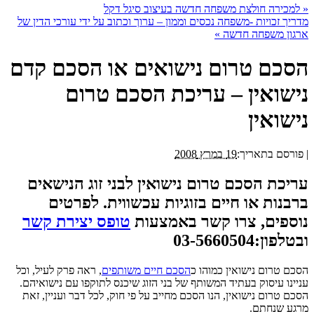
«
למכירה חולצת משפחה חדשה בעיצוב סיגל דקל
מדריך זכויות -משפחה נכסים וממון – ערוך וכתוב על ידי עורכי הדין של
ארגון משפחה חדשה
»
הסכם טרום נישואים או הסכם קדם
נישואין – עריכת הסכם טרום
נישואין
|
פורסם בתאריך:
19 במרץ 2008
עריכת הסכם טרום נישואין לבני זוג הנישאים
ברבנות או חיים בזוגיות עכשווית. לפרטים
נוספים, צרו קשר באמצעות
טופס יצירת קשר
ובטלפון:03-5660504
הסכם טרום נישואין כמוהו כ
הסכם חיים משותפים
, ראה פרק לעיל, וכל
עניינו עיסוק בעתיד המשותף של בני הזוג שיכנס לתוקפו עם נישואיהם.
הסכם טרום נישואין, הנו הסכם מחייב על פי חוק, לכל דבר ועניין, זאת
מרגע שנחתם.