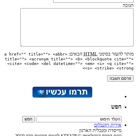
תגובה
מותר להעזר בסימני
HTML
הבאים:
<a href="" title=""> <abbr
title=""> <acronym title=""> <b> <blockquote cite="">
<cite> <code> <del datetime=""> <em> <i> <q cite="">
<s> <strike> <strong>
חפש
אירית רוזנבלום
מייסדת ומנכלית הארגון
זוכת הפרס הבינלאומי ©STEVIE לנשים פורצות דרך 2019