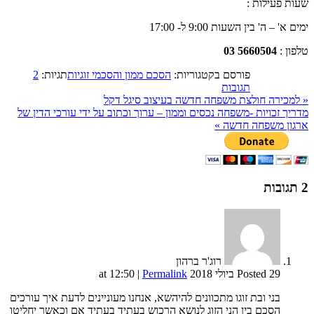
שעות פעילות :
ימים א' – ה' בין השעות 9:00 ל- 17:00
טלפון :
5660504
03
פורסם בקטגוריות:
הסכם ממון והסכמי זוגיות
תגיות:
2
תגובות
«
למכירה חולצת משפחה חדשה בעיצוב סיגל דקל
מדריך זכויות -משפחה נכסים וממון – ערוך וכתוב על ידי עורכי הדין של
ארגון משפחה חדשה
»
2
תגובות
רוג'ר ברהון
Posted 29 ביולי 2018 at 12:50
Permalink
|
בני ובת זוגו מתכוונים להיהשא, אנחנו מעוניינים לדעת איך עורכים
הסכם בין הני הזוג לנושא הרכוש בעתיד בעתיד אם וכאשר יחליטו