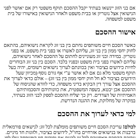
אם בני הזוג יינשאו בעתיד יקבל ההסכם תוקף משפטי רק אם יאושר לפני
הנישואין אצל נוטריון או בבית משפט ולאחר הנישואין באישורו של בית
משפט למשפחה.
אישור ההסכם
כאשר הסכם חיים משותפים נחתם בין בני זוג לקראת נישואיהם, בהתאם
לחוק יחסי ממון בין בני זוג, עליהם לאשרו או בפני בית משפט, או בפני
נוטריון. במידה ובני זוג מעוניינים לחתום על ההסכם לאחר נישואיהם,
עליהם לאשרו בפני בית משפט ובפניו בלבד. הסכם בין בני זוג הבוחרים
לחיות כידועים בציבור ואין בכוונתם לערוך נישואים רשומים, יהיה בעל
תוקף משפטי מלא גם אם לא אושר ע"י אף גורם נוסף (מכיוון שעל
הידועים בציבור לא חל חוק יחסי ממון בין בני זוג) – אולם כדאי לערוך את
ההסכם אצל עורך דין הבקיא בדיני משפחה, כדי לוודא שהניסוח של
ההסכם אכן יבטא, בשפה המשפטית, את כוונותיהם והסכמותיהם
האמיתיות של הצדדים. רק כך יצליח ההסכם לספק לבני הזוג בעתיד,
במקרה של מחלוקת, את ההגנה הנדרשת.
למי כדאי לערוך את ההסכם
לכולם!
עריכת הסכם חיים משותפים מומלצת לכל זוג: לנישאים פורמאלית
ברבנות או בנישואים אזרחיים בחו"ל, לידועים בציבור, ולזוגות חד מיניים.
עריכת ההסכם מאפשרת לכל זוג לבנות את יסודות חיי המשפחה שלו לפי