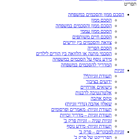
תפריט
הסכם ממון והסכמים במשפחה
הסכם ממון
הסכם ממון והסכמים במשפחה
הסכם ממון עממי
הסכם חיים משותפים
צוואה והסכמים בין יורשים
הסכם הפריה
הסכמי מתנה או הלוואה בין הורים לילדים
מידע נוסף על הסכמים במשפחה
המדריך להסכמים במשפחה
זוגיות
תעודת זוגיות™
ידועים בציבור
נישואים אזרחיים
אלטרנטיבה לרבנות
טקס אהבה
שאלון אהבה (נדרי זוגיות)
תעודת זוגיות- מאמרים ופרסומים
תעודת זוגיות – מדריך זכויות
זוגיות שניה – זוגיות פרק ב'
תעודת זוגיות- מידע נוסף
זוגיות למבוגרים – פרק ב'
הפרוייקט של פרק ב'