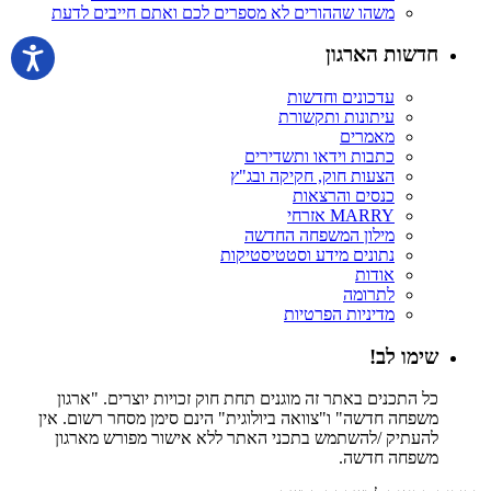
משהו שההורים לא מספרים לכם ואתם חייבים לדעת
חדשות הארגון
עדכונים וחדשות
עיתונות ותקשורת
מאמרים
כתבות וידאו ותשדירים
הצעות חוק, חקיקה ובג"ץ
כנסים והרצאות
MARRY אזרחי
מילון המשפחה החדשה
נתונים מידע וסטטיסטיקות
אודות
לתרומה
מדיניות הפרטיות
שימו לב!
כל התכנים באתר זה מוגנים תחת חוק זכויות יוצרים. "ארגון
משפחה חדשה" ו"צוואה ביולוגית" הינם סימן מסחר רשום. אין
להעתיק /להשתמש בתכני האתר ללא אישור מפורש מארגון
משפחה חדשה.