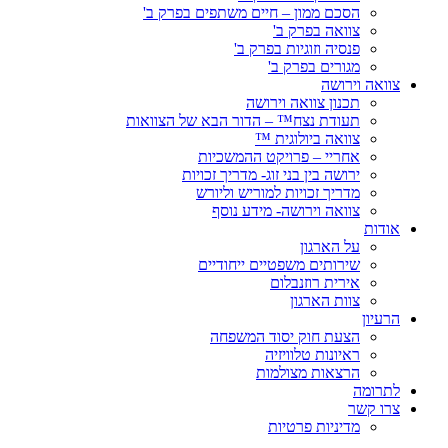
הסכם ממון – חיים משתפים בפרק ב'
צוואה בפרק ב'
פנסיה וזוגיות בפרק ב'
מגורים בפרק ב'
צוואה וירושה
תכנון צוואה וירושה
תעודת נצח™ – הדור הבא של הצוואות
צוואה ביולוגית ™
אחריי – פרויקט ההמשכיות
ירושה בין בני זוג- מדריך זכויות
מדריך זכויות למוריש וליורש
צוואה וירושה- מידע נוסף
אודות
על הארגון
שירותים משפטיים ייחודיים
אירית רוזנבלום
צוות הארגון
הרעיון
הצעת חוק יסוד המשפחה
ראיונות טלוויזיה
הרצאות מצולמות
לתרומה
צרו קשר
מדיניות פרטיות