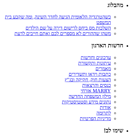
מהבלוג
כשהטרגדיה הלאומית הגיעה לחדר השינה, ומה שקבע בית
המשפט
השלכות מס ביחס לרישום דירה על שם הילדים
משהו שההורים לא מספרים לכם ואתם חייבים לדעת
חדשות הארגון
עדכונים וחדשות
עיתונות ותקשורת
מאמרים
כתבות וידאו ותשדירים
הצעות חוק, חקיקה ובג"ץ
כנסים והרצאות
MARRY אזרחי
מילון המשפחה החדשה
נתונים מידע וסטטיסטיקות
אודות
לתרומה
מדיניות הפרטיות
שימו לב!