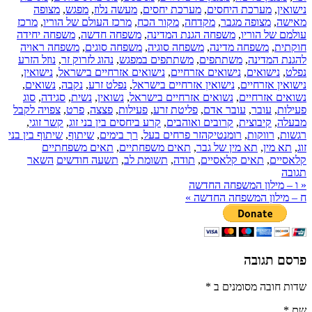
נישואין
,
מערכת היחסים
,
מערכת יחסים
,
מעשה נלוז
,
מפגש
,
מצופה
מאישה
,
מצופה מגבר
,
מקדחה
,
מקור הכח
,
מרכז העולם של הוריו
,
מרכז
עולמם של הוריו
,
משפחה הגנת המדינה
,
משפחה חדשה
,
משפחה יחידה
חוקתית
,
משפחה מדינה
,
משפחה סוגיה
,
משפחה סוגים
,
משפחה ראויה
להגנת המדינה
,
משתתפים
,
משתתפים במפגש
,
נהוג לזרוק זר
,
נוזל הזרע
נפלט
,
נישואים
,
נישואים אזרחיים
,
נישואים אזרחיים בישראל
,
נישואין
,
נישואין אזרחיים
,
נישואין אזרחיים בישראל
,
נפלט זרע
,
נקבה
,
נשואים
,
נשואים אזרחיים
,
נשואים אזרחיים בישראל
,
נשואין
,
נשית
,
סגידה
,
סוג
פעילות
,
עובר
,
עובר אדם
,
פליטת זרע
,
פעילות
,
פצצה
,
פרט
,
צפויה לקבל
מבעלה
,
קיבוצית
,
קרובים ואוהבים
,
קרע ביחסים בין בני זוג
,
קשר זוגי
,
רגשות
,
רווקות
,
רומנטיקהזר פרחים בעל
,
רך בימים
,
שיתוף
,
שיתוף בין בני
זוג
,
תא מין
,
תא מין של גבר
,
תאים משפחתיים
,
תאים משפחתיים
קלאסיים
,
תאים קלאסיים
,
תודה
,
תשומת לב
,
תשעה חודשים
השאר
תגובה
«
ו – מילון המשפחה החדשה
ח – מילון המשפחה החדשה
»
פרסם תגובה
שדות חובה מסומנים ב
*
שם
*