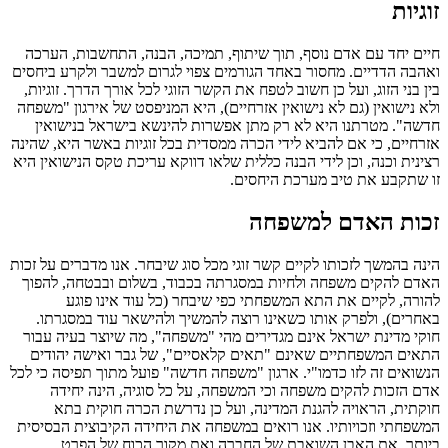
זוגיות
חיים יחד עם אדם נוסף, תוך שיתוף, תמיכה, הבנה, התחשבות, הערכה
ואהבה הדדיים. מחסור באחד הגורמים צפוי לגרום למשבר ולקרע ביחסים
בין בני הזוג, ועל כן חשוב לטפח את הקשר הזוגי לכל אורך הדרך. זוגיות,
ולא נישואין (גם לא נישואין אזרחיים), היא המניפסט של אירגון "משפחה
חדשה". מטרתנו היא לא רק מתן אפשרות להינשא בישראל בנישואין
אזרחיים, כי אם להביא לידי הכרה ממסדית בכל זוגיות באשר היא, שהינה
רצינית וכנה, וכן לידי הבנה כללית שלאו דווקא עריכת טקס הנישואין היא
זו שתקבע את טיב מערכת היחסים.
זכות האדם למשפחה
הינה בהמשך לזכותו לקיים קשר זוגי מכל סוג שיבחר. אנו מדברים על זכות
האדם להקים משפחה ולחיות במסגרתה בכבוד, בשלום ובבטחה, להפוך
להורה, לקיים את התא המשפחתי כפי שיבחר (כל עוד אינו פוגע
באחרים), ולפרק אותו כשאינו רוצה להמשיך ולהישאר עוד במסגרתו.
חוקי מדינת ישראל אינם מגדירים מהי "משפחה", מה שיוצר בעיה עבור
התאים המשפחתיים שאינם "תאים קלאסיים", של גבר ואישה יהודים
הנשואים זה לזו כדמו"י. ארגון "משפחה חדשה" פועל מתוך תפיסה כי לכל
אדם הזכות להקים משפחה וכי המשפחה, על כל סוגיה, הינה יחידה
חוקתית, הראויה להגנת המדינה, ועל כן נדרשת הכרה חוקית בתא
המשפחתי וזכויותיו. אנו רואים במשפחה את היחידה הקיבוצית הבסיסית
ביותר, את האבן השואבת של החברה ואת מקור הכוח של הפרט.