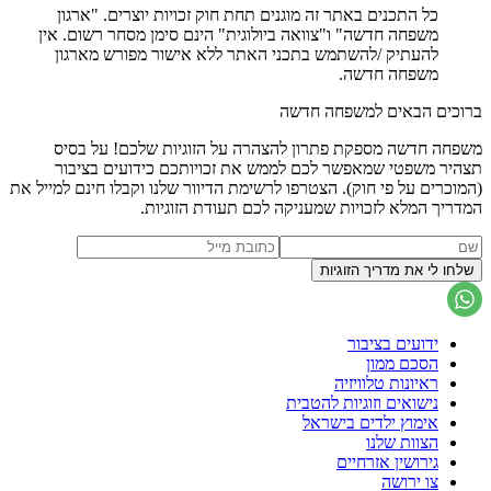
כל התכנים באתר זה מוגנים תחת חוק זכויות יוצרים. "ארגון
משפחה חדשה" ו"צוואה ביולוגית" הינם סימן מסחר רשום. אין
להעתיק /להשתמש בתכני האתר ללא אישור מפורש מארגון
משפחה חדשה.
ברוכים הבאים למשפחה חדשה
משפחה חדשה מספקת פתרון להצהרה על הזוגיות שלכם! על בסיס
תצהיר משפטי שמאפשר לכם לממש את זכויותכם כידועים בציבור
(המוכרים על פי חוק). הצטרפו לרשימת הדיוור שלנו וקבלו חינם למייל את
המדריך המלא לזכויות שמעניקה לכם תעודת הזוגיות.
ידועים בציבור
הסכם ממון
ראיונות טלוויזיה
נישואים וזוגיות להטבית
אימוץ ילדים בישראל
הצוות שלנו
גירושין אזרחיים
צו ירושה