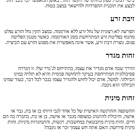
ביטוי המטיל ספק בחוזקו של הקשר הזוגי, באופן המאפשר למי מבני הזוג
לבצע את תוכנית ההפרדות ולהישאר במצב בטוח.
זיבת זרע
הפרשה לא-רצונית של נוזל זרע ללא אורגזמה. במצב תקין נוזל הזרע נפלט
מהגוף בפליטת זרע המתרחשת בזמן האורגזמה. כאשר מנגנון הפליטה
פגום, נוצרת זיבת זרע, אשר אינה מאפשרת את מפגש הזרע עם הביצית.
זהות מגדר
הדרך שבה אדם מגדיר את עצמו, בהתייחס לג`נדר שלו. זו הגדרה
פסיכולוגית המתייחסת בעיקר לתחושה פנימית והיא לא תלויה במינו
הביולוגי. למשל, אדם יכול לחוש ולהגדיר עצמו כגבר לכל דבר, בעוד שמינו
הביולוגי הוא נקבה.
זהות מינית
ההשקפה וההרגשה האישית של כל אחד לגבי היותו בן או בת, גבר או
אישה, והיכולת להתנהג כמצופה מגבר או אישה, בן או בת, בחברה בה הם
חיים. זהות מינית מתבטאת במחשבות, רגשות, והתנהגויות מיניות. זהות
מינית פירושה: האם אתה חש עצמך זכר או נקבה?