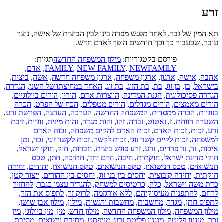
זרע
תא המין של גבר. לאחר מפגש מפרה בינו לבין הביצית של אישה, נוצר
עובר, שכעבור כך וכך חודשים הופך לאדם חדש.
פורסם בקטגוריות:
מילון המשפחה החדשה
תגיות:
NEWFAMILY
,
NEW FAMILY
,
FAMILY
,
אדם
,
אהבה
,
אישה
,
ארגון
,
ארגון משפחה
,
ארגון משפחה חדשה
,
אשה
,
ביצית
,
בישראל
,
בן
,
בן זוג
,
בת
,
בת הזוג
,
בת זוג
,
האחד במחיצתו של השני
,
הגדרה
,
הגדרה פסיכולוגית
,
הגנת המדינה
,
הווצרות אדם
,
הוריו
,
הורים ביולוגיים
,
הורים מאמצים
,
הורים מגדלים
,
הורים מטפלים
,
הכח של הפרט
,
הכרה
בזוגיות
,
הכרה ממסדית
,
המשפחה החדשה
,
הערכה
,
הערצה
,
הפרשת זרע
,
השערה רווחת
,
ז
,
זאטוט
,
זברה
,
זהו
,
זהות מגדר
,
זהות מינית
,
זוגיות
,
זיבת
זרע
,
זכות
,
זכות האדם
,
זכות האדם להקים משפחה
,
זכות האדם
למשפחה
,
זכות לקיים קשר זוגי
,
זכות לקשר
,
זכות לקשר זוגי
,
זכר
,
זמן
איכות
,
זר
,
זר פרחים
,
זרע
,
זרע פוגש ביצית
,
חברות
,
חוק
,
חוקי ישראל
,
חוקי מדינת ישראל
,
חוקתית
,
חיבה
,
חיים יחד
,
חתיכה
,
חתן
,
טכס
הנישואים
,
טכס הנישואין
,
טקס הנישואים
,
טקס הנישואין
,
יהודים
,
יחידה
חוקתית
,
יחידה קיבוצית
,
יחסים בין בני זוג
,
יחסים בין ההורים
,
ייצור קטן
,
כדת משה וישראל
,
כלה
,
כרטיסים למשחק
,
להגדיר עצמו כגבר
,
להחזיר
לרחם
,
להתפנות מעיסוקיהם
,
ללא אורגזמה
,
לרוק זר
,
לתפוס את הזר
,
לתפוס חתן
,
מגדר
,
מחשבות
,
מחשבות ורגשות
,
מילון
,
מילון אבן שושן
,
מילון המשפחה
,
מילון המשפחה החדשה
,
מילון חדש
,
מין
,
מין ביולוגי
,
מין
זכר
,
מנגנון פליטה
,
מנגנון פליטת זרע
,
מניפסט
,
מסיבת נישואים
,
מסיבת