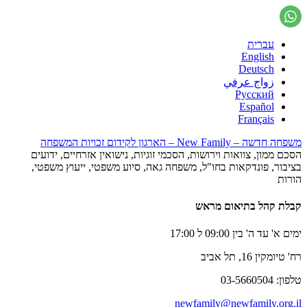
עברית
English
Deutsch
زواج عرفي
Русский
Español
Français
משפחה חדשה – New Family – הארגון לקידום זכויות המשפחה
הסכם ממון, צוואות וירושות, הסכמי זוגיות, נישואין אזרחיים, ידועים
בציבור, פונדקאות בחו"ל, משפחה גאה, סיוע משפטי, ייעוץ משפטי,
הורות
קבלת קהל בתיאום מראש
ימים א' עד ה' בין 09:00 ל 17:00
רח' טיומקין 16, תל אביב
טלפון: 03-5660504
newfamily@newfamily.org.il