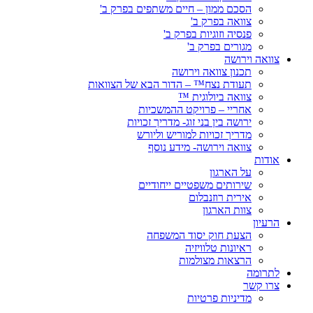
הסכם ממון – חיים משתפים בפרק ב'
צוואה בפרק ב'
פנסיה וזוגיות בפרק ב'
מגורים בפרק ב'
צוואה וירושה
תכנון צוואה וירושה
תעודת נצח™ – הדור הבא של הצוואות
צוואה ביולוגית ™
אחריי – פרויקט ההמשכיות
ירושה בין בני זוג- מדריך זכויות
מדריך זכויות למוריש וליורש
צוואה וירושה- מידע נוסף
אודות
על הארגון
שירותים משפטיים ייחודיים
אירית רוזנבלום
צוות הארגון
הרעיון
הצעת חוק יסוד המשפחה
ראיונות טלוויזיה
הרצאות מצולמות
לתרומה
צרו קשר
מדיניות פרטיות