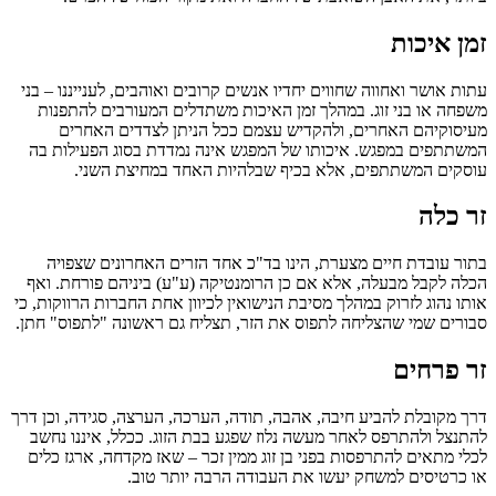
זמן איכות
עתות אושר ואחווה שחווים יחדיו אנשים קרובים ואוהבים, לענייננו – בני
משפחה או בני זוג. במהלך זמן האיכות משתדלים המעורבים להתפנות
מעיסוקיהם האחרים, ולהקדיש עצמם ככל הניתן לצדדים האחרים
המשתתפים במפגש. איכותו של המפגש אינה נמדדת בסוג הפעילות בה
עוסקים המשתתפים, אלא בכיף שבלהיות האחד במחיצת השני.
זר כלה
בתור עובדת חיים מצערת, הינו בד"כ אחד הזרים האחרונים שצפויה
הכלה לקבל מבעלה, אלא אם כן הרומנטיקה (ע"ע) ביניהם פורחת. ואף
אותו נהוג לזרוק במהלך מסיבת הנישואין לכיוון אחת החברות הרווקות, כי
סבורים שמי שהצליחה לתפוס את הזר, תצליח גם ראשונה "לתפוס" חתן.
זר פרחים
דרך מקובלת להביע חיבה, אהבה, תודה, הערכה, הערצה, סגידה, וכן דרך
להתנצל ולהתרפס לאחר מעשה נלוז שפגע בבת הזוג. ככלל, איננו נחשב
לכלי מתאים להתרפסות בפני בן זוג ממין זכר – שאז מקדחה, ארגז כלים
או כרטיסים למשחק יעשו את העבודה הרבה יותר טוב.