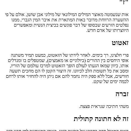
"ז"
אות שנשמטה מאוצר המילים המילונאי של מילוני אבן שושן, אולם על פי
ההשערה הרווחת מדובר באות המתארת את איבר המין הגברי, ממנו
נפלטים הזרעים שבסופו של דבר פוגשים בביצית הנשית ומאפשרים
היווצרותו של אדם חדש.
זאטוט
פרי חלצינו, רך בימים. לאחר לידתו של הזאטוט, כמעט תמיד משתנה
אופי היחסים בין ההורים (ביולוגיים או מאמצים), שמטפלים בו ומגדלים
אותו, כיוון שמאז הגעתו לעולם הופך הזאטוט למרכז עולמם של הוריו,
ומסב את כל תשומת הלב לכיוונו. זה היצור הקטן לו הם מחכים תשעה
חודשים, אבל ללא ספק היה נחמד להם אם ניתן היה להחזיר אותו לרחם
לכמה ימים של שקט.
זברה
משהי חתיכה שנראית פצצה.
זה לא חתונה קתולית