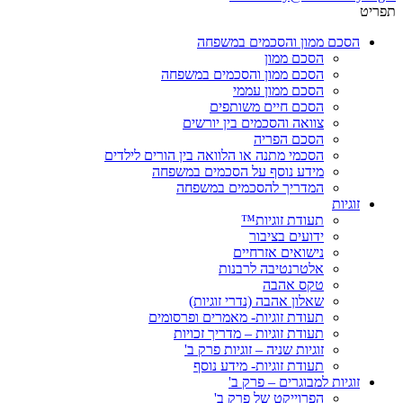
תפריט
הסכם ממון והסכמים במשפחה
הסכם ממון
הסכם ממון והסכמים במשפחה
הסכם ממון עממי
הסכם חיים משותפים
צוואה והסכמים בין יורשים
הסכם הפריה
הסכמי מתנה או הלוואה בין הורים לילדים
מידע נוסף על הסכמים במשפחה
המדריך להסכמים במשפחה
זוגיות
תעודת זוגיות™
ידועים בציבור
נישואים אזרחיים
אלטרנטיבה לרבנות
טקס אהבה
שאלון אהבה (נדרי זוגיות)
תעודת זוגיות- מאמרים ופרסומים
תעודת זוגיות – מדריך זכויות
זוגיות שניה – זוגיות פרק ב'
תעודת זוגיות- מידע נוסף
זוגיות למבוגרים – פרק ב'
הפרוייקט של פרק ב'