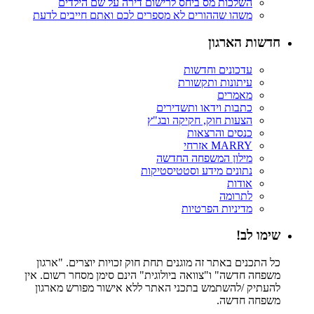
השלכות מס ביחס לרישום דירה על שם הילדים
משהו שההורים לא מספרים לכם ואתם חייבים לדעת
חדשות הארגון
עדכונים וחדשות
עיתונות ותקשורת
מאמרים
כתבות וידאו ותשדירים
הצעות חוק, חקיקה ובג"ץ
כנסים והרצאות
MARRY אזרחי
מילון המשפחה החדשה
נתונים מידע וסטטיסטיקות
אודות
לתרומה
מדיניות הפרטיות
שימו לב!
כל התכנים באתר זה מוגנים תחת חוק זכויות יוצרים. "ארגון
משפחה חדשה" ו"צוואה ביולוגית" הינם סימן מסחר רשום. אין
להעתיק /להשתמש בתכני האתר ללא אישור מפורש מארגון
משפחה חדשה.