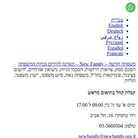
עברית
English
Deutsch
زواج عرفي
Русский
Español
Français
משפחה חדשה – New Family – הארגון לקידום זכויות המשפחה
הסכם ממון, צוואות וירושות, הסכמי זוגיות, נישואין אזרחיים, ידועים
בציבור, פונדקאות בחו"ל, משפחה גאה, סיוע משפטי, ייעוץ משפטי,
הורות
קבלת קהל בתיאום מראש
ימים א' עד ה' בין 09:00 ל 17:00
רח' טיומקין 16, תל אביב
טלפון: 03-5660504
newfamily@newfamily.org.il