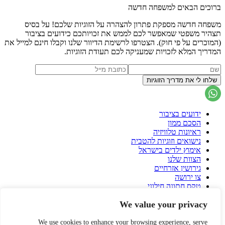
ברוכים הבאים למשפחה חדשה
משפחה חדשה מספקת פתרון להצהרה על הזוגיות שלכם! על בסיס
תצהיר משפטי שמאפשר לכם לממש את זכויותכם כידועים בציבור
(המוכרים על פי חוק). הצטרפו לרשימת הדיוור שלנו וקבלו חינם למייל את
המדריך המלא לזכויות שמעניקה לכם תעודת הזוגיות.
ידועים בציבור
הסכם ממון
ראיונות טלוויזיה
נישואים וזוגיות להטבית
אימוץ ילדים בישראל
הצוות שלנו
גירושין אזרחיים
צו ירושה
טקס חתונה חילוני
הסכם גירושין
We value your privacy
פונדקאות בישראל
פונדקאות בחו"ל
הורות גאה
We use cookies to enhance your browsing experience, serve