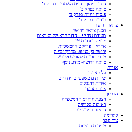
הסכם ממון – חיים משתפים בפרק ב'
צוואה בפרק ב'
פנסיה וזוגיות בפרק ב'
מגורים בפרק ב'
צוואה וירושה
תכנון צוואה וירושה
תעודת נצח™ – הדור הבא של הצוואות
צוואה ביולוגית ™
אחריי – פרויקט ההמשכיות
ירושה בין בני זוג- מדריך זכויות
מדריך זכויות למוריש וליורש
צוואה וירושה- מידע נוסף
אודות
על הארגון
שירותים משפטיים ייחודיים
אירית רוזנבלום
צוות הארגון
הרעיון
הצעת חוק יסוד המשפחה
ראיונות טלוויזיה
הרצאות מצולמות
לתרומה
צרו קשר
מדיניות פרטיות