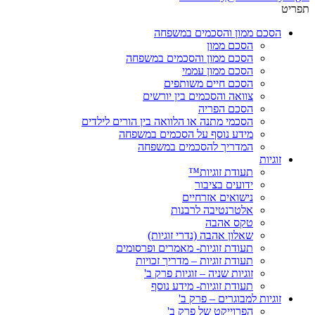
תפריט
הסכם ממון והסכמים במשפחה
הסכם ממון
הסכם ממון והסכמים במשפחה
הסכם ממון עממי
הסכם חיים משותפים
צוואה והסכמים בין יורשים
הסכם הפריה
הסכמי מתנה או הלוואה בין הורים לילדים
מידע נוסף על הסכמים במשפחה
המדריך להסכמים במשפחה
זוגיות
תעודת זוגיות™
ידועים בציבור
נישואים אזרחיים
אלטרנטיבה לרבנות
טקס אהבה
שאלון אהבה (נדרי זוגיות)
תעודת זוגיות- מאמרים ופרסומים
תעודת זוגיות – מדריך זכויות
זוגיות שניה – זוגיות פרק ב'
תעודת זוגיות- מידע נוסף
זוגיות למבוגרים – פרק ב'
הפרוייקט של פרק ב'