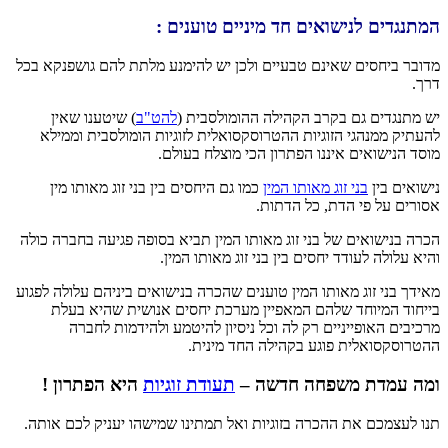
המתנגדים לנישואים חד מיניים טוענים :
מדובר ביחסים שאינם טבעיים ולכן יש להימנע מלתת להם גושפנקא בכל
דרך.
יש מתנגדים גם בקרב הקהילה ההומולסבית (
להט"ב
) שיטענו שאין
להעתיק ממנהגי הזוגיות ההטרוסקסואלית לזוגיות הומולסבית וממילא
מוסד הנישואים איננו הפתרון הכי מוצלח בעולם.
נישואים בין
בני זוג מאותו המין
כמו גם היחסים בין בני זוג מאותו מין
אסורים על פי הדת, כל הדתות.
הכרה בנישואים של בני זוג מאותו המין תביא בסופה פגיעה בחברה כולה
והיא עלולה לעודד יחסים בין בני זוג מאותו המין.
מאידך בני זוג מאותו המין טוענים שהכרה בנישואים ביניהם עלולה לפגוע
בייחוד המיוחד שלהם המאפיין מערכת יחסים אנושית שהיא בעלת
מרכיבים האופייניים רק לה וכל ניסיון להיטמע ולהידמות לחברה
ההטרוסקסואלית פוגע בקהילה החד מינית.
ומה עמדת משפחה חדשה –
תעודת זוגיות
היא הפתרון !
תנו לעצמכם את ההכרה בזוגיות ואל תמתינו שמישהו יעניק לכם אותה.