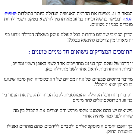
המאה ה 21 מציינת את הדרמה האנושית הגדולה ביותר בתולדות
הזוגיות
הגאה
ובעיקר בנושא זכויות בני זוג מאותו מין להינשא בטקס רשמי ולהיות
מוכרים כבני זוג נשואים.
הדיון הפומבי שתופס כותרות בכל העולם עוסק בשאלה הגדולה מדוע בני
זוג מאותו מין צריכים להינשא בכלל?!
התומכים המצדיקים נישואים חד מיניים טוענים :
זו דרכו של עולם וכך בני זוג מתחייבים אחד לשני באופן רשמי ומחייב,
יצירת ההתחחיבות לדאוג אחד לשני מתחילה כאן.
מדובר ביחסים טבעיים של אחוז מסויים של האוכלוסייה ואין סיבה שינהגו
בו באופן יוצא מהכלל.
רק בדרך זו תוכל הקהילה ההומולסבית לקבל הכרה ולהקטין את הפער בין
בני זוג הטרוסקסואלים לחד מיניים.
נישואים יש בהם אלמנט טקסי מרגש והם יוצרים את ההבדל בין מה
שהיה לפני למה שיהיה אחרי.
כך יהפכו יחסים הומוסקסואליים ולסביים לליחסים שהם מותרים ואפילו
במסגרת החוק.