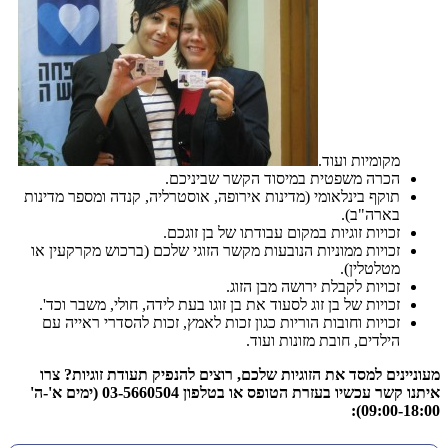
מקומיות ועוד.
הכרה משפטית במיסוד הקשר שביניכם.
תוקף בינלאומי (מדינות אירופה, אוסטרליה, קנדה ומספר מדינות
בארה"ב).
זכויות זוגיות במקום עבודתו של בן זוגכם.
זכויות ממוניות הנובעות מקשר הזוגי שלכם (ברכוש מקרקעין או
מטלטלין).
זכויות לקבלת ירושה מבן הזוג.
זכויות של בן זוג לסעוד את בן זוגו בעת לידה, חולי, משבר וכד'.
זכויות וחובות הוריות כגון זכות לאמץ, זכות להסדרי ראייה עם
הילדים, חובת מזונות ועוד.
מעוניינים למסד את הזוגיות שלכם, רוצים להנפיק תעודת זוגיות? צרו
איתנו קשר עכשיו בעזרת הטופס או בטלפון 03-5660504 (ימים א'-ה'
09:00-18:00):