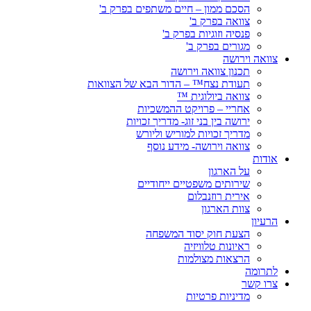
הסכם ממון – חיים משתפים בפרק ב'
צוואה בפרק ב'
פנסיה וזוגיות בפרק ב'
מגורים בפרק ב'
צוואה וירושה
תכנון צוואה וירושה
תעודת נצח™ – הדור הבא של הצוואות
צוואה ביולוגית ™
אחריי – פרויקט ההמשכיות
ירושה בין בני זוג- מדריך זכויות
מדריך זכויות למוריש וליורש
צוואה וירושה- מידע נוסף
אודות
על הארגון
שירותים משפטיים ייחודיים
אירית רוזנבלום
צוות הארגון
הרעיון
הצעת חוק יסוד המשפחה
ראיונות טלוויזיה
הרצאות מצולמות
לתרומה
צרו קשר
מדיניות פרטיות