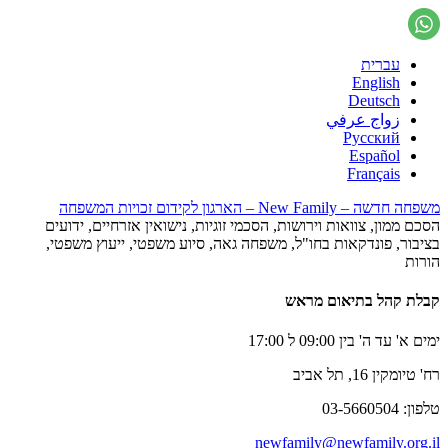
עברית
English
Deutsch
زواج عرفي
Русский
Español
Français
משפחה חדשה – New Family – הארגון לקידום זכויות המשפחה
הסכם ממון, צוואות וירושות, הסכמי זוגיות, נישואין אזרחיים, ידועים
בציבור, פונדקאות בחו"ל, משפחה גאה, סיוע משפטי, ייעוץ משפטי,
הורות
קבלת קהל בתיאום מראש
ימים א' עד ה' בין 09:00 ל 17:00
רח' טיומקין 16, תל אביב
טלפון: 03-5660504
newfamily@newfamily.org.il