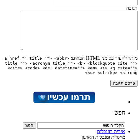
תגובה
מותר להעזר בסימני
HTML
הבאים:
<a href="" title=""> <abbr
title=""> <acronym title=""> <b> <blockquote cite="">
<cite> <code> <del datetime=""> <em> <i> <q cite="">
<s> <strike> <strong>
חפש
אירית רוזנבלום
מייסדת ומנכלית הארגון