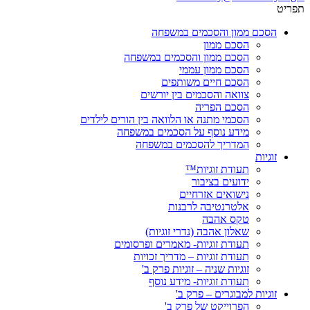
תפריט
הסכם ממון והסכמים במשפחה
הסכם ממון
הסכם ממון והסכמים במשפחה
הסכם ממון עממי
הסכם חיים משותפים
צוואה והסכמים בין יורשים
הסכם הפריה
הסכמי מתנה או הלוואה בין הורים לילדים
מידע נוסף על הסכמים במשפחה
המדריך להסכמים במשפחה
זוגיות
תעודת זוגיות™
ידועים בציבור
נישואים אזרחיים
אלטרנטיבה לרבנות
טקס אהבה
שאלון אהבה (נדרי זוגיות)
תעודת זוגיות- מאמרים ופרסומים
תעודת זוגיות – מדריך זכויות
זוגיות שניה – זוגיות פרק ב'
תעודת זוגיות- מידע נוסף
זוגיות למבוגרים – פרק ב'
הפרוייקט של פרק ב'