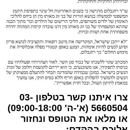
זכויותיהן החוקיות והחוקתיות.
עו"ד רוזנבלום מדגישה כי בשנים האחרונות חל שינוי בתפיסת היועץ
המשפטי לממשלה בנושא הורות של בני זוג מאותו מין הן ביחס להליכי
האימוץ של ילדים משותפים, הליכי הרישום של הילדים וכד' מתוך הבנה
שהתא המשפחתי של בני זוג מאותו מין הינו עובדה קיימת המהווה יחידה
משפחתית אחת ושוות זכויות.
"לא ייתכן שישראל, המקדישה את מיטב רופאיה ותקציביה לנושא פריון
וסיוע לנשים להיות אימהות, תמנע באופן קטגורי מפלח אוכלוסייה את
מימוש החלום" כך רוזנבלום.
המכתב שוגר ללשכתו של כבוד סגן השר. לאור הצהרותיו ופעולותיו עם
כניסתו לתפקידו, אנו משוכנעים, כי הוא יירתם להגשמת חלומן של זוגות
הנשים בישראל. כמובן שבמידה שהמדינה תבחר להתעלם ממצוקתן של
הנשים ולהמשיך להפלותן באופן חריף וללא בסיס חוקי, אנו נמשיך
במאמץ לתיקון העוול, ובכל חזית אפשרית".
צרו איתנו קשר בטלפון 03-
5660504 (א'-ה' 09:00-18:00)
או מלאו את הטופס ונחזור
אליכם בהקדם: