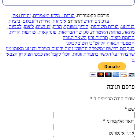
פורסם בקטגוריות:
הורות - מידע ומאמרים
,
זוגיות גאה
,
עדכונים וחדשות
תגיות:
אימהות
,
אירית רוזנבלום
,
ביציות
,
בנות זוג
,
הורות משותפת
,
היריון משותף
,
הריון
,
זוג נשים
,
ליצמן
,
לסביות
,
מחאה
,
מחאת האימהות
,
סגן שר הבריאות
,
פונדקאות
,
שותפות הורית
,
תרומת ביצית
,
תרומת זרע
השאר תגובה
«
מצעד הגאווה הלהט"בי חשוב לכולנו
בעקבות דרישת “משפחה חדשה” זוגות ידועים בציבור ובני זוג מאותו מין
שהצהירו על הקשר בתעודת זוגיות, יוכלו לקבל את כספי הפיקדון הצבאי
»
פרסם תגובה
שדות חובה מסומנים ב
*
שם
*
דואר אלקטרוני
*
אתר אינטרנט