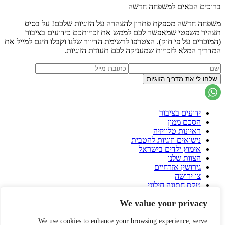
ברוכים הבאים למשפחה חדשה
משפחה חדשה מספקת פתרון להצהרה על הזוגיות שלכם! על בסיס
תצהיר משפטי שמאפשר לכם לממש את זכויותכם כידועים בציבור
(המוכרים על פי חוק). הצטרפו לרשימת הדיוור שלנו וקבלו חינם למייל את
המדריך המלא לזכויות שמעניקה לכם תעודת הזוגיות.
ידועים בציבור
הסכם ממון
ראיונות טלוויזיה
נישואים וזוגיות להטבית
אימוץ ילדים בישראל
הצוות שלנו
גירושין אזרחיים
צו ירושה
טקס חתונה חילוני
הסכם גירושין
We value your privacy
פונדקאות בישראל
פונדקאות בחו"ל
הורות גאה
We use cookies to enhance your browsing experience, serve