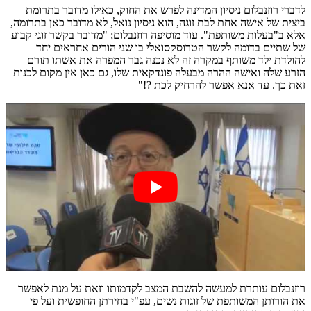
לדברי רוזנבלום ניסיון המדינה לפרש את החוק, כאילו מדובר בתרומת
ביצית של אישה אחת לבת זוגה, הוא ניסיון נואל, לא מדובר כאן בתרומה,
אלא ב"בעלות משותפת". עוד מוסיפה רוזנבלום; "מדובר בקשר זוגי קבוע
של שתיים בדומה לקשר הטרוסקסואלי בו שני הורים אחראים יחד
להולדת ילד משותף במקרה זה לא נכנה גבר המפרה את אשתו תורם
הזרע שלה ואישה ההרה מבעלה פונדקאית שלו, גם כאן אין מקום לכנות
זאת כך. עד אנא אפשר להרחיק לכת ?!"
רוזנבלום עותרת למעשה להשבת המצב לקדמותו וזאת על מנת לאפשר
את הורותן המשותפת של זוגות נשים, עפ"י בחירתן החופשית ועל פי