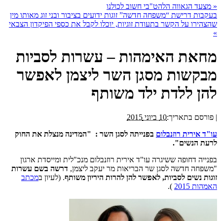
«
מצעד הגאווה הלהט"בי חשוב לכולנו
בעקבות דרישת “משפחה חדשה” זוגות ידועים בציבור ובני זוג מאותו מין
שהצהירו על הקשר בתעודת זוגיות, יוכלו לקבל את כספי הפיקדון הצבאי
»
מחאת האימהות – עשרות לסביות
מבקשות מסגן השר ליצמן לאפשר
להן ללדת ילד משותף
|
פורסם בתאריך:
10 ביוני 2015
עו"ד אירית רוזנבלום
בפנייתה לסגן השר : "המדינה מנצלת את החוק
לרעת הנשים".
בפנייה דחופה ששיגרה עו"ד אירית רוזנבלום מנכ"לית ומייסדת ארגון
"משפחה חדשה לסגן שר הבריאות מר יעקב ליצמן,
דרשה בשם עשרות
זוגות נשים לסביות, לאפשר להן להרות היריון משותף
. (לעיון ב
מכתב
האמהות 2015
).