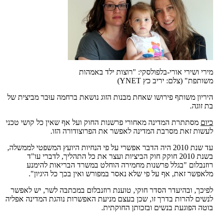
מירי ושירי אורי-בלפולסקי: "רוצות ילד באמהות
משותפת" (צלם: יריב כץ YNET)
היריון משותף פירושו שאחת מבנות הזוג נושאת ברחמה עוּבר מביצית של
בת זוגה.
כיום
מסתתרת המדינה מאחורי פרשנות החוק ועל אף שאין כל קושי טכני
לעשות זאת מסרבת המדינה לאפשר את הפרוצודורה הזו.
עד שנת 2010 היה הדבר אפשרי על פי הנחיות היועץ המשפטי לממשלה,
בשנת 2010 חוקק חוק הביציות ועצר את כל התהליך, לדברי עו"ד
רוזנבלום "בגלל פרשנות מחמירה הוחלט במשרד הבריאות להימנע
מלאפשר זאת, אף על פי שלא נאסר במפורש ואין בכך כל היגיון".
לפיכך, ובהיעדר הסדר חוקי, טוענת רוזנבלום במכתבה לשר, יש לאפשר
לנשים להרות בדרך זו, שכן בעצם מניעת האפשרות נוהגת המדינה אפליה
בוטה הפוגעת בנשים ובזכותן החוקתית.