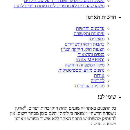
השלכות מס ביחס לרישום דירה על שם הילדים
משהו שההורים לא מספרים לכם ואתם חייבים לדעת
חדשות הארגון
עדכונים וחדשות
עיתונות ותקשורת
מאמרים
כתבות וידאו ותשדירים
הצעות חוק, חקיקה ובג"ץ
כנסים והרצאות
MARRY אזרחי
מילון המשפחה החדשה
נתונים מידע וסטטיסטיקות
אודות
לתרומה
מדיניות הפרטיות
שימו לב!
כל התכנים באתר זה מוגנים תחת חוק זכויות יוצרים. "ארגון
משפחה חדשה" ו"צוואה ביולוגית" הינם סימן מסחר רשום. אין
להעתיק /להשתמש בתכני האתר ללא אישור מפורש מארגון
משפחה חדשה.