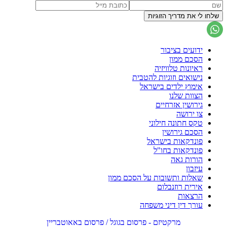
ידועים בציבור
הסכם ממון
ראיונות טלוויזיה
נישואים וזוגיות להטבית
אימוץ ילדים בישראל
הצוות שלנו
גירושין אזרחיים
צו ירושה
טקס חתונה חילוני
הסכם גירושין
פונדקאות בישראל
פונדקאות בחו"ל
הורות גאה
עיזבון
שאלות ותשובות על הסכם ממון
אירית רוזנבלום
הרצאות
עורך דין דיני משפחה
מרקטיזם - פרסום בגוגל / פרסום באאוטבריין