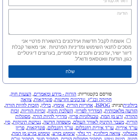
אשמח לקבל חדשות ועידכונים בהשארת פרטיי אני
מסכים לתנאי השימוש ומדיניות הפרטיות . אני מאשר קבלת
דיוור ישיר, עדכונים ותכנים פרסומיים, בערוצים דיגיטליים
כגון, הודעת וואטסאפ ודוא"ל.
שלח
פורסם בקטגוריות:
הורות - מידע ומאמרים
,
הצעות חוק,
חקיקה ובג"ץ
,
עדכונים וחדשות
,
פונדקאות
,
צוואה
ביולוגית
תגיות:
ISPOG
,
אחריות הורית
,
אימוץ
,
ברלין
,
הזכות להיות הורה
,
הזרעה מלאכותית
,
המדריך לפריון
,
השלכת תינוק
,
זכויות הוריות
,
זכות
ההורה
,
זרע מן המת
,
טכנולוגיות פריון
,
מדריך להיות הורה
,
מסוגלות
הורית
,
מעבר התינוק לאוויר העולם
,
משפחה חדשה
,
נטישת תינוקות
,
סין
,
עו"ד אירית
,
עו"ד אירית רוזנבלום
,
עו"ד רוזנבלום
,
פונדקאות
,
פריון
טכנולוגי
,
צוואה ביולוגית
,
רך נולד
,
שימוש בזרע
,
שימוש בזרע מן המת
,
תינוק
,
תינוק נטוש
,
תסקיר מסוגלות הורית
,
תסקיר סעד
,
תסקיר עו"ס
,