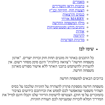
מאמרים
כתבות וידאו ותשדירים
הצעות חוק, חקיקה ובג"ץ
כנסים והרצאות
MARRY אזרחי
מילון המשפחה החדשה
נתונים מידע וסטטיסטיקות
אודות
לתרומה
מדיניות הפרטיות
שימו לב!
כל התכנים באתר זה מוגנים תחת חוק זכויות יוצרים. "ארגון
משפחה חדשה" ו"צוואה ביולוגית" הינם סימן מסחר רשום. אין
להעתיק /להשתמש בתכני האתר ללא אישור מפורש מארגון
משפחה חדשה.
ברוכים הבאים למשפחה חדשה
משפחה חדשה מספקת פתרון להצהרה על הזוגיות שלכם! על בסיס
תצהיר משפטי שמאפשר לכם לממש את זכויותכם כידועים בציבור
(המוכרים על פי חוק). הצטרפו לרשימת הדיוור שלנו וקבלו חינם למייל את
המדריך המלא לזכויות שמעניקה לכם תעודת הזוגיות.