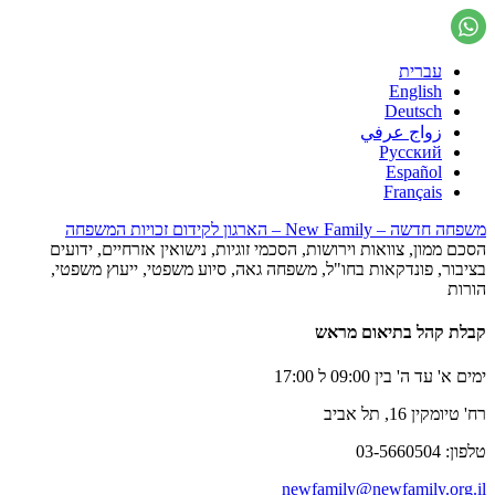
עברית
English
Deutsch
زواج عرفي
Русский
Español
Français
משפחה חדשה – New Family – הארגון לקידום זכויות המשפחה
הסכם ממון, צוואות וירושות, הסכמי זוגיות, נישואין אזרחיים, ידועים
בציבור, פונדקאות בחו"ל, משפחה גאה, סיוע משפטי, ייעוץ משפטי,
הורות
קבלת קהל בתיאום מראש
ימים א' עד ה' בין 09:00 ל 17:00
רח' טיומקין 16, תל אביב
טלפון: 03-5660504
newfamily@newfamily.org.il