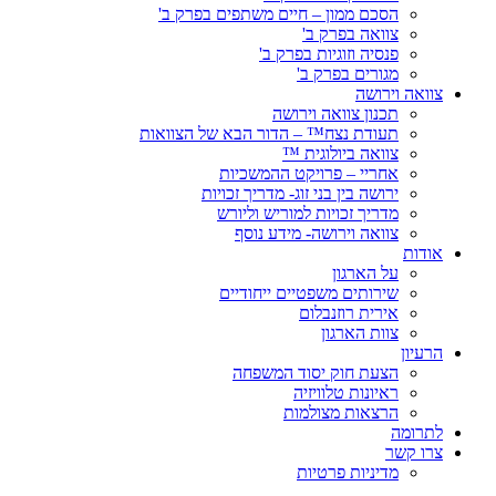
הסכם ממון – חיים משתפים בפרק ב'
צוואה בפרק ב'
פנסיה וזוגיות בפרק ב'
מגורים בפרק ב'
צוואה וירושה
תכנון צוואה וירושה
תעודת נצח™ – הדור הבא של הצוואות
צוואה ביולוגית ™
אחריי – פרויקט ההמשכיות
ירושה בין בני זוג- מדריך זכויות
מדריך זכויות למוריש וליורש
צוואה וירושה- מידע נוסף
אודות
על הארגון
שירותים משפטיים ייחודיים
אירית רוזנבלום
צוות הארגון
הרעיון
הצעת חוק יסוד המשפחה
ראיונות טלוויזיה
הרצאות מצולמות
לתרומה
צרו קשר
מדיניות פרטיות