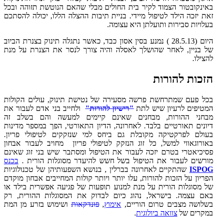
באינקובטור הצמוד לקיר בית החולים מבלי שהאם הנוטשת תזוהה ובכל
זאת יזכה הילד לטיפול מיידי. בניית תיבות ההצלה הללו, יכולה להסתכם
בעלויות סבירות ותועלתן היא עצומה.
היום (28.5.13 ) נמנע בסין אסון כבד, כאשר נתגלה תינוק בצנרת הביוב
של בניין, לאחר שהושלך לאסלה והיה צורך לנסר את הצנרת על מנת
להצילו.
הזכות להורות
בכל פעם שמתרחשת פרשה מסעירה של נטישת תינוק, עולים הקולות
המטיפים לרעיון שיש לתת
"רישיון להורות"
ולחייב בני אדם לעבור את
מבחני ההורות, מבחנים שאינם קיימים למעשה והם בשלב זה
דיונים תאורטיים בלבד. לאחרונה, הדיון התאורטי, הפך במספר מדינות
בעולם לפרקטיקה מקובלת גם ביחס למי שנזקקים לטיפולי פריון.
באורוגאווי למשל, כל זוג הנזקק לטיפולי פריון מחויב לעבור אבחון
פסיכיאטרי בטרם יזכה לעבור את הטיפול ומסתבר שיש בני זוג שאינם
מורשים לעבור את הטיפול בשל חשש להיעדר מסוגלות הורית .
בכנס
ISPOG
שהתקיים לאחרונה בברלין , בנושא השפעותיהן של טכנולוגיות
הפריון על הזכות להורות, עלו יותר ויותר קולות המחייבים אבחון מוקדם
של מסוגלות הורית על מנת למנוע תופעות של פגיעה אפשרית בילד או
באם עצמה. בישראל, נהוג כיום לבדוק את המסוגלות ההורית, רק
בשלושה מצבים טרום הוריים,
אימוץ
,
פונדקאות
ושימוש בזרע מן המת
במקרים של
צוואה ביולוגית
.