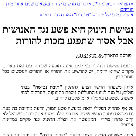
«
הצוואה הביולוגית™, אתגרים חדשים יצירת צאצאים שנים אחרי מות
הוריהם
אהבה במגע של מסך – "צרכנות" האהבה נוסח סין
»
נטישת תינוק היא פשע נגד האנושות
אבל אסור שתפגע בזכות להורות
|
פורסם בתאריך:
28 במאי 2013
תופעת נטישת תינוקות בני יומם איננה תופעה שכיחה, עם זאת באותם
מקרים שהיא קיימת, יש להרשיע את ההורה או ההורים הנוטשים בכל
חומר הדין.
ארגון משפחה חדשה הציע, להתקין
"תיבת נטישה"
בבתי
חולים, על מנת למנוע התעללות נוספת בתינוקות, הנזרקים לפחי
אשפה, נשטפים באסלה או מושלכים לרחוב.
על אף שהחוק הפלילי רואה במעשה פשע חמור, הדעת מחייבת בה בעת
גם מציאת פתרון מעשי שיציל את חיי הילד וימנע אסון כבד. בישראל לא
קיים פתרון מיידי המאפשר את הצלת התינוק כפי שקיים במדינות
אירופה.
ארגון משפחה חדשה הציע, לבנות "תיבות קבלה" בהן יונחו התינוקות