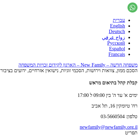
עברית
English
Deutsch
زواج عرفي
Русский
Español
Français
משפחה חדשה – New Family – הארגון לקידום זכויות המשפחה
הסכם ממון, צוואות וירושות, הסכמי זוגיות, נישואין אזרחיים, ידועים בציב
קבלת קהל בתיאום מראש
ימים א' עד ה' בין 09:00 ל 17:00
רח' טיומקין 16, תל אביב
טלפון: 03-5660504
newfamily@newfamily.org.il
תפריט