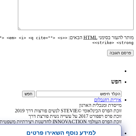
מותר להעזר בסימני
HTML
הבאים:
"> <em> <i> <q cite=""> <s>
<strike> <strong>
חפש
אירית רוזנבלום
מייסדת ומנכלית הארגון
זוכת הפרס הבינלאומי ©STEVIE לנשים פורצות דרך 2019
זוכת פרס רפפורט 2017 על עשייה נשית פורצת דרך
זוכת הפרס העולמי INNOVACTION לחדשנות ויצירתיות משפטית 2009
למידע נוסף השאירו פרטים