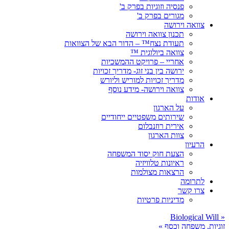
פנסיה וזוגיות בפרק ב'
מגורים בפרק ב'
צוואה וירושה
תכנון צוואה וירושה
תעודת נצח™ – הדור הבא של הצוואות
צוואה ביולוגית ™
אחריי – פרויקט ההמשכיות
ירושה בין בני זוג- מדריך זכויות
מדריך זכויות למוריש וליורש
צוואה וירושה- מידע נוסף
אודות
על הארגון
שירותים משפטיים ייחודיים
אירית רוזנבלום
צוות הארגון
הרעיון
הצעת חוק יסוד המשפחה
ראיונות טלוויזיה
הרצאות מצולמות
לתרומה
צרו קשר
מדיניות פרטיות
Biological Will
«
זוגיות, משפחה וכסף
»