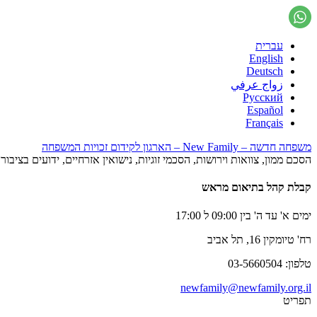
עברית
English
Deutsch
زواج عرفي
Русский
Español
Français
משפחה חדשה – New Family – הארגון לקידום זכויות המשפחה
הסכם ממון, צוואות וירושות, הסכמי זוגיות, נישואין אזרחיים, ידועים בציב
קבלת קהל בתיאום מראש
ימים א' עד ה' בין 09:00 ל 17:00
רח' טיומקין 16, תל אביב
טלפון: 03-5660504
newfamily@newfamily.org.il
תפריט