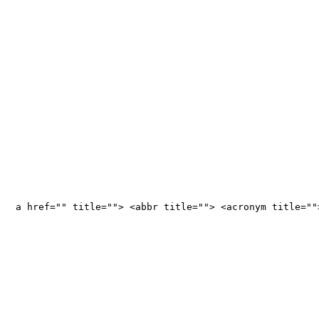
<a href="" title=""> <abbr title=""> <acronym title="