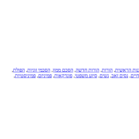
בנות הראשית
,
הורות
,
הורות חדשה
,
הסכם ממון
,
הסכמי זוגיות
,
הפולת
,
חיים
,
נסים זאב
,
נשים
,
סיוע משפטי
,
פונדקאות
,
פמיניזם
,
פמיניסטיות
,