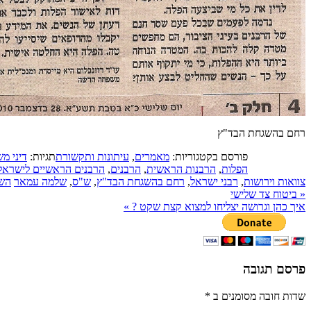
רחם בהשגחת הבד"ץ
פורסם בקטגוריות:
מאמרים
,
עיתונות ותקשורת
תגיות:
דיני מ
הפלות
,
הרבנות הראשית
,
הרבנים
,
הרבנים הראשיים לישראל
צוואות וירושות
,
רבני ישראל
,
רחם בהשגחת הבד"ץ
,
ש"ס
,
שלמה עמאר
השא
«
ביטוח צד שלישי
איך כהן וגרושה יצליחו למצוא קצת שקט ?
»
פרסם תגובה
שדות חובה מסומנים ב
*