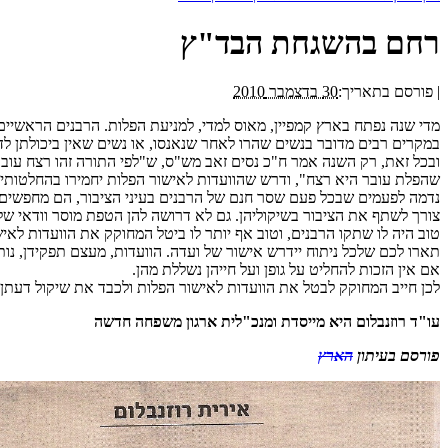
רחם בהשגחת הבד"ץ
|
פורסם בתאריך:
30 בדצמבר 2010
מדי שנה נפתח בארץ קמפיין, מאוס למדי, למניעת הפלות. הרבנים הראשיי
במקרים רבים מדובר בנשים שהרו לאחר שנאנסו, או נשים שאין ביכולתן לדאו
ובכל זאת, רק השנה אמר ח"כ נסים זאב מש"ס, ש"לפי התורה זהו רצח עובר
שהפלת עובר היא רצח", ודרש שהוועדות לאישור הפלות יחמירו בהחלטותיהן
נדמה לפעמים שבכל פעם שסר חנם של הרבנים בעיני הציבור, הם מחפשים מ
צורך לשתף את הציבור בשיקוליהן. גם לא דרושה להן הטפת מוסר וודאי שלא מ
טוב היה לו שתקו הרבנים, וטוב אף יותר לו ביטל המחוקק את הוועדות לאי
תארו לכם שלכל ניתוח יידרש אישור של ועדה. הוועדות, מעצם תפקידן, נותנ
אם אין הזכות להחליט על גופן ועל חייהן נשללת מהן.
לכן חייב המחוקק לבטל את הוועדות לאישור הפלות ולכבד את שיקול דעתן
עו"ד רוזנבלום היא מייסדת ומנכ"לית ארגון משפחה חדשה
פורסם בעיתון
הארץ