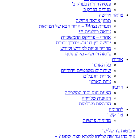
פנסיה וזוגיות בפרק ב'
מגורים בפרק ב'
צוואה וירושה
תכנון צוואה וירושה
תעודת נצח™ – הדור הבא של הצוואות
צוואה ביולוגית ™
אחריי – פרויקט ההמשכיות
ירושה בין בני זוג- מדריך זכויות
מדריך זכויות למוריש וליורש
צוואה וירושה- מידע נוסף
אודות
על הארגון
שירותים משפטיים ייחודיים
אירית רוזנבלום
צוות הארגון
הרעיון
הצעת חוק יסוד המשפחה
ראיונות טלוויזיה
הרצאות מצולמות
לתרומה
צרו קשר
מדיניות פרטיות
«
ביטוח צד שלישי
איך כהן וגרושה יצליחו למצוא קצת שקט ?
»