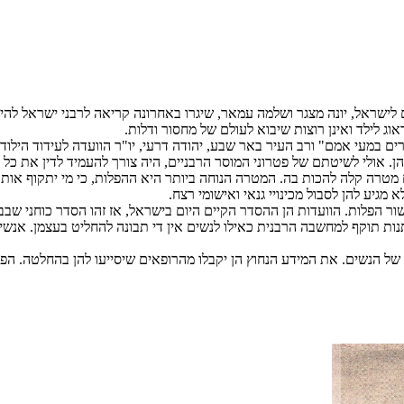
ם לישראל, יונה מצגר ושלמה עמאר, שיגרו באחרונה קריאה לרבני ישראל ל
ג לילד ואינן רוצות שיבוא לעולם של מחסור ודלות.
ים במעי אמם" ורב העיר באר שבע, יהודה דרעי, יו"ר הוועדה לעידוד היל
. אולי לשיטתם של פטרוני המוסר הרבניים, היה צורך להעמיד לדין את כל 
טרה קלה להכות בה. המטרה הנוחה ביותר היא ההפלות, כי מי יתקוף אותם
גיע להן לסבול מכינויי גנאי ואישומי רצח.
שור הפלות. הוועדות הן ההסדר הקיים היום בישראל, אז זהו הסדר כוחני שב
ות תוקף למחשבה הרבנית כאילו לנשים אין די תבונה להחליט בעצמן. אנשי הד
 של הנשים. את המידע הנחוץ הן יקבלו מהרופאים שיסייעו להן בהחלטה. ה