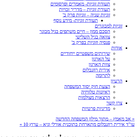
תעודת זוגיות- מאמרים ופרסומים
תעודת זוגיות – מדריך זכויות
זוגיות שניה – זוגיות פרק ב'
תעודת זוגיות- מידע נוסף
זוגיות למבוגרים
הסכם ממון – חיים משתפים בגיל מבוגר
צוואה בגיל השלישי
פנסיה וזוגיות בפרק ב'
אודות
שירותים משפטיים ייחודיים
על הארגון
צוות הארגון
אירית רוזנבלום
לתרומה
הרעיון
הצעת חוק יסוד המשפחה
ראיונות טלוויזיה
הרצאות מצולמות
צרו קשר
מדיניות פרטיות
«
אב מאמץ – מתוך מילון המשפחה החדשה
עו"ד אירית רוזנבלום מתארחת בתוכנית אורלי וגיא – ערוץ 10
»