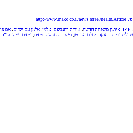
http://www.mako.co.il/news-israel/health/Arti
:
IVF
,
אירגון משפחה חדשה
,
אירית רוזנבלום
,
אלמן
,
אלמן עם ילדים
,
אם פו
פולי פוריות
,
מאקו
,
מחלת הסרטן
,
משפחה חדשה
,
ניסים
,
ניסים עייש
,
עו"ד א