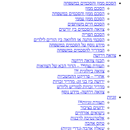
הסכם ממון והסכמים במשפחה
הסכם ממון
הסכם ממון והסכמים במשפחה
הסכם ממון עממי
הסכם חיים משותפים
צוואה והסכמים בין יורשים
הסכם הפריה
הסכמי מתנה או הלוואה בין הורים לילדים
מידע נוסף על הסכמים במשפחה
המדריך להסכמים במשפחה
צוואה וירושה
תכנון צוואה וירושה
תעודת נצח™ – הדור הבא של הצוואות
צוואה ביולוגית ™
אחריי – פרויקט ההמשכיות
ירושה בין בני זוג- מדריך זכויות
מדריך זכויות למוריש וליורש
צוואה וירושה- מידע נוסף
זוגיות
תעודת זוגיות™
ידועים בציבור
נישואים אזרחיים
אלטרנטיבה לרבנות
טקס אהבה
שאלון אהבה (נדרי זוגיות)