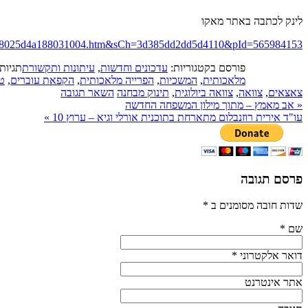
לינק לכתבה באתר מאקו
cle-7b8025d4a188031004.htm&sCh=3d385dd2dd5d4110&pId=565984153
פורסם בקטגוריות:
עדכונים וחדשות
,
עיתונות ותקשורת
תגיות
מלאכותית
,
המשכיות
,
הפרייה מלאכותית
,
הקפאת עוברים
,
טי
צאצאים
,
צוואה
,
צוואה ביולוגית
,
תינוק מבחנה
השאר תגובה
«
אב מאמץ – מתוך מילון המשפחה החדשה
עו"ד אירית רוזנבלום מתארחת בתוכנית אורלי וגיא – ערוץ 10
»
פרסם תגובה
שדות חובה מסומנים ב
*
שם
*
דואר אלקטרוני
*
אתר אינטרנט