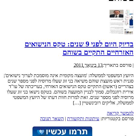
בדיוק היום לפני 9 שנים: טקס הנישואים
האזרחיים התקיים בשוהם
|
פורסם בתאריך:
13 בינואר 2011
היועץ המשפטי לממשלה: 'מועצה מקומית אינה מוסמכת לערוך נישואים';
סגנית ראש מועצת שוהם משיאה בני זוג שעלו מרוסיה לפני מספר שנים
בצהריים (ראשון) התקיים טקס הנישואים האזרחי, בעריכתה של עו"ד
אירית רוזנבלום, סמוך לבניין המועצה בשוהם. בטקס נישאו בני זוג שעלו
מרוסיה לפני מספר שנים. זאת למרות חוות דעתו של היועץ המשפטי
לממשלה, אליקים רובינשטיין […]
להמשך קריאה
פורסם בקטגוריות:
עיתונות ותקשורת
|
השאר תגובה