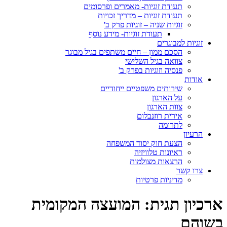
תעודת זוגיות- מאמרים ופרסומים
תעודת זוגיות – מדריך זכויות
זוגיות שניה – זוגיות פרק ב'
תעודת זוגיות- מידע נוסף
זוגיות למבוגרים
הסכם ממון – חיים משתפים בגיל מבוגר
צוואה בגיל השלישי
פנסיה וזוגיות בפרק ב'
אודות
שירותים משפטיים ייחודיים
על הארגון
צוות הארגון
אירית רוזנבלום
לתרומה
הרעיון
הצעת חוק יסוד המשפחה
ראיונות טלוויזיה
הרצאות מצולמות
צרו קשר
מדיניות פרטיות
ארכיון תגית:
המועצה המקומית
בשוהם