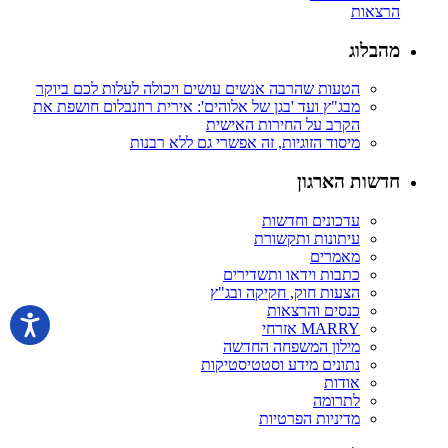
הרצאות
מהבלוג
הטעות שהרבה אנשים עושים ויכולה לעלות לכם ביוקר
מבג"ץ ועד 'בגן של אלוהים': אירית רוזנבלום חושפת את
הקרב על החירות האישית
מיסוד הזוגיות, זה אפשרי גם ללא רבנות
חדשות הארגון
עדכונים וחדשות
עיתונות ותקשורת
מאמרים
כתבות וידאו ותשדירים
הצעות חוק, חקיקה ובג"ץ
כנסים והרצאות
MARRY אזרחי
מילון המשפחה החדשה
נתונים מידע וסטטיסטיקות
אודות
לתרומה
מדיניות הפרטיות