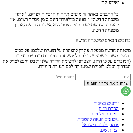
שימו לב!
כל התכנים באתר זה מוגנים תחת חוק זכויות יוצרים. "ארגון
משפחה חדשה" ו"צוואה ביולוגית" הינם סימן מסחר רשום. אין
להעתיק /להשתמש בתכני האתר ללא אישור מפורש מארגון
משפחה חדשה.
ברוכים הבאים למשפחה חדשה
משפחה חדשה מספקת פתרון להצהרה על הזוגיות שלכם! על בסיס
תצהיר משפטי שמאפשר לכם לממש את זכויותכם כידועים בציבור
(המוכרים על פי חוק). הצטרפו לרשימת הדיוור שלנו וקבלו חינם למייל את
המדריך המלא לזכויות שמעניקה לכם תעודת הזוגיות.
ידועים בציבור
הסכם ממון
ראיונות טלוויזיה
נישואים וזוגיות להטבית
אימוץ ילדים בישראל
הצוות שלנו