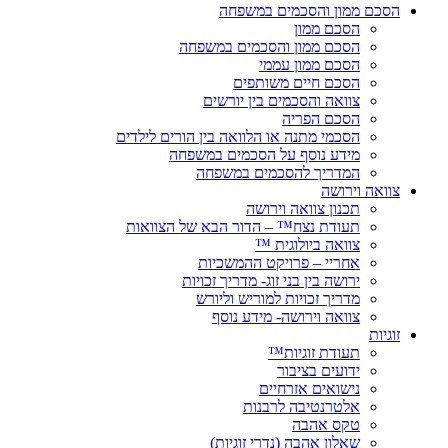
הסכם ממון והסכמים במשפחה
הסכם ממון
הסכם ממון והסכמים במשפחה
הסכם ממון עממי
הסכם חיים משותפים
צוואה והסכמים בין יורשים
הסכם הפריה
הסכמי מתנה או הלוואה בין הורים לילדים
מידע נוסף על הסכמים במשפחה
המדריך להסכמים במשפחה
צוואה וירושה
תכנון צוואה וירושה
תעודת נצח™ – הדור הבא של הצוואות
צוואה ביולוגית ™
אחריי – פרויקט ההמשכיות
ירושה בין בני זוג- מדריך זכויות
מדריך זכויות למוריש וליורש
צוואה וירושה- מידע נוסף
זוגיות
תעודת זוגיות™
ידועים בציבור
נישואים אזרחיים
אלטרנטיבה לרבנות
טקס אהבה
שאלון אהבה (נדרי זוגיות)