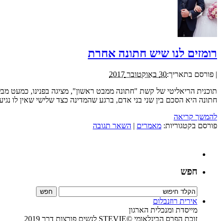
רומזים לנו שיש חתונה אחרת
|
פורסם בתאריך:
30 באוקטובר 2017
תוכנית הריאליטי של קשת "חתונה ממבט ראשון", מציגה בפנינו, כמעט מבל
חתונה היא הסכם בין שני בני אדם, ברגע שהמדינה כצד שלישי שאין לו נגי
להמשך קריאה
פורסם בקטגוריות:
מאמרים
|
השאר תגובה
חפש
אירית רוזנבלום
מייסדת ומנכלית הארגון
זוכת הפרס הבינלאומי ©STEVIE לנשים פורצות דרך 2019