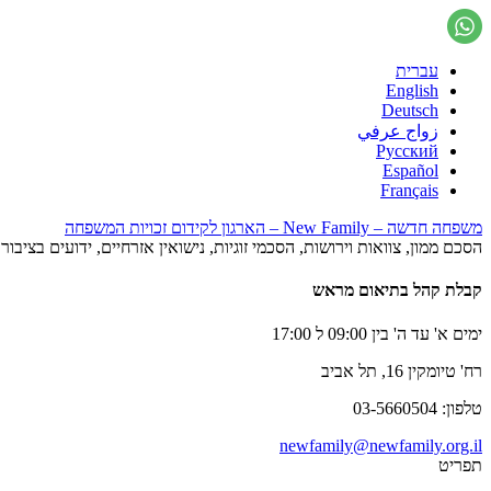
עברית
English
Deutsch
زواج عرفي
Русский
Español
Français
משפחה חדשה – New Family – הארגון לקידום זכויות המשפחה
הסכם ממון, צוואות וירושות, הסכמי זוגיות, נישואין אזרחיים, ידועים בציב
קבלת קהל בתיאום מראש
ימים א' עד ה' בין 09:00 ל 17:00
רח' טיומקין 16, תל אביב
טלפון: 03-5660504
newfamily@newfamily.org.il
תפריט