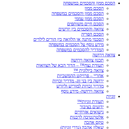
הסכם ממון והסכמים במשפחה
הסכם ממון
הסכם ממון והסכמים במשפחה
הסכם ממון עממי
הסכם חיים משותפים
צוואה והסכמים בין יורשים
הסכם הפריה
הסכמי מתנה או הלוואה בין הורים לילדים
מידע נוסף על הסכמים במשפחה
המדריך להסכמים במשפחה
צוואה וירושה
תכנון צוואה וירושה
תעודת נצח™ – הדור הבא של הצוואות
צוואה ביולוגית ™
אחריי – פרויקט ההמשכיות
ירושה בין בני זוג- מדריך זכויות
מדריך זכויות למוריש וליורש
צוואה וירושה- מידע נוסף
זוגיות
תעודת זוגיות™
ידועים בציבור
נישואים אזרחיים
אלטרנטיבה לרבנות
טקס אהבה
שאלון אהבה (נדרי זוגיות)