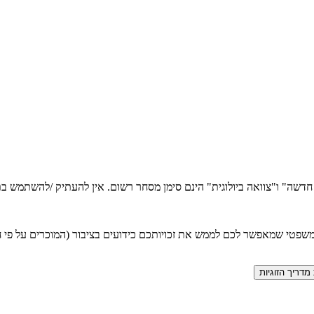
ה חדשה" ו"צוואה ביולוגית" הינם סימן מסחר רשום. אין להעתיק /להשתמש
טי שמאפשר לכם לממש את זכויותכם כידועים בציבור (המוכרים על פי חוק