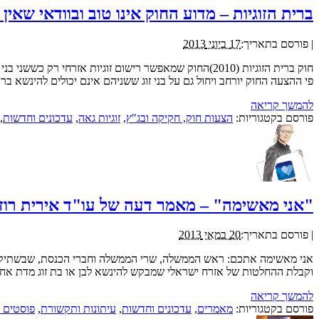
ברית הזוגיות – מדוע החוק אינו טוב ובוודאי שאין 
|
פורסם בתאריך:
17 ביוני 2013
פי ההצעה החוק יורחב ויחול גם על בני זוג ששניהם אינם יכולים להינשא ב
להמשך קריאה
פורסם בקטגוריות:
הצעות חוק, חקיקה ובג"ץ
,
זוגיות גאה
,
עדכונים וחדשות
,
"אני מאשימה" – מאמר דעה של עו"ד אירית רוזנבלום (מ
|
פורסם בתאריך:
20 במאי 2013
אני מאשימה אתכם: ראש הממשלה, שרי הממשלה וחברי הכנסת, שבשתיקתכ
וקבלת ההחלטות של אזרח ישראלי שמבקש להינשא לבן או בת זוג מדת אחר
להמשך קריאה
פורסם בקטגוריות:
מאמרים
,
עדכונים וחדשות
,
עיתונות ותקשורת
,
פוסטים 