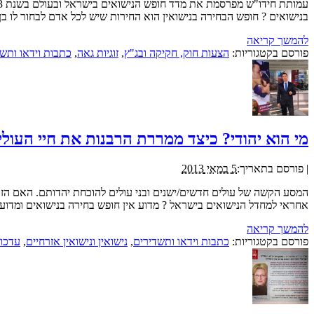
בנישואים ? חופש הבחירה בנישואין הוא החירות שיש לכל אדם לבחור לו בן 
להמשך קריאה
פורסם בקטגוריות:
הצעות חוק, חקיקה ובג"ץ
,
זוגיות גאה
,
כתבות וידאו ותש
מי הוא יהודי? כיצד ממררת הרבנות את חיי העול
|
פורסם בתאריך:
5 במאי 2013
המסע הקשה של עולים חדשים/ישנים ובני עולים להוכחת יהדותם. האם הזה
אחראי למחדל הנישואים בישראל ? מדוע אין חופש בחירה בנישואים ומדוע 
להמשך קריאה
פורסם בקטגוריות:
כתבות וידאו ותשדירים
,
נישואין ונישואין אזרחיים
,
עדכונ