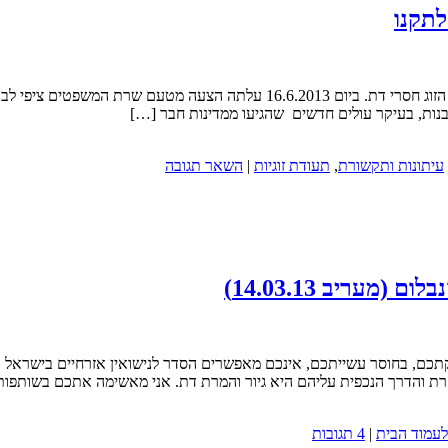
לתקנו
חוק ברית הזוגיות (2010)החוק שמאפשר רישום זוגיות אזרחי רק כששני בני הזוג חס
רבנות, בעיקר עולים חדשים שהגיעו ממדינות חבר […]
עיתונות ותקשורת
,
תעודת זוגיות
|
השאר תגובה
עריב 14.03.13)
ם, בחוסר עשייתכם, אינכם מאפשרים הסדר לנישואין אזרחיים בישראל (
ת והדרך הנכפית עליהם היא גיור והמרת דת. אני מאשימה אתכם בשותפות
לעמוד הבית
|
4 תגובות