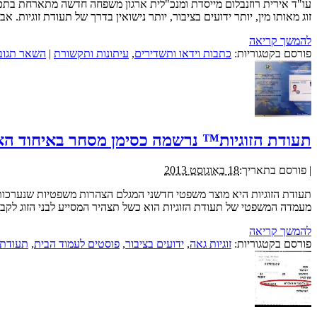
עו"ד אירית רוזנבלום מייסדת ומנכ"לית ארגון משפחה חדשה מתארחת בתכ
זוג מאותו מין, יותר ידועים בציבור, יותר נישואין בדרך של תעודת זוגיות
להמשך קריאה
פורסם בקטגוריות:
כתבות וידאו ותשדירים
,
עיתונות ותקשורת
|
השאר תגוב
תעודת הזוגיות™ נרשמה כסימן מסחר באיחוד האי
|
פורסם בתאריך:
18 באוגוסט 2013
תעודת הזוגיות היא מוצר משפטי חדשני המגלם הצהרות משפטיות שנערכות על
מעמדה המשפטי של תעודת הזוגיות הוא כשל תצהיר המסייע לבני הזוג לקבל 
להמשך קריאה
פורסם בקטגוריות:
זוגיות גאה
,
ידועים בציבור
,
פוסטים לעמוד הבית
,
תעודת ז