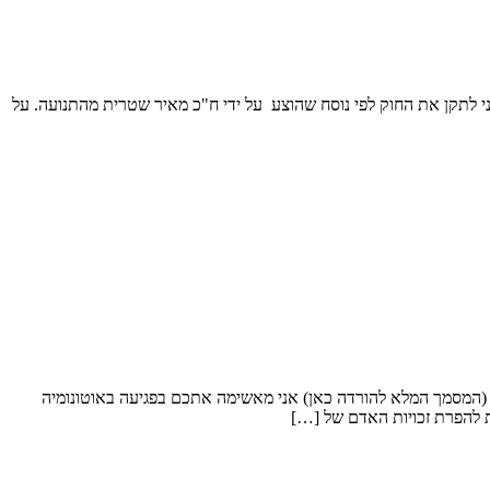
רי דת. ביום 16.6.2013 עלתה הצעה מטעם שרת המשפטים ציפי לבני לתקן את החוק לפי נוסח שהוצע על ידי ח"כ מאיר שטרית מהתנועה. על
המסמך המלא להורדה כאן) אני מאשימה אתכם בפגיעה באוטונומיה
 להפרת זכויות האדם של […]