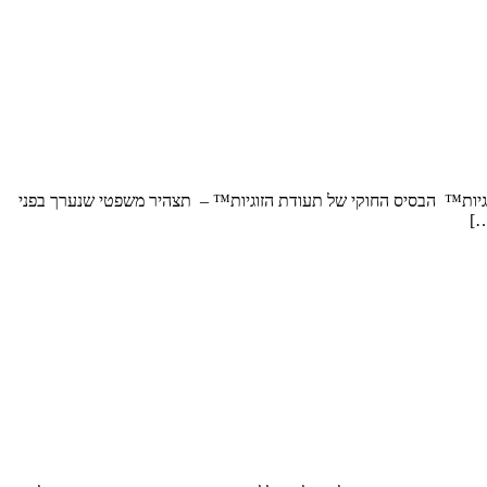
 לחיזוק מעמדה של תעודת הזוגיות™ הבסיס החוקי של תעודת הזוגיות™ – תצהיר משפטי שנערך בפני
…]