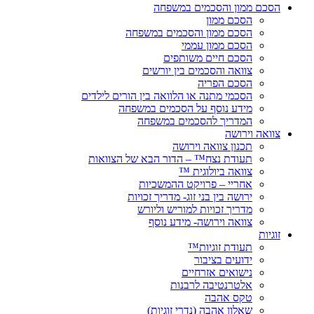
הסכם ממון והסכמים במשפחה
הסכם ממון
הסכם ממון והסכמים במשפחה
הסכם ממון עממי
הסכם חיים משותפים
צוואה והסכמים בין יורשים
הסכם הפריה
הסכמי מתנה או הלוואה בין הורים לילדים
מידע נוסף על הסכמים במשפחה
המדריך להסכמים במשפחה
צוואה וירושה
תכנון צוואה וירושה
תעודת נצח™ – הדור הבא של הצוואות
צוואה ביולוגית ™
אחריי – פרויקט ההמשכיות
ירושה בין בני זוג- מדריך זכויות
מדריך זכויות למוריש וליורש
צוואה וירושה- מידע נוסף
זוגיות
תעודת זוגיות™
ידועים בציבור
נישואים אזרחיים
אלטרנטיבה לרבנות
טקס אהבה
שאלון אהבה (נדרי זוגיות)