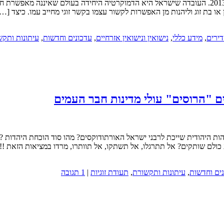
עמותת חידו"ש מפרסמת את מדד חופש הנישואים בישראל ובעולם בשנת 2013. העובדה שישראל היא הדמוקרטי
או בת זוג וליהנות מן האפשרות לקשור עצמו בקשר זוגי מחייב עמו. כיצד […
דירים
,
מידע כללי
,
נישואין ונישואין אזרחיים
,
עדכונים וחדשות
,
עיתונות ותקש
ים "הרוסים" עולי מדינות חבר העמים
ות היהודית שייכת לרבני ישראל האורתודוקסים? מהו סוד הוכחת היהדות ? 
כולם שותקים? אל תתרגלו, אל תשתקו, אל תוותרו, מרדו במציאות הזאת !!
ים וחדשות
,
עיתונות ותקשורת
,
תעודת זוגיות
|
1 תגובה