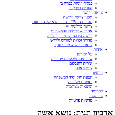
פנסיה וזוגיות בפרק ב'
מגורים בפרק ב'
צוואה וירושה
תכנון צוואה וירושה
תעודת נצח™ – הדור הבא של הצוואות
צוואה ביולוגית ™
אחריי – פרויקט ההמשכיות
ירושה בין בני זוג- מדריך זכויות
מדריך זכויות למוריש וליורש
צוואה וירושה- מידע נוסף
אודות
על הארגון
שירותים משפטיים ייחודיים
אירית רוזנבלום
צוות הארגון
הרעיון
הצעת חוק יסוד המשפחה
ראיונות טלוויזיה
הרצאות מצולמות
לתרומה
צרו קשר
מדיניות פרטיות
ארכיון תגית:
נושא אשה