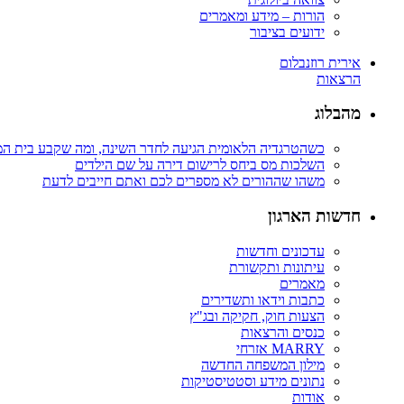
הורות – מידע ומאמרים
ידועים בציבור
אירית רוזנבלום
הרצאות
מהבלוג
כשהטרגדיה הלאומית הגיעה לחדר השינה, ומה שקבע בית ה
השלכות מס ביחס לרישום דירה על שם הילדים
משהו שההורים לא מספרים לכם ואתם חייבים לדעת
חדשות הארגון
עדכונים וחדשות
עיתונות ותקשורת
מאמרים
כתבות וידאו ותשדירים
הצעות חוק, חקיקה ובג"ץ
כנסים והרצאות
MARRY אזרחי
מילון המשפחה החדשה
נתונים מידע וסטטיסטיקות
אודות