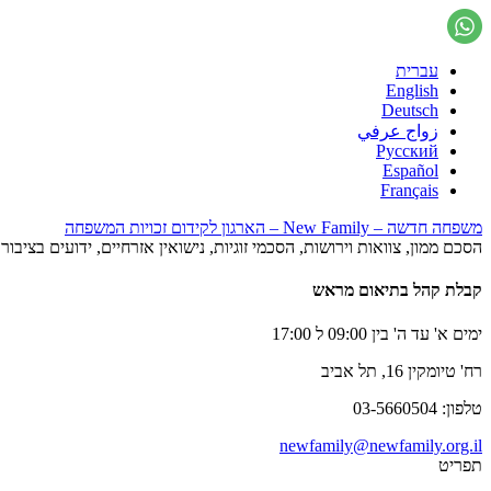
עברית
English
Deutsch
زواج عرفي
Русский
Español
Français
משפחה חדשה – New Family – הארגון לקידום זכויות המשפחה
הסכם ממון, צוואות וירושות, הסכמי זוגיות, נישואין אזרחיים, ידועים בציב
קבלת קהל בתיאום מראש
ימים א' עד ה' בין 09:00 ל 17:00
רח' טיומקין 16, תל אביב
טלפון: 03-5660504
newfamily@newfamily.org.il
תפריט