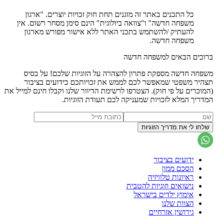
כל התכנים באתר זה מוגנים תחת חוק זכויות יוצרים. "ארגון
משפחה חדשה" ו"צוואה ביולוגית" הינם סימן מסחר רשום. אין
להעתיק /להשתמש בתכני האתר ללא אישור מפורש מארגון
משפחה חדשה.
ברוכים הבאים למשפחה חדשה
משפחה חדשה מספקת פתרון להצהרה על הזוגיות שלכם! על בסיס
תצהיר משפטי שמאפשר לכם לממש את זכויותכם כידועים בציבור
(המוכרים על פי חוק). הצטרפו לרשימת הדיוור שלנו וקבלו חינם למייל את
המדריך המלא לזכויות שמעניקה לכם תעודת הזוגיות.
ידועים בציבור
הסכם ממון
ראיונות טלוויזיה
נישואים וזוגיות להטבית
אימוץ ילדים בישראל
הצוות שלנו
גירושין אזרחיים