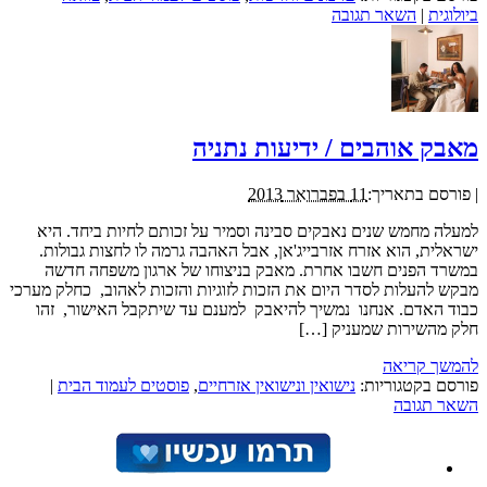
ביולוגית
|
השאר תגובה
מאבק אוהבים / ידיעות נתניה
|
פורסם בתאריך:
11 בפברואר 2013
למעלה מחמש שנים נאבקים סבינה וסמיר על זכותם לחיות ביחד. היא
ישראלית, הוא אזרח אזרבייג'אן, אבל האהבה גרמה לו לחצות גבולות.
במשרד הפנים חשבו אחרת. מאבק בניצוחו של ארגון משפחה חדשה
מבקש להעלות לסדר היום את הזכות לזוגיות והזכות לאהוב, כחלק מערכי
כבוד האדם. אנחנו נמשיך להיאבק למענם עד שיתקבל האישור, זהו
חלק מהשירות שמעניק […]
להמשך קריאה
פורסם בקטגוריות:
נישואין ונישואין אזרחיים
,
פוסטים לעמוד הבית
|
השאר תגובה