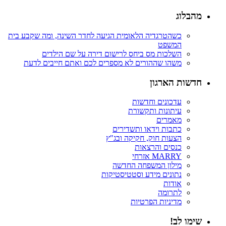
מהבלוג
כשהטרגדיה הלאומית הגיעה לחדר השינה, ומה שקבע בית
המשפט
השלכות מס ביחס לרישום דירה על שם הילדים
משהו שההורים לא מספרים לכם ואתם חייבים לדעת
חדשות הארגון
עדכונים וחדשות
עיתונות ותקשורת
מאמרים
כתבות וידאו ותשדירים
הצעות חוק, חקיקה ובג"ץ
כנסים והרצאות
MARRY אזרחי
מילון המשפחה החדשה
נתונים מידע וסטטיסטיקות
אודות
לתרומה
מדיניות הפרטיות
שימו לב!