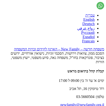
עברית
English
Deutsch
زواج عرفي
Русский
Español
Français
משפחה חדשה – New Family – הארגון לקידום זכויות המשפחה
הסכם ממון, צוואות וירושות, הסכמי זוגיות, נישואין אזרחיים, ידועים
בציבור, פונדקאות בחו"ל, משפחה גאה, סיוע משפטי, ייעוץ משפטי,
הורות
קבלת קהל בתיאום מראש
ימים א' עד ה' בין 09:00 ל 17:00
רח' טיומקין 16, תל אביב
טלפון: 03-5660504
newfamily@newfamily.org.il