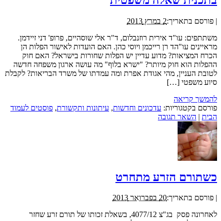
|
פורסם בתאריך:
2 במרץ 2013
משתתפים: עו"ד אירית רוזנבלום, ד"ר אלי שוסהיים, פרופ' דני זיידמן.
מראיינים עו"הד רן רייכמן ויוסי כהן. האם הועדות לאישור הפלות הן
הכרח המציאות? מדוע עדיין יש הפלות שחורות בישראל? האם חוק
ההפלות הוא חוק מיותר? "ישרא בלוף" מה עושה ארגון משפחה חדשה
לטובת העניין, מהי אגודת אפרת ומה עמדתו של משרד הבריאות? לקבלת
סיוע משפטי […]
להמשך קריאה
פורסם בקטגוריות:
עדכונים וחדשות
,
עיתונות ותקשורת
,
פוסטים לעמוד
הבית
|
השאר תגובה
כשתורם הזרע מתחרט
|
פורסם בתאריך:
20 בפברואר 2013
לאחרונה פסק בג"צ 4077/12, בשאלת זכותו של תורם זרע שחזר