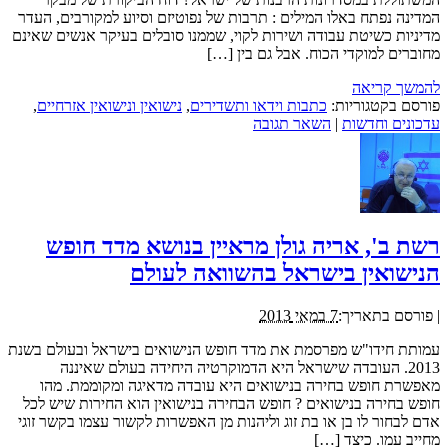
המדינה נפתח באלו המילים : תרבות של נפוטיזם וסיוע למקורבים, העדר
מדיניות כשיטת עבודה ושירות לקוי, שממנו סובלים בעיקר אנשים שאינם
מחוברים למוקדי הכוח. אבל גם בין […]
להמשך קריאה
פורסם בקטגוריות:
כתבות וידאו ותשדירים
,
נישואין ונישואין אזרחיים
,
עדכונים וחדשות
|
השאר תגובה
רשת ב', אריה גולן מראיין בנושא מדד חופש
הנישואין בישראל בהשוואה לעולם
|
פורסם בתאריך:
7 במאי 2013
עמותת חידו"ש מפרסמת את מדד חופש הנישואים בישראל ובעולם בשנת
2013. העובדה שישראל היא הדמוקרטיה היחידה בעולם שאיננה
מאפשרת חופש בחירה בנישואים היא עובדה מדאיגה ומקוממת. מהו
חופש בחירה בנישואים ? חופש הבחירה בנישואין הוא החירות שיש לכל
אדם לבחור לו בן או בת זוג וליהנות מן האפשרות לקשור עצמו בקשר זוגי
מחייב עמו. כיצד […]