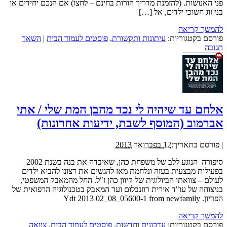
פני האנושות. (להזמנת מדריך הורות בחינם – לחצו) אם הנכם יחידים או
בני זוג חשוכי ילדים, אל […]
להמשך קריאה
פורסם בקטגוריות:
עיתונות ותקשורת
,
פוסטים לעמוד הבית
|
השאר
תגובה
אלחם עד שיהיה לי נכד מהבן המת שלי / אתי
אברמוב (המוסף לשבת, ידיעות אחרונות)
|
פורסם בתאריך:
12 בפברואר 2013
סיפורה הנוגע ללב של משפחת כהן, שאיבדה את בנה בשנת 2002
בפעילות מבצעית בעזה ונלחמת מאז להגשים את רצונו להביא ילדים
לעולם – צוואתו הביולוגית של קיוון כהן ז"ל. החל מהמאבק המשפטי,
בניצוחה של עו"ד אירית רוזנבלום ועד המאבק בטכנולוגיה הרפואית של
הפריון. Ydt 2013 02_08_05600-1 from newfamily
להמשך קריאה
פורסם בקטגוריות:
עדכונים וחדשות
,
פוסטים לעמוד הבית
,
צוואה