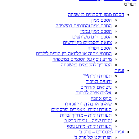
תפריט
הסכם ממון והסכמים במשפחה
הסכם ממון
הסכם ממון והסכמים במשפחה
הסכם ממון עממי
הסכם חיים משותפים
צוואה והסכמים בין יורשים
הסכם הפריה
הסכמי מתנה או הלוואה בין הורים לילדים
מידע נוסף על הסכמים במשפחה
המדריך להסכמים במשפחה
זוגיות
תעודת זוגיות™
ידועים בציבור
נישואים אזרחיים
אלטרנטיבה לרבנות
טקס אהבה
שאלון אהבה (נדרי זוגיות)
תעודת זוגיות- מאמרים ופרסומים
תעודת זוגיות – מדריך זכויות
זוגיות שניה – זוגיות פרק ב'
תעודת זוגיות- מידע נוסף
זוגיות למבוגרים – פרק ב'
הפרוייקט של פרק ב'