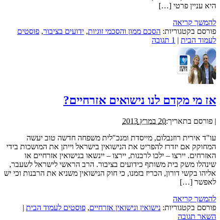
היא עניין פרטי […]
להמשך קריאה
פורסם בקטגוריות:
הסכם ממון והסכמי זוגיות
,
ידועים בציבור
,
פוסטים
לעמוד הבית
|
1 תגובה
אז מי מקדם לנו נישואים אזרחיים?
|
פורסם בתאריך:
20 במרץ 2013
עו"ד אירית רוזנבלום, מייסדת ומנכ"לית משפחה חדשה טוב יעשה
המחוקק אם יזדרז להפריט את הנישואין בישראל וייתן את המושכות בידי
האזרחים. יירצו – ילכו לרבנות, יירצו – יינשאו בנישואין אזרחיים או
שינהלו משק בית משותף כידועים בציבור. הרב הראשי לישראל לשעבר,
אליהו בקשי דורון, הכריז בזמנו, כי חוק הנישואין משניא את הרבנות וכי יש
לאפשר […]
להמשך קריאה
פורסם בקטגוריות:
נישואין ונישואין אזרחיים
,
פוסטים לעמוד הבית
|
השאר תגובה