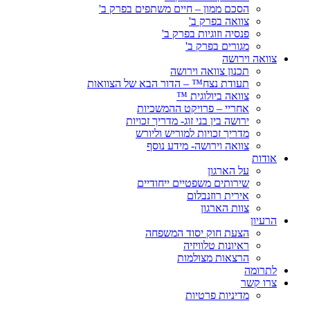
הסכם ממון – חיים משתפים בפרק ב'
צוואה בפרק ב'
פנסיה וזוגיות בפרק ב'
מגורים בפרק ב'
צוואה וירושה
תכנון צוואה וירושה
תעודת נצח™ – הדור הבא של הצוואות
צוואה ביולוגית ™
אחריי – פרויקט ההמשכיות
ירושה בין בני זוג- מדריך זכויות
מדריך זכויות למוריש וליורש
צוואה וירושה- מידע נוסף
אודות
על הארגון
שירותים משפטיים ייחודיים
אירית רוזנבלום
צוות הארגון
הרעיון
הצעת חוק יסוד המשפחה
ראיונות טלוויזיה
הרצאות מצולמות
לתרומה
צרו קשר
מדיניות פרטיות