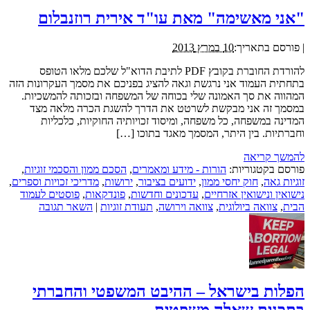
"אני מאשימה" מאת עו"ד אירית רוזנבלום
|
פורסם בתאריך:
10 במרץ 2013
להורדת החוברת בקובץ PDF לתיבת הדוא"ל שלכם מלאו הטופס
בתחתית העמוד אני נרגשת וגאה להציג בפניכם את מסמך העקרונות הזה
המהווה את סך האמונה שלי בכוחה של המשפחה ובזכותה להמשכיות.
במסמך זה אני מבקשת לשרטט את הדרך להשגת הכרה מלאה מצד
המדינה במשפחה, כל משפחה, ומיסוד זכויותיה החוקיות, כלכליות
וחברתיות. בין היתר, המסמך מאגד בתוכו […]
להמשך קריאה
פורסם בקטגוריות:
הורות - מידע ומאמרים
,
הסכם ממון והסכמי זוגיות
,
זוגיות גאה
,
חוק יחסי ממון
,
ידועים בציבור
,
ירושות
,
מדריכי זכויות וספרים
,
נישואין ונישואין אזרחיים
,
עדכונים וחדשות
,
פונדקאות
,
פוסטים לעמוד
הבית
,
צוואה ביולוגית
,
צוואה וירושה
,
תעודת זוגיות
|
השאר תגובה
הפלות בישראל – ההיבט המשפטי והחברתי
בתכנית שאלה משפטית