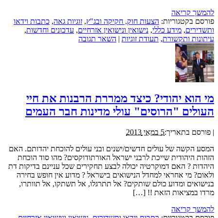
להמשך קריאה
פורסם בקטגוריות:
הצעות חוק, חקיקה ובג"ץ
,
זוגיות גאה
,
כתבות וידאו
ותשדירים
,
מידע כללי
,
נישואין ונישואין אזרחיים
,
עדכונים וחדשות
,
עיתונות ותקשורת
,
תעודת זוגיות
|
השאר תגובה
מי הוא יהודי? כיצד ממררת הרבנות את חיי
העולים "הרוסים" עולי מדינות חבר העמים
|
פורסם בתאריך:
5 במאי 2013
המסע הקשה של עולים חדשים/ישנים ובני עולים להוכחת יהדותם. האם
הזהות היהודית שייכת לרבני ישראל האורתודוקסים? מהו סוד הוכחת
היהדות ? האם דמוקרטיה יכולה לבצע תחקירים שכל עניינם בדיקות דת
ולאום? מי אחראי למחדל הנישואים בישראל ? מדוע אין חופש בחירה
בנישואים ומדוע כולם שותקים? אל תתרגלו, אל תשתקו, אל תוותרו,
מרדו במציאות הזאת !! […]
להמשך קריאה
פורסם בקטגוריות:
כתבות וידאו ותשדירים
,
נישואין ונישואין אזרחיים
,