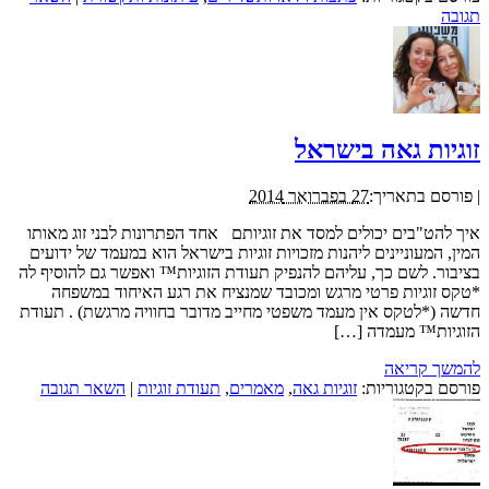
תגובה
זוגיות גאה בישראל
|
פורסם בתאריך:
27 בפברואר 2014
איך להט"בים יכולים למסד את זוגיותם אחד הפתרונות לבני זוג מאותו
המין, המעוניינים ליהנות מזכויות זוגיות בישראל הוא במעמד של ידועים
בציבור. לשם כך, עליהם להנפיק תעודת הזוגיות™ ואפשר גם להוסיף לה
*טקס זוגיות פרטי מרגש ומכובד שמנציח את רגע האיחוד במשפחה
חדשה (*לטקס אין מעמד משפטי מחייב מדובר בחוויה מרגשת) . תעודת
הזוגיות™ מעמדה […]
להמשך קריאה
פורסם בקטגוריות:
זוגיות גאה
,
מאמרים
,
תעודת זוגיות
|
השאר תגובה