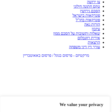
צו ירושה
טקס חתונה חילוני
הסכם גירושין
פונדקאות בישראל
פונדקאות בחו"ל
הורות גאה
עיזבון
שאלות ותשובות על הסכם ממון
אירית רוזנבלום
הרצאות
עורך דין דיני משפחה
מרקטיזם - פרסום בגוגל / פרסום באאוטבריין
We value your privacy