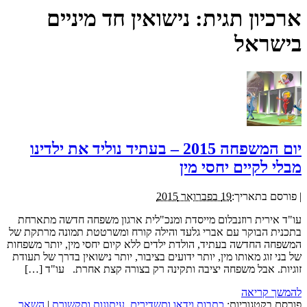
ארכיון תגית:
נישואין חד מיניים
בישראל
יום המשפחה 2015 – בעתיד נוליד את ילדינו
מבלי לקיים יחסי מין
|
פורסם בתאריך:
19 בפברואר 2015
עו"ד אירית רוזנבלום מייסדת ומנכ"לית ארגון משפחה חדשה מתארחת
בתכנית הבוקר עם אברי גלעד והילה קורח ומשרטטת תמונה מרתקת של
המשפחה החדשה בעתיד, הולדת ילדים ללא קיום יחסי מין, יותר משפחות
של בני זוג מאותו מין, יותר ידועים בציבור, יותר נישואין בדרך של תעודת
זוגיות. אבל משפחה יציבה ותקינה רק בצורה קצת אחרת. עו"ד […]
להמשך קריאה
פורסם בקטגוריות:
כתבות וידאו ותשדירים
,
עיתונות ותקשורת
|
השאר