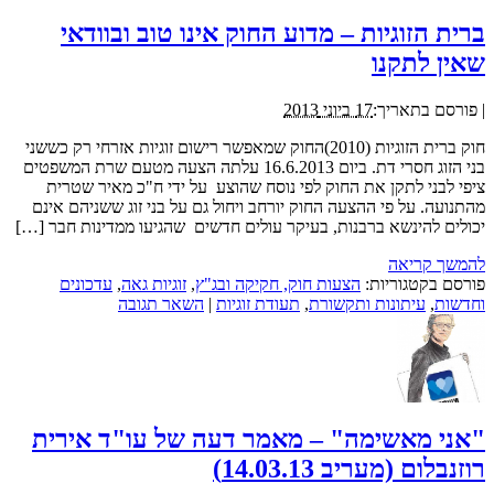
ברית הזוגיות – מדוע החוק אינו טוב ובוודאי
שאין לתקנו
|
פורסם בתאריך:
17 ביוני 2013
חוק ברית הזוגיות (2010)החוק שמאפשר רישום זוגיות אזרחי רק כששני
בני הזוג חסרי דת. ביום 16.6.2013 עלתה הצעה מטעם שרת המשפטים
ציפי לבני לתקן את החוק לפי נוסח שהוצע על ידי ח"כ מאיר שטרית
מהתנועה. על פי ההצעה החוק יורחב ויחול גם על בני זוג ששניהם אינם
יכולים להינשא ברבנות, בעיקר עולים חדשים שהגיעו ממדינות חבר […]
להמשך קריאה
פורסם בקטגוריות:
הצעות חוק, חקיקה ובג"ץ
,
זוגיות גאה
,
עדכונים
וחדשות
,
עיתונות ותקשורת
,
תעודת זוגיות
|
השאר תגובה
"אני מאשימה" – מאמר דעה של עו"ד אירית
רוזנבלום (מעריב 14.03.13)