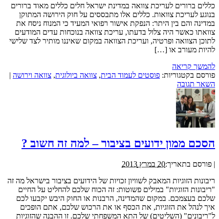
כללים ברורים לעריכת צוואה במדינת ישראל חלים כללים מאוד ברורים
בנוגע לעריכת צוואות. כללים אלו מתבססים על חוק הירושה המתוקן
במדינה והם בין היתר: הנפקת אישור רפואי המעיד כי המנוח ניסח את
צוואתו כאשר היה צלול בדעתו, עריכת צוואה בנוכחות עדים המודעים
לתוכן הצוואה ופרטיה, ועריכת הצוואה במקום שאיננו מותיר לצד שלישי
להיות מעורב או […]
להמשך קריאה
פורסם בקטגוריות:
פוסטים לעמוד הבית
,
צוואה ביולוגית
,
צוואה וירושה
|
השאר תגובה
הסכם ממון ידועים בציבור – למה זה חשוב ?
|
פורסם בתאריך:
20 במרץ 2013
ריבונות הזוגיות המאבק לשוויון זכויות של הידועים בציבור בישראל מה זה
"ריבונות הזוגיות" במילים פשוטות: זה הכוח שלכם להחליט על החיים
שלכם בעצמכם. במקום שהמדינה, הרבנות או החוק היבש יקבעו לכם
איך לנהל את הזוגיות, את הכסף או את הרכוש שלכם, אתם הופכים
ל"ריבונים" (השליטים) של התא המשפחתי שלכם. זו ההבנה שהזוגיות