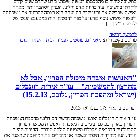
בתשובה לחזור בו מהסכמתו לעשות שימוש בזרע שתרם שנים קודם
לחזרתו בתשובה, עוד בהיות אדם חילוני. העניין הסתבך יותר, מאחר
ואישה שרכשה את זרעו ילדה בת ועתה היא רצתה להרחיב את משפחתה
ולעשות שימוש נוסף בזרעו על מנת להבטיח זהות במטענם הגנטי של
ילדיה. בג"צ […]
להמשך קריאה
פורסם בקטגוריות:
מאמרים
,
פוסטים לעמוד הבית
|
השאר תגובה
"האנושות איבדה מיכולת הפריון, אבל לא
מהרצון להמשכיות" – עו"ד אירית רוזנבלום
(ישראל ומהפכת הפריון, גלובס, 15.2.13)
|
פורסם בתאריך:
17 בפברואר 2013
עו"ד אירית רוזנבלום וארגון משפחה חדשה הם חלוצי מהפכת המשפחה
והפריון בארץ ובעולם, בימים בה מאבדת האנושות מכושר הפריון,
הטכנולוגיה הרפואית מקבלת משמעות הולכת וגוברת. החירות להיות
הורה, הנה מחירויות היסוד ובשמה אנו מובילים את המהפכה שתשנה את