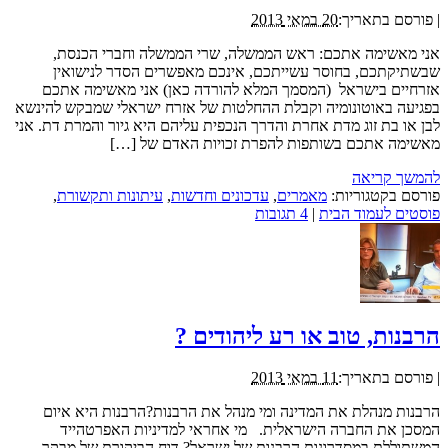
|
פורסם בתאריך:
20 במאי 2013
אני מאשימה אתכם: ראש הממשלה, שרי הממשלה וחברי הכנסת,
שבשתיקתכם, בחוסר עשייתכם, אינכם מאפשרים הסדר לנישואין
אזרחיים בישראל (המסמך המלא להורדה כאן) אני מאשימה אתכם
בפגיעה באוטונומיה וקבלת ההחלטות של אזרח ישראלי שמבקש להינשא
לבן או בת זוג מדת אחרת והדרך הנכפית עליהם היא גיור והמרת דת. אני
מאשימה אתכם בשותפות להפרת זכויות האדם של […]
להמשך קריאה
פורסם בקטגוריות:
מאמרים
,
עדכונים וחדשות
,
עיתונות ותקשורת
,
פוסטים לעמוד הבית
|
4 תגובות
הרבנות, טוב או רע ליהודים ?
|
פורסם בתאריך:
11 במאי 2013
הרבנות מנהלת את המדינה ומי מנהל את הרבנות?הרבנות היא איום
המסכן את החברה הישראלית. מי אחראי למדיניות האפרטהייד
המשתוללת במסדרונות הרבנות של ישראל? דוח הביקורת של מבקר