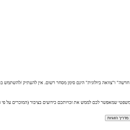
ה חדשה" ו"צוואה ביולוגית" הינם סימן מסחר רשום. אין להעתיק /להשתמש
טי שמאפשר לכם לממש את זכויותכם כידועים בציבור (המוכרים על פי חוק