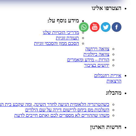
הצטרפו אלינו
מידע נוסף על:
מדריכי הזכויות שלנו
תעודת זוגיות
הסכם ממון והסכמי זוגיות
צוואה וירושה
צוואה ביולוגית
הורות – מידע ומאמרים
ידועים בציבור
אירית רוזנבלום
הרצאות
מהבלוג
כשהטרגדיה הלאומית הגיעה לחדר השינה, ומה שקבע בית ה
השלכות מס ביחס לרישום דירה על שם הילדים
משהו שההורים לא מספרים לכם ואתם חייבים לדעת
חדשות הארגון