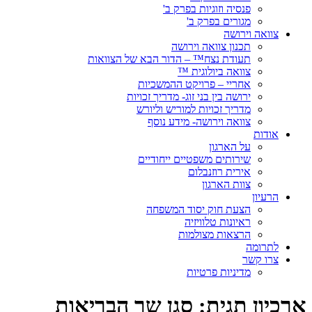
פנסיה וזוגיות בפרק ב'
מגורים בפרק ב'
צוואה וירושה
תכנון צוואה וירושה
תעודת נצח™ – הדור הבא של הצוואות
צוואה ביולוגית ™
אחריי – פרויקט ההמשכיות
ירושה בין בני זוג- מדריך זכויות
מדריך זכויות למוריש וליורש
צוואה וירושה- מידע נוסף
אודות
על הארגון
שירותים משפטיים ייחודיים
אירית רוזנבלום
צוות הארגון
הרעיון
הצעת חוק יסוד המשפחה
ראיונות טלוויזיה
הרצאות מצולמות
לתרומה
צרו קשר
מדיניות פרטיות
ארכיון תגית:
סגן שר הבריאות