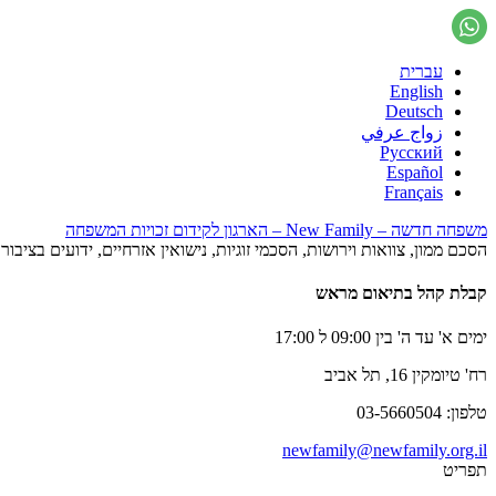
עברית
English
Deutsch
زواج عرفي
Русский
Español
Français
משפחה חדשה – New Family – הארגון לקידום זכויות המשפחה
הסכם ממון, צוואות וירושות, הסכמי זוגיות, נישואין אזרחיים, ידועים בציב
קבלת קהל בתיאום מראש
ימים א' עד ה' בין 09:00 ל 17:00
רח' טיומקין 16, תל אביב
טלפון: 03-5660504
newfamily@newfamily.org.il
תפריט