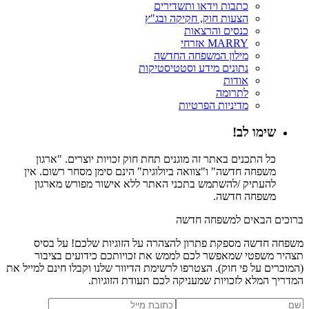
כתבות וידאו ותשדירים
הצעות חוק, חקיקה ובג"ץ
כנסים והרצאות
MARRY אזרחי
מילון המשפחה החדשה
נתונים מידע וסטטיסטיקות
אודות
לתרומה
מדיניות הפרטיות
שימו לב!
כל התכנים באתר זה מוגנים תחת חוק זכויות יוצרים. "ארגון
משפחה חדשה" ו"צוואה ביולוגית" הינם סימן מסחר רשום. אין
להעתיק /להשתמש בתכני האתר ללא אישור מפורש מארגון
משפחה חדשה.
ברוכים הבאים למשפחה חדשה
משפחה חדשה מספקת פתרון להצהרה על הזוגיות שלכם! על בסיס
תצהיר משפטי שמאפשר לכם לממש את זכויותכם כידועים בציבור
(המוכרים על פי חוק). הצטרפו לרשימת הדיוור שלנו וקבלו חינם למייל את
המדריך המלא לזכויות שמעניקה לכם תעודת הזוגיות.