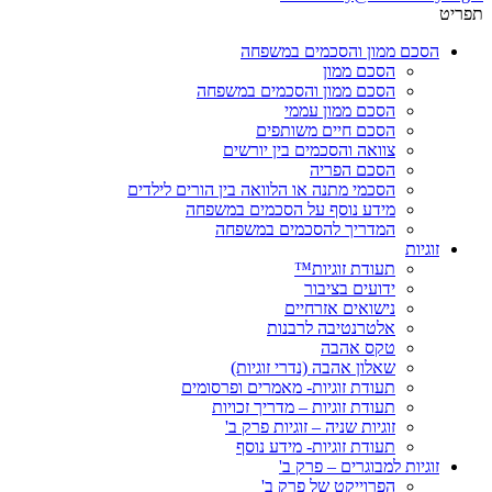
תפריט
הסכם ממון והסכמים במשפחה
הסכם ממון
הסכם ממון והסכמים במשפחה
הסכם ממון עממי
הסכם חיים משותפים
צוואה והסכמים בין יורשים
הסכם הפריה
הסכמי מתנה או הלוואה בין הורים לילדים
מידע נוסף על הסכמים במשפחה
המדריך להסכמים במשפחה
זוגיות
תעודת זוגיות™
ידועים בציבור
נישואים אזרחיים
אלטרנטיבה לרבנות
טקס אהבה
שאלון אהבה (נדרי זוגיות)
תעודת זוגיות- מאמרים ופרסומים
תעודת זוגיות – מדריך זכויות
זוגיות שניה – זוגיות פרק ב'
תעודת זוגיות- מידע נוסף
זוגיות למבוגרים – פרק ב'
הפרוייקט של פרק ב'