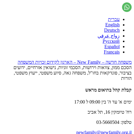
עברית
English
Deutsch
زواج عرفي
Русский
Español
Français
משפחה חדשה – New Family – הארגון לקידום זכויות המשפחה
הסכם ממון, צוואות וירושות, הסכמי זוגיות, נישואין אזרחיים, ידועים
בציבור, פונדקאות בחו"ל, משפחה גאה, סיוע משפטי, ייעוץ משפטי,
הורות
קבלת קהל בתיאום מראש
ימים א' עד ה' בין 09:00 ל 17:00
רח' טיומקין 16, תל אביב
טלפון: 03-5660504
newfamily@newfamily.org.il