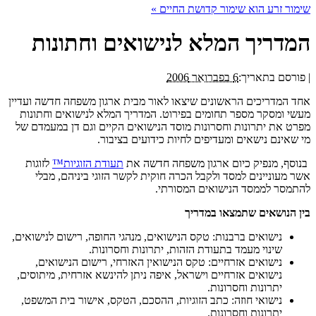
שימור זרע הוא שימור קדושת החיים
»
המדריך המלא לנישואים וחתונות
|
פורסם בתאריך:
6 בפברואר 2006
אחד המדריכים הראשונים שיצאו לאור מבית ארגון משפחה חדשה ועדיין
מעשי ומסקר מספר תחומים בפירוט. המדריך המלא לנישואים וחתונות
מפרט את יתרונות וחסרונות מוסד הנישואים הקיים וגם דן במעמדם של
מי שאינם נישאים ומעדיפים לחיות כידועים בציבור.
בנוסף, מנפיק כיום ארגון משפחה חדשה את
תעודת הזוגיות™
לזוגות
אשר מעוניינים למסד ולקבל הכרה חוקית לקשר הזוגי ביניהם, מבלי
להתמסר לממסד הנישואים המסורתי.
בין הנושאים שתמצאו במדריך
נישואים ברבנות: טקס הנישואים, מנהגי החופה, רישום לנישואים,
שינוי מעמד בתעודת הזהות, יתרונות וחסרונות.
נישואים אזרחיים: טקס הנישואין האזרחי, רישום הנישואים,
נישואים אזרחיים וישראל, איפה ניתן להינשא אזרחית, מיתוסים,
יתרונות וחסרונות.
נישואי חוזה: כתב הזוגיות, ההסכם, הטקס, אישור בית המשפט,
יתרונות וחסרונות.