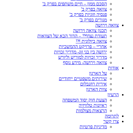
הסכם ממון – חיים משתפים בפרק ב'
צוואה בפרק ב'
פנסיה וזוגיות בפרק ב'
מגורים בפרק ב'
צוואה וירושה
תכנון צוואה וירושה
תעודת נצח™ – הדור הבא של הצוואות
צוואה ביולוגית ™
אחריי – פרויקט ההמשכיות
ירושה בין בני זוג- מדריך זכויות
מדריך זכויות למוריש וליורש
צוואה וירושה- מידע נוסף
אודות
על הארגון
שירותים משפטיים ייחודיים
אירית רוזנבלום
צוות הארגון
הרעיון
הצעת חוק יסוד המשפחה
ראיונות טלוויזיה
הרצאות מצולמות
לתרומה
צרו קשר
מדיניות פרטיות