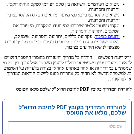
נישואים רפורמיים: השוואה בין טקס רפורמי לטקס אורתודוקסי,
יתרונות וחסרונות.
נישואים קונסרבטיביים: למי מיועד ומתאים הטקס הקונסרבטיבי,
יתרונות וחסרונות.
טקסי נישואין אלטרנטיביים: למי נועדו הטקסים, מי עורך את
הטקסים, יתרונות וחסרונות.
ידועים בציבור
: עקרונות כלליים, יתרונות וחסרונות. שימו לב,
באתר ישנו מידע עדכני יותר לידועים בציבור כמו גם מדריך זכויות
ספציפי לנושא הידועים בציבור.
**לידיעת הגולשים – הורדה כל מדריך והיעזרות בחומרי ההסבר הנלווים
לו אינם מהווים יעוץ משפטי או תחליף לייעוץ משפטי אצל עורך דין. כל מי
שמסתייע במדריך זה או אחר באתרנו אחראי בצורה בלעדית על השימוש
בו. למשפחה חדשה לא תהיה כל אחריות בנוגע ליישום הוראות המדריך
או לפרשנותו.
להורדת המדריך בקובץ PDF לתיבת הדוא"ל שלכם מלאו הטופס
להורדת המדריך בקובץ PDF לתיבת הדוא"ל
שלכם, מלאו את הטופס :