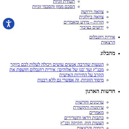
תעודת זוגיות
הסכם ממון והסכמי זוגיות
צוואה וירושה
צוואה ביולוגית
הורות – מידע ומאמרים
ידועים בציבור
אירית רוזנבלום
הרצאות
מהבלוג
הטעות שהרבה אנשים עושים ויכולה לעלות לכם ביוקר
מבג"ץ ועד 'בגן של אלוהים': אירית רוזנבלום חושפת את
הקרב על החירות האישית
מיסוד הזוגיות, זה אפשרי גם ללא רבנות
חדשות הארגון
עדכונים וחדשות
עיתונות ותקשורת
מאמרים
כתבות וידאו ותשדירים
הצעות חוק, חקיקה ובג"ץ
כנסים והרצאות