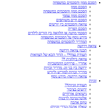
הסכם ממון והסכמים במשפחה
הסכם ממון
הסכם ממון והסכמים במשפחה
הסכם ממון עממי
הסכם חיים משותפים
צוואה והסכמים בין יורשים
הסכם הפריה
הסכמי מתנה או הלוואה בין הורים לילדים
מידע נוסף על הסכמים במשפחה
המדריך להסכמים במשפחה
צוואה וירושה
תכנון צוואה וירושה
תעודת נצח™ – הדור הבא של הצוואות
צוואה ביולוגית ™
אחריי – פרויקט ההמשכיות
ירושה בין בני זוג- מדריך זכויות
מדריך זכויות למוריש וליורש
צוואה וירושה- מידע נוסף
זוגיות
תעודת זוגיות™
ידועים בציבור
נישואים אזרחיים
אלטרנטיבה לרבנות
טקס אהבה
שאלון אהבה (נדרי זוגיות)