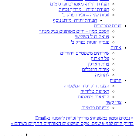
תעודת זוגיות- מאמרים ופרסומים
תעודת זוגיות – מדריך זכויות
זוגיות שניה – זוגיות פרק ב'
תעודת זוגיות- מידע נוסף
זוגיות למבוגרים
הסכם ממון – חיים משתפים בגיל מבוגר
צוואה בגיל השלישי
פנסיה וזוגיות בפרק ב'
אודות
שירותים משפטיים ייחודיים
על הארגון
צוות הארגון
אירית רוזנבלום
לתרומה
הרעיון
הצעת חוק יסוד המשפחה
ראיונות טלוויזיה
הרצאות מצולמות
צרו קשר
מדיניות פרטיות
«
נכסים וממון במשפחה: מדריך זכויות להזמנה ב-Email
בדיוק היום לפני 9 שנים: טקס הנישואים האזרחיים התקיים בשוהם
»