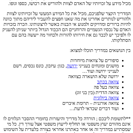
מכיל מידע על זכויותיו של האדם לצוות ולהוריש את רכושו, כספו וגופו.
המדריך הקצר שלפניכם, מכיל את כל המידע המעשי על זכויותינו לצוות
ולהוריש לנותרים אחרינו את מה שאנו חפצים להעביר לידיהם מתוך כוונה
להיות ברורים ומדויקים ולמנוע אי הבנות באשר לרצונותינו. הכרה בזכויות
האדם על נכסיו הגשמיים והרוחניים הם הכבוד הגדול ביותר שניתן להעניק
לו ולפיכך יש לכבד גם את חירותו להורות ולבחור מה ייעשה בהם עם
הסתלקותו.
בין הנושאים במדריך תוכלו למצוא:
סיפורים על צוואות מיוחדות
מושגים ומונחים בענייני
ירושה
, כגון: עיזבון, כונס נכסים, רשם
לענייני ירושה ועוד…
ירושה שלא הושארה כצוואה
צוואה בכתב
צוואה בעל פה
צוואה הדדית (בין בני זוג)
צוואה ביולוגית
צוואה אורגנית – תרומת איברים
ועוד דברים שכדאי לדעת…
**לתשומת ליבכם ; הורדה כל מדריך והיעזרות בחומרי ההסבר הנלווים לו
אינם מהווים יעוץ משפטי או תחליף לייעוץ משפטי אצל עורך דין. כל מי
שמסתייע במדריך זה או אחר באתרנו אחראי בצורה בלעדית על השימוש