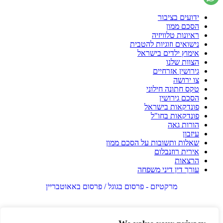
ידועים בציבור
הסכם ממון
ראיונות טלוויזיה
נישואים וזוגיות להטבית
אימוץ ילדים בישראל
הצוות שלנו
גירושין אזרחיים
צו ירושה
טקס חתונה חילוני
הסכם גירושין
פונדקאות בישראל
פונדקאות בחו"ל
הורות גאה
עיזבון
שאלות ותשובות על הסכם ממון
אירית רוזנבלום
הרצאות
עורך דין דיני משפחה
מרקטיזם - פרסום בגוגל / פרסום באאוטבריין