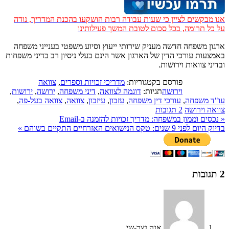
אנו מבקשים לציין כי שעות עבודה רבות הושקעו בהכנת המדריך, נודה
על כל תרומה, בכל סכום לטובת המשך פעילותינו
ארגון משפחה חדשה מעניק שירותי ייעוץ וסיוע משפטי בענייני משפחה
באמצעות עורכי הדין של הארגון אשר הינם בעלי ניסיון רב בדיני משפחות
ובדיני צוואות וירושות.
פורסם בקטגוריות:
מדריכי זכויות וספרים
,
צוואה
וירושה
תגיות:
דוגמה לצוואה
,
דיני משפחה
,
ירושה
,
ירושות
,
עו"ד משפחה
,
עורכי דין משפחה
,
עזבון
,
עיזבון
,
צוואה
,
צוואה בעל-פה
,
צוואה וירושה
2 תגובות
«
נכסים וממון במשפחה: מדריך זכויות להזמנה ב-Email
בדיוק היום לפני 9 שנים: טקס הנישואים האזרחיים התקיים בשוהם
»
2
תגובות
אנה נצר-שי