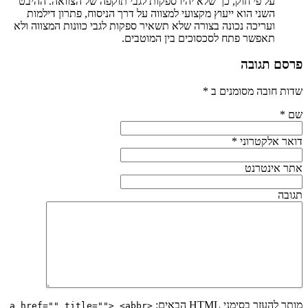
על פי חוק, כך שלא יהיו ספקות לגבי תוקפה של הצוואה. ההיבט
השני הוא ייעוץ מקצועי למצווה על דרך הניסוח, פתרון דילמות
ועריכה נכונה בצורה שלא תשאיר ספקות לגבי כוונות המצווה ולא
תאפשר פתח לסכסוכים בין המוטבים.
פרסם תגובה
שדות חובה מסומנים ב
*
שם
*
דואר אלקטרוני
*
אתר אינטרנט
תגובה
מותר להעזר בסימני
HTML
הבאים:
<a href="" title=""> <abbr