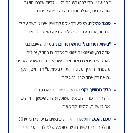
דבר ועניין. כדי להתגרש בחו"ל יש להיות אזרח ותושב
אותה מדינה, או להתגורר בה חצי שנה לפחות.
סכנה פלילית:
מי שעורך טקס קידושין ואינו מורשה על ידי
הרבנות, עובר עבירה פלילית שדינה מאסר שנתיים.
"נישואי תערובת" וגירושי תערובת:
בני זוג שאינם בני
אותה דת, שנישאו בנישואים אזרחיים בחו"ל, יכולים
להתגרש בגירושים אזרחיים בישראל בבית משפט לענייני
משפחה. ההליך מכונה "התרת נישואים" אזרחיים, ותקף
גם אם רק אחד מבני הזוג יהודי.
הליך ממושך ויקר:
מרגע הרישום כנשואים, הליך
ה"שחרור" מהרישום אינו פשוט, ועשוי להימשך חודשים
ואפילו שנים, ולהיות יקר מאוד.
סכנת הממזרות:
אחרי הגירושים נשים צריכות להמתין 90
יום לפני בניית קשר חדש, ומומלץ שלא להיכנס להיריון