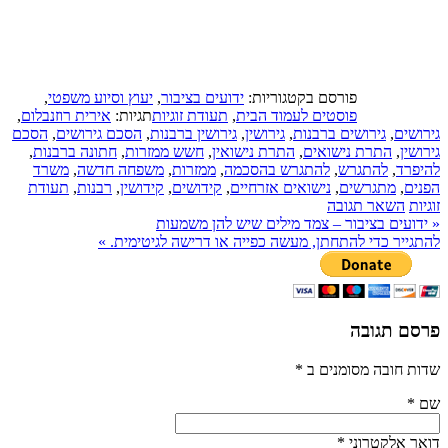
פורסם בקטגוריות:
ידועים בציבור
,
יעוץ וסיוע משפטי
,
פוסטים לעמוד הבית
,
תעודת זוגיות
תגיות:
אירית רוזנבלום
,
גירושים
,
גירושים ברבנות
,
גירושין
,
גירושין ברבנות
,
הסכם גירושים
,
הסכם
גירושין
,
התרת נישואים
,
התרת נישואין
,
חשש ממזרות
,
חתונה ברבנות
,
להיפרד
,
להתגרש
,
להתגרש בהסכמה
,
ממזרות
,
משפחה חדשה
,
משרד
הפנים
,
מתגרשים
,
נישואים אזרחיים
,
קידושים
,
קידושין
,
רבנות
,
תעודת
זוגיות
השאר תגובה
«
ידועים בציבור – צמד מילים שיש להן משמעות
להתגייר כדי להתחתן, מעשה כפייה או דרישה לגיטימית.
»
פרסם תגובה
שדות חובה מסומנים ב
*
שם
*
דואר אלקטרוני
*