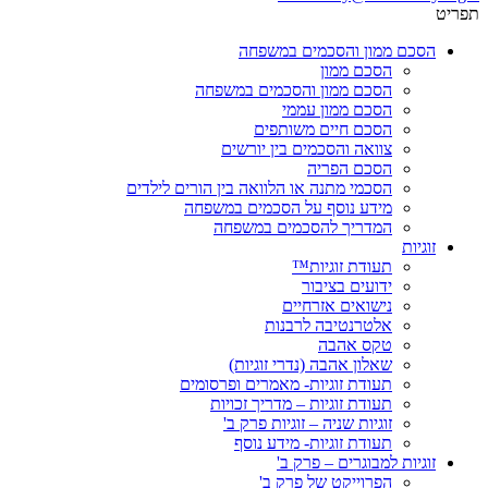
תפריט
הסכם ממון והסכמים במשפחה
הסכם ממון
הסכם ממון והסכמים במשפחה
הסכם ממון עממי
הסכם חיים משותפים
צוואה והסכמים בין יורשים
הסכם הפריה
הסכמי מתנה או הלוואה בין הורים לילדים
מידע נוסף על הסכמים במשפחה
המדריך להסכמים במשפחה
זוגיות
תעודת זוגיות™
ידועים בציבור
נישואים אזרחיים
אלטרנטיבה לרבנות
טקס אהבה
שאלון אהבה (נדרי זוגיות)
תעודת זוגיות- מאמרים ופרסומים
תעודת זוגיות – מדריך זכויות
זוגיות שניה – זוגיות פרק ב'
תעודת זוגיות- מידע נוסף
זוגיות למבוגרים – פרק ב'
הפרוייקט של פרק ב'