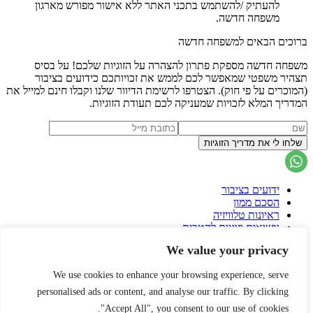
להעתיק /להשתמש בתכני האתר ללא אישור מפורש מארגון
משפחה חדשה.
ברוכים הבאים למשפחה חדשה
משפחה חדשה מספקת פתרון להצהרה על הזוגיות שלכם! על בסיס
תצהיר משפטי שמאפשר לכם לממש את זכויותכם כידועים בציבור
(המוכרים על פי חוק). הצטרפו לרשימת הדיוור שלנו וקבלו חינם למייל את
המדריך המלא לזכויות שמעניקה לכם תעודת הזוגיות.
ידועים בציבור
הסכם ממון
ראיונות טלוויזיה
נישואים וזוגיות להטבית
אימוץ ילדים בישראל
We value your privacy
הצוות שלנו
גירושין אזרחיים
We use cookies to enhance your browsing experience, serve
צו ירושה
טקס חתונה חילוני
personalised ads or content, and analyse our traffic. By clicking
הסכם גירושין
"Accept All", you consent to our use of cookies.