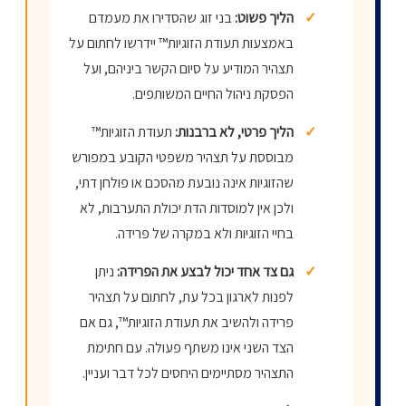
✓
הליך פשוט:
בני זוג שהסדירו את מעמדם
באמצעות תעודת הזוגיות™ יידרשו לחתום על
תצהיר המודיע על סיום הקשר ביניהם, ועל
הפסקת ניהול החיים המשותפים.
✓
הליך פרטי, לא ברבנות:
תעודת הזוגיות™
מבוססת על תצהיר משפטי הקובע במפורש
שהזוגיות אינה נובעת מהסכם או פולחן דתי,
ולכן אין למוסדות הדת יכולת התערבות, לא
בחיי הזוגיות ולא במקרה של פרידה.
✓
גם צד אחד יכול לבצע את הפרידה:
ניתן
לפנות לארגון בכל עת, לחתום על תצהיר
פרידה ולהשיב את תעודת הזוגיות™, גם אם
הצד השני אינו משתף פעולה. עם חתימת
התצהיר מסתיימים היחסים לכל דבר ועניין.