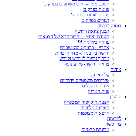
הסכם ממון – חיים משתפים בפרק ב'
צוואה בפרק ב'
פנסיה וזוגיות בפרק ב'
מגורים בפרק ב'
צוואה וירושה
תכנון צוואה וירושה
תעודת נצח™ – הדור הבא של הצוואות
צוואה ביולוגית ™
אחריי – פרויקט ההמשכיות
ירושה בין בני זוג- מדריך זכויות
מדריך זכויות למוריש וליורש
צוואה וירושה- מידע נוסף
אודות
על הארגון
שירותים משפטיים ייחודיים
אירית רוזנבלום
צוות הארגון
הרעיון
הצעת חוק יסוד המשפחה
ראיונות טלוויזיה
הרצאות מצולמות
לתרומה
צרו קשר
מדיניות פרטיות