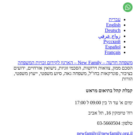
עברית
English
Deutsch
زواج عرفي
Русский
Español
Français
משפחה חדשה – New Family – הארגון לקידום זכויות המשפחה
הסכם ממון, צוואות וירושות, הסכמי זוגיות, נישואין אזרחיים, ידועים
בציבור, פונדקאות בחו"ל, משפחה גאה, סיוע משפטי, ייעוץ משפטי,
הורות
קבלת קהל בתיאום מראש
ימים א' עד ה' בין 09:00 ל 17:00
רח' טיומקין 16, תל אביב
טלפון: 03-5660504
newfamily@newfamily.org.il