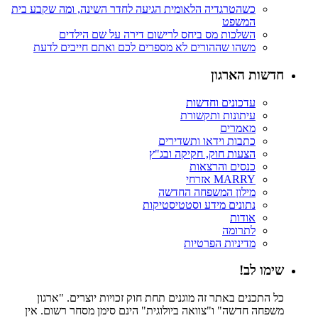
כשהטרגדיה הלאומית הגיעה לחדר השינה, ומה שקבע בית
המשפט
השלכות מס ביחס לרישום דירה על שם הילדים
משהו שההורים לא מספרים לכם ואתם חייבים לדעת
חדשות הארגון
עדכונים וחדשות
עיתונות ותקשורת
מאמרים
כתבות וידאו ותשדירים
הצעות חוק, חקיקה ובג"ץ
כנסים והרצאות
MARRY אזרחי
מילון המשפחה החדשה
נתונים מידע וסטטיסטיקות
אודות
לתרומה
מדיניות הפרטיות
שימו לב!
כל התכנים באתר זה מוגנים תחת חוק זכויות יוצרים. "ארגון
משפחה חדשה" ו"צוואה ביולוגית" הינם סימן מסחר רשום. אין