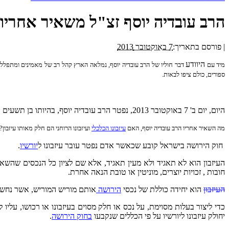
הרב עובדיה יוסף זצ"ל משאיר אחריו ע
|
פורסם בתאריך:
7 באוקטובר 2013
היוודע
מיד
עם
דבר חוליו של הרב עובדיה יוסף,
נמלאה
הארץ קהל רב של מאמינים ומתפללים, א
ספורים, כולם ציפו לבאות.
היום, יום ב' 7 באוקטובר 2013, נפטר הרב עובדיה יוסף, בהיותו בן תשעים והותיר אחריו חלל גדול. תהא המחלוקת בדבר אישיותו, דעותיו והשקפותיו אשר תהא, אין חולק ביחס להשפעתו וכוחו הרוחני והמנהיגותי.
מה השאיר אחריו הרב עובדיה יוסף, האם
עיזבונו הכלכלי
ועיזבונו הרוחני הם חלק מאותו עיזבון?
חוק הירושה בישראל קובע שכאשר אדם נפטר עובר עיזבונו ל
יורשיו
.
העיזבון הוא לא תאגיד ולא מעין תאגיד, אלא שם לציון כל הנכסים שהשאיר 
חובות , זכויות יוצרים, מוניטין או טובת הנאה אחרת.
העיזבון
הוא יחידה כוללת של נכסי
הירושה
אותם מוריש המוריש, אשר נחשבי
כדי ליצור בעלות מסוימת, על נכס או חלק מסוים בעיזבונו או רכושו, עליו 
יחולק עיזבונו ליורשיו על פי הכללים שנקבעו
בחוק הירושה
.