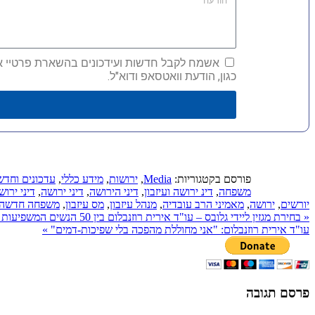
אשמח לקבל חדשות ועידכונים בהשארת פרטיי אני 
כגון, הודעת וואטסאפ ודוא"ל.
פורסם בקטגוריות:
Media
,
ירושות
,
מידע כללי
,
עדכונים וחדש
משפחה
,
דינ ירושה ועיזבון
,
דיני הירושה
,
דיני ירושה
,
דיני ירוש
יורשים
,
ירושה
,
מאמיני הרב עובדיה
,
מנהל עיזבון
,
מס עיזבון
,
משפחה חדשה
«
בחירת מגזין ליידי גלובס – עו"ד אירית רוזנבלום בין 50 הנשים המשפיעות בישראל 2013
עו"ד אירית רוזנבלום: "אני מחוללת מהפכה בלי שפיכות-דמים"
»
פרסם תגובה