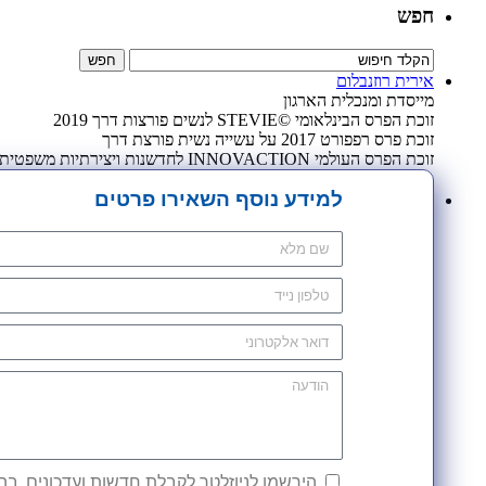
חפש
אירית רוזנבלום
מייסדת ומנכלית הארגון
זוכת הפרס הבינלאומי ©STEVIE לנשים פורצות דרך 2019
זוכת פרס רפפורט 2017 על עשייה נשית פורצת דרך
זוכת הפרס העולמי INNOVACTION לחדשנות ויצירתיות משפטית 2009
למידע נוסף השאירו פרטים
הירשמו לניוזלטר לקבלת חדשות ועדכונים. בהש