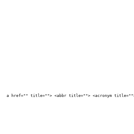
<a href="" title=""> <abbr title=""> <acronym title="