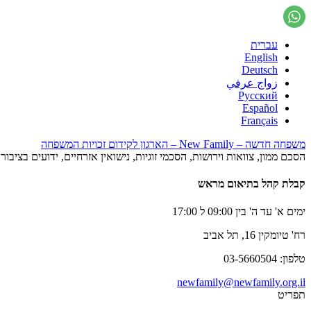
עברית
English
Deutsch
زواج عرفي
Русский
Español
Français
משפחה חדשה – New Family – הארגון לקידום זכויות המשפחה
הסכם ממון, צוואות וירושות, הסכמי זוגיות, נישואין אזרחיים, ידועים בציב
קבלת קהל בתיאום מראש
ימים א' עד ה' בין 09:00 ל 17:00
רח' טיומקין 16, תל אביב
טלפון: 03-5660504
newfamily@newfamily.org.il
תפריט