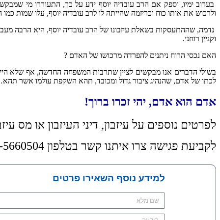
בערוב ימיו, וספק אם הרב עובדיה יוסף ידע על כך, התעוררו מי שמבקשי
ולרכוש את אותו כוח וכריזמה שהייתה לו לרב עובדיה יוסף, עלו שמות כמו 
נדמה, שההתעסקות בשאלת עיזבונו של הרב עובדיה יוסף, היא הרבה מעבר ל
וקניין רוחני.
האם נכסי הרוח ניתנים להפרדה מרכושו של האדם ?
בשולי הדברים אנו מבקשים לציין שתרבות המשפחה החדשה, אף שלא היית
לכתו של אדם, שהנהיג ציבור גדול ומכובד, תהא השקפת עולמו אשר תהא
אדם הוא אדם, יהי זכרו ברוך!
לפרטים נוספים על עיזבון, דיני העיזבון או מס עיז
לקביעת פגישה צרו איתנו קשר בטלפון 03-5660504 (א'-ה' 09:00-18:00) או מלאו את הטופס ונחזור אליכם בהקדם:
למידע נוסף השאירו פרטים