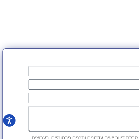
לת דיוור ישיר, עדכונים ותכנים פרסומיים, בערוצים