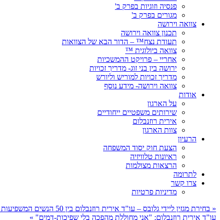
פנסיה וזוגיות בפרק ב'
מגורים בפרק ב'
צוואה וירושה
תכנון צוואה וירושה
תעודת נצח™ – הדור הבא של הצוואות
צוואה ביולוגית ™
אחריי – פרויקט ההמשכיות
ירושה בין בני זוג- מדריך זכויות
מדריך זכויות למוריש וליורש
צוואה וירושה- מידע נוסף
אודות
על הארגון
שירותים משפטיים ייחודיים
אירית רוזנבלום
צוות הארגון
הרעיון
הצעת חוק יסוד המשפחה
ראיונות טלוויזיה
הרצאות מצולמות
לתרומה
צרו קשר
מדיניות פרטיות
«
בחירת מגזין ליידי גלובס – עו"ד אירית רוזנבלום בין 50 הנשים המשפיעות בישראל 2013
עו"ד אירית רוזנבלום: "אני מחוללת מהפכה בלי שפיכות-דמים"
»