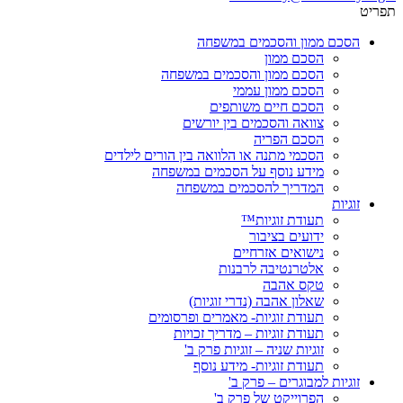
תפריט
הסכם ממון והסכמים במשפחה
הסכם ממון
הסכם ממון והסכמים במשפחה
הסכם ממון עממי
הסכם חיים משותפים
צוואה והסכמים בין יורשים
הסכם הפריה
הסכמי מתנה או הלוואה בין הורים לילדים
מידע נוסף על הסכמים במשפחה
המדריך להסכמים במשפחה
זוגיות
תעודת זוגיות™
ידועים בציבור
נישואים אזרחיים
אלטרנטיבה לרבנות
טקס אהבה
שאלון אהבה (נדרי זוגיות)
תעודת זוגיות- מאמרים ופרסומים
תעודת זוגיות – מדריך זכויות
זוגיות שניה – זוגיות פרק ב'
תעודת זוגיות- מידע נוסף
זוגיות למבוגרים – פרק ב'
הפרוייקט של פרק ב'