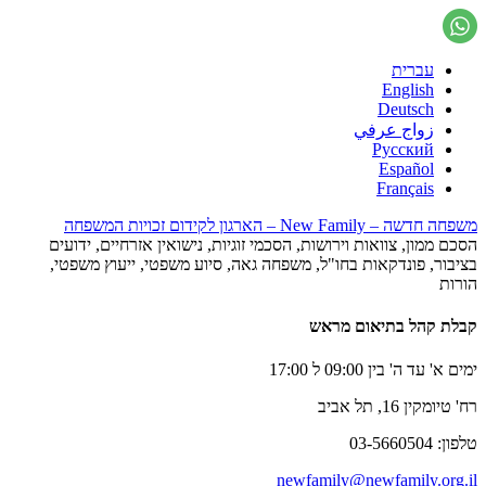
עברית
English
Deutsch
زواج عرفي
Русский
Español
Français
משפחה חדשה – New Family – הארגון לקידום זכויות המשפחה
הסכם ממון, צוואות וירושות, הסכמי זוגיות, נישואין אזרחיים, ידועים
בציבור, פונדקאות בחו"ל, משפחה גאה, סיוע משפטי, ייעוץ משפטי,
הורות
קבלת קהל בתיאום מראש
ימים א' עד ה' בין 09:00 ל 17:00
רח' טיומקין 16, תל אביב
טלפון: 03-5660504
newfamily@newfamily.org.il