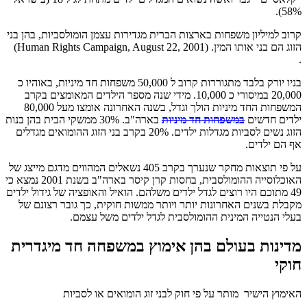
58%).
קרוב למיליון משפחות בארצות הברית מגדירות עצמן הומולסביות, בהן בני
הזוג הם בני אותו המין. (Human Rights Campaign, August 22, 2001)
.
בניו יורק בלבד מתגוררות קרוב ל 50,000 משפחות חד מיניות, באוהיו כ
20,000 במיסורי כ 10,000. מידי שנה מספר הילדים המאומצים בקרב
המשפחות החד מיניות הולך וגדל, בשנה האחרונה אומצו מעל 80,000
ילדים חדשים
במשפחות חד מיניות
בארה"ב. 30% ממשקי הבית בהן בנות
הזוג נשים לסביות מגדלות ילדים. 20% בקרב בני הזוג ההומואים מגדלים
אף הם ילדים.
על פי תוצאות מחקר שנערך בקרב 405 נשאלים המהווים מדגם מייצג של
האוכלוסייה ההומולסבית, בחסות קרן קיסר בארה"ב בשנת 2001 נמצא כי
49 מתוכם היו רוצים לגדל ילדים משלהם. הואיל והאופציה של גידול ילדים
מקבלת בשנים האחרונות יותר ויותר ממשות חוקית, כך גובר רצונם של
בעלי הנטייה המינית ההומולסבית לגדל ילדים משל עצמם.
מדינות בעולם בהן אימוץ במשפחה חד מיגדרית
חוקי
האימוץ הישיר מותר על פי חוק לבני זוג הומואים או לסביות