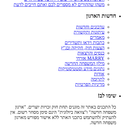
משהו שההורים לא מספרים לכם ואתם חייבים לדעת
חדשות הארגון
עדכונים וחדשות
עיתונות ותקשורת
מאמרים
כתבות וידאו ותשדירים
הצעות חוק, חקיקה ובג"ץ
כנסים והרצאות
MARRY אזרחי
מילון המשפחה החדשה
נתונים מידע וסטטיסטיקות
אודות
לתרומה
מדיניות הפרטיות
שימו לב!
כל התכנים באתר זה מוגנים תחת חוק זכויות יוצרים. "ארגון
משפחה חדשה" ו"צוואה ביולוגית" הינם סימן מסחר רשום. אין
להעתיק /להשתמש בתכני האתר ללא אישור מפורש מארגון
משפחה חדשה.