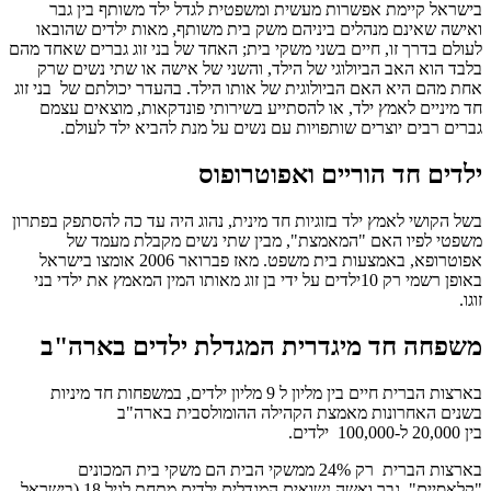
בישראל קיימת אפשרות מעשית ומשפטית לגדל ילד משותף בין גבר
ואישה שאינם מנהלים ביניהם משק בית משותף, מאות ילדים שהובאו
לעולם בדרך זו, חיים בשני משקי בית; האחד של בני זוג גברים שאחד מהם
בלבד הוא האב הביולוגי של הילד, והשני של אישה או שתי נשים שרק
אחת מהם היא האם הביולוגית של אותו הילד. בהעדר יכולתם של בני זוג
חד מיניים לאמץ ילד, או להסתייע בשירותי פונדקאות, מוצאים עצמם
גברים רבים יוצרים שותפויות עם נשים על מנת להביא ילד לעולם.
ילדים חד הוריים ואפוטרופוס
בשל הקושי לאמץ ילד בזוגיות חד מינית, נהוג היה עד כה להסתפק בפתרון
משפטי לפיו האם "המאמצת", מבין שתי נשים מקבלת מעמד של
אפוטרופא, באמצעות בית משפט. מאז פברואר 2006 אומצו בישראל
באופן רשמי רק 10ילדים על ידי בן זוג מאותו המין המאמץ את ילדי בני
זוגו.
משפחה חד מיגדרית המגדלת ילדים בארה"ב
בארצות הברית חיים בין מליון ל 9 מליון ילדים, במשפחות חד מיניות
בשנים האחרונות מאמצת הקהילה ההומולסבית בארה"ב
בין 20,000 ל-100,000 ילדים.
בארצות הברית רק 24% ממשקי הבית הם משקי בית המכונים
"קלאסיים" גבר ואשה נשואים המגדלים ילדים מתחת לגיל 18 (בישראל