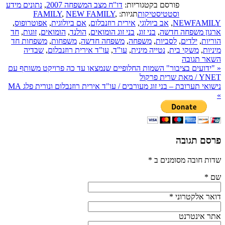
פורסם בקטגוריות:
דו"ח מצב המשפחה 2007
,
נתונים מידע
וסטטיסטיקות
תגיות:
,
NEW FAMILY
,
FAMILY
NEWFAMILY
,
אב ביולוגי
,
אירית רוזנבלום
,
אם ביולוגית
,
אפוטרופוס
,
ארגון משפחה חדשה
,
בני זוג
,
בני זוג הומואים
,
הולנד
,
הומואים
,
זוגות
,
חד
הוריות
,
ילדים
,
לסביות
,
משפחה
,
משפחה חדשה
,
משפחות
,
משפחות חד
מיניות
,
משקי בית
,
נטייה מינית
,
עו"ד
,
עו"ד אירית רוזנבלום
,
שבדיה
השאר תגובה
«
"ידועים בציבור" השמות החלופיים שנמצאו עד כה פרויקט משותף עם
YNET / מאת שרית פרקול
נישואי תערובת – בני זוג מעורבים / עו"ד אירית רוזנבלום ונורית פלג MA
»
פרסם תגובה
שדות חובה מסומנים ב
*
שם
*
דואר אלקטרוני
*
אתר אינטרנט