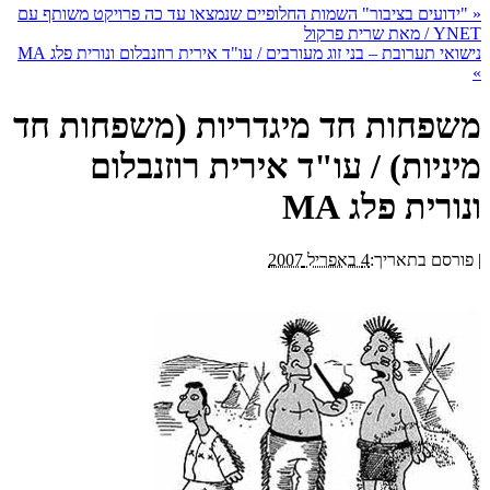
«
"ידועים בציבור" השמות החלופיים שנמצאו עד כה פרויקט משותף עם
YNET / מאת שרית פרקול
נישואי תערובת – בני זוג מעורבים / עו"ד אירית רוזנבלום ונורית פלג MA
»
משפחות חד מיגדריות (משפחות חד
מיניות) / עו"ד אירית רוזנבלום
ונורית פלג MA
|
פורסם בתאריך:
4 באפריל 2007