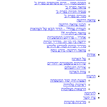
הסכם ממון – חיים משתפים בפרק ב'
צוואה בפרק ב'
פנסיה וזוגיות בפרק ב'
מגורים בפרק ב'
צוואה וירושה
תכנון צוואה וירושה
תעודת נצח™ – הדור הבא של הצוואות
צוואה ביולוגית ™
אחריי – פרויקט ההמשכיות
ירושה בין בני זוג- מדריך זכויות
מדריך זכויות למוריש וליורש
צוואה וירושה- מידע נוסף
אודות
על הארגון
שירותים משפטיים ייחודיים
אירית רוזנבלום
צוות הארגון
הרעיון
הצעת חוק יסוד המשפחה
ראיונות טלוויזיה
הרצאות מצולמות
לתרומה
צרו קשר
מדיניות פרטיות