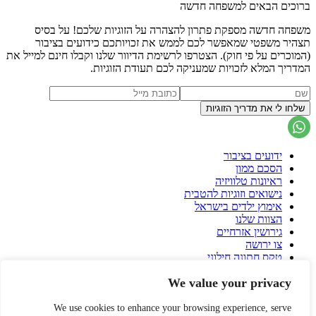
ברוכים הבאים למשפחה חדשה
משפחה חדשה מספקת פתרון להצהרה על הזוגיות שלכם! על בסיס
תצהיר משפטי שמאפשר לכם לממש את זכויותכם כידועים בציבור
(המוכרים על פי חוק). הצטרפו לרשימת הדיוור שלנו וקבלו חינם למייל את
המדריך המלא לזכויות שמעניקה לכם תעודת הזוגיות.
ידועים בציבור
הסכם ממון
ראיונות טלוויזיה
נישואים וזוגיות להטבית
אימוץ ילדים בישראל
הצוות שלנו
גירושין אזרחיים
צו ירושה
טקס חתונה חילוני
הסכם גירושין
We value your privacy
פונדקאות בישראל
פונדקאות בחו"ל
הורות גאה
We use cookies to enhance your browsing experience, serve