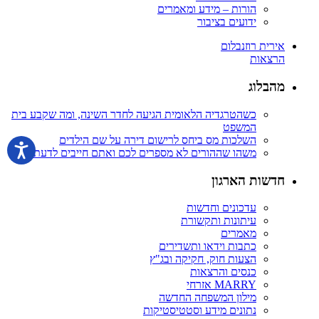
הורות – מידע ומאמרים
ידועים בציבור
אירית רוזנבלום
הרצאות
מהבלוג
כשהטרגדיה הלאומית הגיעה לחדר השינה, ומה שקבע בית
המשפט
השלכות מס ביחס לרישום דירה על שם הילדים
משהו שההורים לא מספרים לכם ואתם חייבים לדעת
חדשות הארגון
עדכונים וחדשות
עיתונות ותקשורת
מאמרים
כתבות וידאו ותשדירים
הצעות חוק, חקיקה ובג"ץ
כנסים והרצאות
MARRY אזרחי
מילון המשפחה החדשה
נתונים מידע וסטטיסטיקות