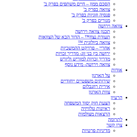
הסכם ממון – חיים משתפים בפרק ב'
צוואה בפרק ב'
פנסיה וזוגיות בפרק ב'
מגורים בפרק ב'
צוואה וירושה
תכנון צוואה וירושה
תעודת נצח™ – הדור הבא של הצוואות
צוואה ביולוגית ™
אחריי – פרויקט ההמשכיות
ירושה בין בני זוג- מדריך זכויות
מדריך זכויות למוריש וליורש
צוואה וירושה- מידע נוסף
אודות
על הארגון
שירותים משפטיים ייחודיים
אירית רוזנבלום
צוות הארגון
הרעיון
הצעת חוק יסוד המשפחה
ראיונות טלוויזיה
הרצאות מצולמות
לתרומה
צרו קשר
מדיניות פרטיות