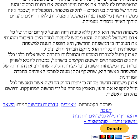
המאפשרים לנו לשפר את איכות חיינו ולממש את רצונם הבסיסי והעז
ביותר של מרבית בני האדם – להקים משפחה. הטכנולוגיה (שכבר אינה
ממש חדישה) מיושמת בצורה מושכלת ומבוקרת, לאחר דיונים סוערים
ומתוך ראייה מוסרית מעמיקה.
משפחה חדשה הוא ארגון ללא כוונות רווח הפועל לקידום זכותו של כל
אדם בישראל למשפחה. והוא מבקש להעלות לסדר היום הציבורי וההגותי
את העובדה כי המשפחה החדשה, היא תוספת רעננה למשפחה
המסורתית והכל יחד הוא מרקם חברתי חדש ונוסף.
הארגון פועל להגברת המודעות והסובלנות בחברה הישראלית כלפי כלל
התאים המשפחתיים השונים הקיימים בישראל, במטרה להביא לשוויון
זכויות בין המשפחות השונות, וכן ליצירת חקיקה שתרחיב את הגדרתה של
המשפחה באשר היא, שתשקף ותתן מענה לצורכי האזרחים בחברה
המודרנית.
ארגון משפחה חדשה מקווה כי יוזמת החוק החדשה אשר תאפשר לכל
חייל להקפיא את זרעו, תאומץ במהרה על ידי הרשות המחוקקת, ותיושם
בהקדם האפשרי.
פורסם בקטגוריות:
מאמרים
,
עדכונים וחדשות
תגיות:
השאר
תגובה
«
המדריך המלא לנישואים וחתונות
"נישואי נוהג" – קוהביטציה
»