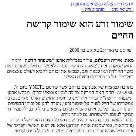
«
המדריך המלא לנישואים וחתונות
"נישואי נוהג" – קוהביטציה
»
שימור זרע הוא שימור קדושת
החיים
|
פורסם בתאריך:
2 באוקטובר 2006
מאת: אירית רוזנבלום, עו"ד מנכ"לית ארגון "משפחה חדשה"
יוזמת
החוק שמקדם ארגון 'משפחה חדשה' נועדה לאפשר לחיילים שאיבדו את
כושר ההולדה ו/או לבנות זוגם, לממש את זכותם להביא לעולם צאצאים
ביולוגיים, על פי בחירתם ורצונם האישי.
בתגובה למאמרו של אבינועם בן זאב אשר פורסם בYNET ביום ה',
7.9.2006, תחת האם המדינה צריכה לממן צאצאי זיכרון? מבקש ארגון
"משפחה חדשה" להבהיר ולהדגיש כי יוזמת החוק שהארגון מקדם, בדבר
אפשרותו של חייל לצוות על שימור זרעו, נועדה להגן על זכותו הבסיסית
ורצונו הטבעי של כל אדם להביא לעולם צאצאים ביולוגיים, ולהעמיד דור
המשך לעצמו ולמשפחתו, גם לאחר מותו.
בניגוד לאמור בכתבה, החוק אינו שם דגש על רצונות הוריו של חייל זה,
(פונדקאות, כפי שמכנה אותה הכותב) אלא על רצונו האישי והפרטי של
אותו חייל שהוא אדם בוגר, בעל יכולת מחשבה ושיקול דעת עצמאי.