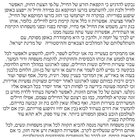
נבקש להדגיש כי הקפאת הזרע של החייל, על-פי הצעת החוק, תאפשר
לחייל ולבת זוגו, להשתמש בזרעו המוקפא גם במידה וחייל זה ייפצע באופן
שיפגע בפוריותו. במקרה זה ישתמשו בני הזוג בזרעו המוקפא של החייל,
לאחר פציעתו. אפשרות זו כלל אינה קיימת כיום לחיילים. כלומר, אותו
בנק זרע, משמש את החייל אף בחייו, ופותח בפניו ובפני משפחתו הקיימת
או העתידית, אפשרות שעד עתה נמנעה ממנו .
יש לברך על יוזמה זו, ולהבין כי היא מתמודדת באופן מפוקח, עם
השתלשלותם של המהלכים הצבאיים וההיסטוריה של מדינת ישראל.
אנו מתמקדים בעשייה בה אנו יכולים לשפר, ליזום, להשפיע ולאפשר לכל
אדם לממש את זכותו הבסיסית והחוקתית, להקמת משפחה ודור המשך.
עבור עשרות חיילים ונשות החיילים, שפנו לארגוננו במהלך חודש הלחימה,
בבקשה כי נסייע להם לשמר את זרעם או זרעו של בן-זוגן, הלוחם בלבנון
בעזה או באיו"ש, אין המדובר בעניין טפל. רונית, מיכל, אסף ועופר ועוד
רבים ורבות כמותם שפנו לארגוננו לאחר ייסורים ומצוקות נפשיות אדירות,
זכו לנחמה פעוטה בידיעה כי לפחות דבר אחד יוסדר בכל הכאוס אליו
נקלעו. רצונם של כל אותם הזוגות, לאפשר לאישה בעתיד ללדת מזרע בן
זוגה שנקרא למלחמה, כמו גם רצונם של החיילים עצמם, אפילו חיילים
המשרתים בשירות חובה, ואף כאלה שאין להם בת זוג קבועה בחייהם,
להמשיך את דורם בעתיד לבוא (בין אם יחיו ותיפגע פוריותם, ובין אם ילכו
לעולמם) הובע באופן המפורש ביותר. אין עוד ספק, ולא תהא עוד
מחלוקת בעניין.
ארגון משפחה חדשה מנסה להביא תקווה לכל אותן משפחות ונשים, לכל
אותם חיילים שנשלחים לקרב. אפשרות הקפאת זרע אינה חזון, כי אם
מציאות קיימת. יש לברך על השיפורים והחידושים הטכנולוגיים