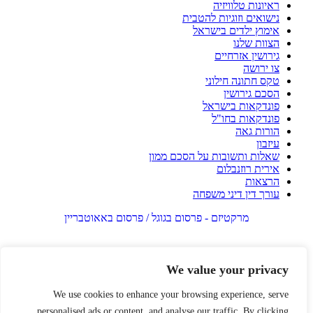
ראיונות טלוויזיה
נישואים וזוגיות להטבית
אימוץ ילדים בישראל
הצוות שלנו
גירושין אזרחיים
צו ירושה
טקס חתונה חילוני
הסכם גירושין
פונדקאות בישראל
פונדקאות בחו"ל
הורות גאה
עיזבון
שאלות ותשובות על הסכם ממון
אירית רוזנבלום
הרצאות
עורך דין דיני משפחה
מרקטיזם - פרסום בגוגל / פרסום באאוטבריין
We value your privacy
We use cookies to enhance your browsing experience, serve
personalised ads or content, and analyse our traffic. By clicking