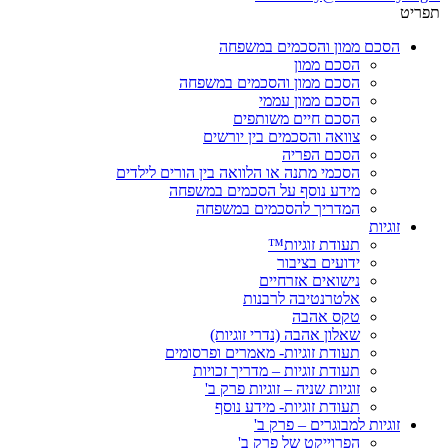
תפריט
הסכם ממון והסכמים במשפחה
הסכם ממון
הסכם ממון והסכמים במשפחה
הסכם ממון עממי
הסכם חיים משותפים
צוואה והסכמים בין יורשים
הסכם הפריה
הסכמי מתנה או הלוואה בין הורים לילדים
מידע נוסף על הסכמים במשפחה
המדריך להסכמים במשפחה
זוגיות
תעודת זוגיות™
ידועים בציבור
נישואים אזרחיים
אלטרנטיבה לרבנות
טקס אהבה
שאלון אהבה (נדרי זוגיות)
תעודת זוגיות- מאמרים ופרסומים
תעודת זוגיות – מדריך זכויות
זוגיות שניה – זוגיות פרק ב'
תעודת זוגיות- מידע נוסף
זוגיות למבוגרים – פרק ב'
הפרוייקט של פרק ב'