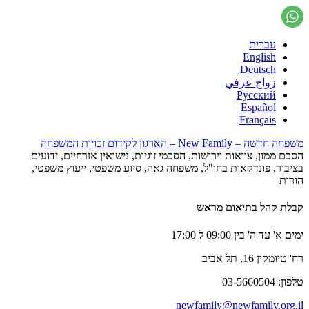
עברית
English
Deutsch
زواج عرفي
Русский
Español
Français
משפחה חדשה – New Family – הארגון לקידום זכויות המשפחה
הסכם ממון, צוואות וירושות, הסכמי זוגיות, נישואין אזרחיים, ידועים
בציבור, פונדקאות בחו"ל, משפחה גאה, סיוע משפטי, ייעוץ משפטי,
הורות
קבלת קהל בתיאום מראש
ימים א' עד ה' בין 09:00 ל 17:00
רח' טיומקין 16, תל אביב
טלפון: 03-5660504
newfamily@newfamily.org.il