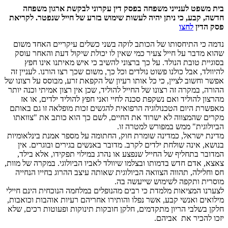
בית משפט לענייני משפחה בפסק דין עקרוני לבקשת ארגון משפחה
חדשה, קבע, כי ניתן יהיה לעשות שימוש בזרע של חייל שנפטר. לקריאת
פסק הדין
לחצו
נדמה כי התיחסותו של הכותב לוקה בשני כשלים עיקריים האחד משום
שהוא מדבר על חייל צעיר כמי שאין לו יכולת שיקול דעת והאחר עוסק
בסוגיית טובת הנולד. על כך ברצוני להשיב כי איש מאיתנו אינו חפץ
להיוולד, אבל כולנו פשוט נולדים וכל כך, משום שכך רצו הורנו. לעניין זה
אפשר וחשוב לציין, כי כל אותו רעיון של הקפאת זרע, מבוסס על רצונו של
ההורה, במקרה זה רצונו של החייל להוליד, שכן אין רצון אמיתי וכנה יותר
מהרצון להוליד ואם נשקפת סכנה לחיי ואני חפץ להוליד ילדים, או אז
מאפשרת היום הטכנולוגיה הרפואית להגשים זכות מופלאה זו גם באותם
מקרים שהמצווה לא ישרוד את החיים, לשם כך הוא כותב את "צוואתו
הביולוגית" ממש במפורש למטרה זו.
מדינת ישראל, כמדינה שומרת חוק, החתומה על מספר אמנת בינלאומיות
בנושא, אינה שולחת ילדים לקרב. מדובר באנשים בגירים ובוגרים. אין
המדובר בתחליף של החייל שנפצע או נהרג במילוי תפקידו, אלא בילד,
צאצא, אדם חדש בדמותו ובצלמו שיוולד לאביו הביולוגי. במקרה של מוות,
חס וחלילה, תהווה הצוואה הביולוגית שאותה עיצב ההרוג בחייו הנחייה
מוסרית ותקפה לשימוש שייעשה בה.
לצערנו המציאות מלמדת כי רבים מהנופלים במלחמה הנוכחית הינם חיילי
מילואים ואנשי קבע, אשר נפלו והותירו אחריהם רעיות אוהבות וכואבות,
חלקן בשלבי הריון מתקדמים, חלקן חובקות תינוקות ופעוטות רכים, שלא
יזכו להכיר את אביהם.