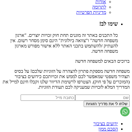
אודות
לתרומה
מדיניות הפרטיות
שימו לב!
כל התכנים באתר זה מוגנים תחת חוק זכויות יוצרים. "ארגון
משפחה חדשה" ו"צוואה ביולוגית" הינם סימן מסחר רשום. אין
להעתיק /להשתמש בתכני האתר ללא אישור מפורש מארגון
משפחה חדשה.
ברוכים הבאים למשפחה חדשה
משפחה חדשה מספקת פתרון להצהרה על הזוגיות שלכם! על בסיס
תצהיר משפטי שמאפשר לכם לממש את זכויותכם כידועים בציבור
(המוכרים על פי חוק). הצטרפו לרשימת הדיוור שלנו וקבלו חינם למייל את
המדריך המלא לזכויות שמעניקה לכם תעודת הזוגיות.
ידועים בציבור
הסכם ממון