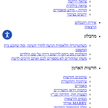
צוואה וירושה
צוואה ביולוגית
הורות – מידע ומאמרים
ידועים בציבור
אירית רוזנבלום
הרצאות
מהבלוג
כשהטרגדיה הלאומית הגיעה לחדר השינה, ומה שקבע בית
המשפט
השלכות מס ביחס לרישום דירה על שם הילדים
משהו שההורים לא מספרים לכם ואתם חייבים לדעת
חדשות הארגון
עדכונים וחדשות
עיתונות ותקשורת
מאמרים
כתבות וידאו ותשדירים
הצעות חוק, חקיקה ובג"ץ
כנסים והרצאות
MARRY אזרחי
מילון המשפחה החדשה