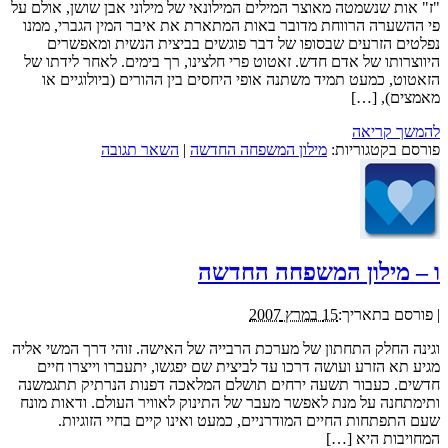
"ז" אות שנשמטה מאוצר המילים המילונאי של מילוני אבן שושן, אולם על
פי ההשערה הרווחת מדובר באות המתארת את איבר המין הגברי, ממנו
נפלטים הזרעים שבסופו של דבר פוגשים בביצית הנשית ומאפשרים
היווצרותו של אדם חדש. זאטוט פרי חלצינו, רך בימים. לאחר לידתו של
הזאטוט, כמעט תמיד משתנה אופי היחסים בין ההורים (ביולוגיים או
מאמצים), […]
להמשך קריאה
פורסם בקטגוריות:
מילון המשפחה החדשה
|
השאר תגובה
ו – מילון המשפחה החדשה
|
פורסם בתאריך:
15 במרץ 2007
וגינה החלק התחתון של מערכת הרבייה של האישה. זוהי דרך המשי אליה
מגיע תא הזרע ועושה דרכו עד לביצית שם יפגשו, יתעברו וייצרו חיים
חדשים. כעבור תשעה ירחים תושלם המלאכה דפנות הנרתיק תתגמשנה
ותימתחנה על מנת לאפשר מעבר של התינוק לאוויר העולם. ודאות מונח
שעם התפתחות החיים המודרניים, כמעט ואינו קיים בחיי הזוגיות.
המחויבות היא […]