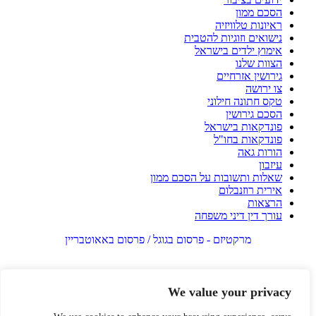
הסכם ממון
ראיונות טלוויזיה
נישואים וזוגיות להטבית
אימוץ ילדים בישראל
הצוות שלנו
גירושין אזרחיים
צו ירושה
טקס חתונה חילוני
הסכם גירושין
פונדקאות בישראל
פונדקאות בחו"ל
הורות גאה
עיזבון
שאלות ותשובות על הסכם ממון
אירית רוזנבלום
הרצאות
עורך דין דיני משפחה
מרקטיזם - פרסום בגוגל / פרסום באאוטבריין
We value your privacy