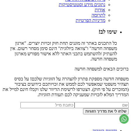
נתונים מידע וסטטיסטיקות
אודות
לתרומה
מדיניות הפרטיות
שימו לב!
כל התכנים באתר זה מוגנים תחת חוק זכויות יוצרים. "ארגון
משפחה חדשה" ו"צוואה ביולוגית" הינם סימן מסחר רשום. אין
להעתיק /להשתמש בתכני האתר ללא אישור מפורש מארגון
משפחה חדשה.
ברוכים הבאים למשפחה חדשה
משפחה חדשה מספקת פתרון להצהרה על הזוגיות שלכם! על בסיס
תצהיר משפטי שמאפשר לכם לממש את זכויותכם כידועים בציבור
(המוכרים על פי חוק). הצטרפו לרשימת הדיוור שלנו וקבלו חינם למייל את
המדריך המלא לזכויות שמעניקה לכם תעודת הזוגיות.
ידועים בציבור