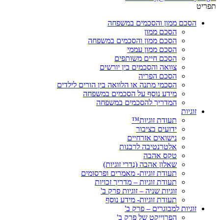
תפריט
הסכם ממון והסכמים במשפחה
הסכם ממון
הסכם ממון והסכמים במשפחה
הסכם ממון עממי
הסכם חיים משותפים
צוואה והסכמים בין יורשים
הסכם הפריה
הסכמי מתנה או הלוואה בין הורים לילדים
מידע נוסף על הסכמים במשפחה
המדריך להסכמים במשפחה
זוגיות
תעודת זוגיות™
ידועים בציבור
נישואים אזרחיים
אלטרנטיבה לרבנות
טקס אהבה
שאלון אהבה (נדרי זוגיות)
תעודת זוגיות- מאמרים ופרסומים
תעודת זוגיות – מדריך זכויות
זוגיות שניה – זוגיות פרק ב'
תעודת זוגיות- מידע נוסף
זוגיות למבוגרים – פרק ב'
הפרוייקט של פרק ב'