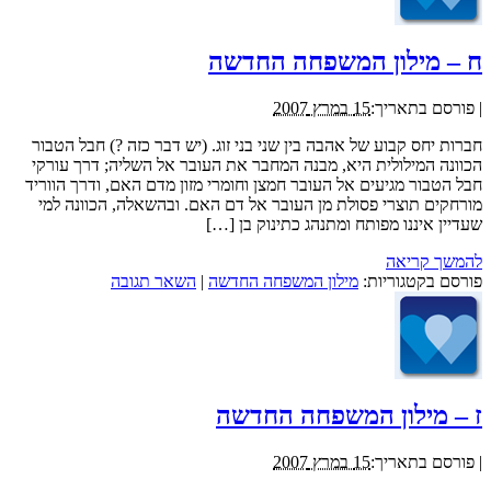
ח – מילון המשפחה החדשה
|
פורסם בתאריך:
15 במרץ 2007
חברות יחס קבוע של אהבה בין שני בני זוג. (יש דבר כזה ?) חבל הטבור
הכוונה המילולית היא, מבנה המחבר את העובר אל השליה; דרך עורקי
חבל הטבור מגיעים אל העובר חמצן וחומרי מזון מדם האם, ודרך הווריד
מורחקים תוצרי פסולת מן העובר אל דם האם. ובהשאלה, הכוונה למי
שעדיין איננו מפותח ומתנהג כתינוק בן […]
להמשך קריאה
פורסם בקטגוריות:
מילון המשפחה החדשה
|
השאר תגובה
ז – מילון המשפחה החדשה
|
פורסם בתאריך:
15 במרץ 2007