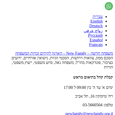
עברית
English
Deutsch
زواج عرفي
Русский
Español
Français
משפחה חדשה – New Family – הארגון לקידום זכויות המשפחה
הסכם ממון, צוואות וירושות, הסכמי זוגיות, נישואין אזרחיים, ידועים
בציבור, פונדקאות בחו"ל, משפחה גאה, סיוע משפטי, ייעוץ משפטי,
הורות
קבלת קהל בתיאום מראש
ימים א' עד ה' בין 09:00 ל 17:00
רח' טיומקין 16, תל אביב
טלפון: 03-5660504
newfamily@newfamily.org.il