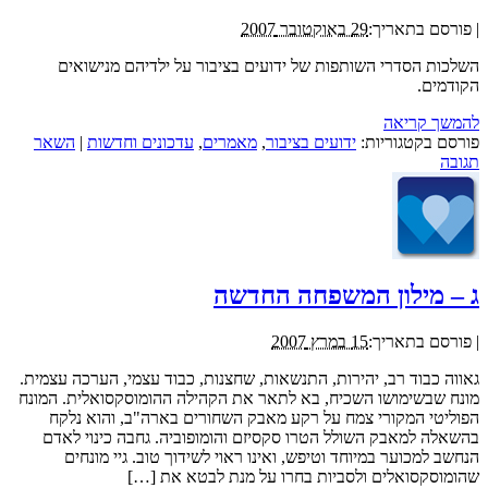
|
פורסם בתאריך:
29 באוקטובר 2007
השלכות הסדרי השותפות של ידועים בציבור על ילדיהם מנישואים
הקודמים.
להמשך קריאה
פורסם בקטגוריות:
ידועים בציבור
,
מאמרים
,
עדכונים וחדשות
|
השאר
תגובה
ג – מילון המשפחה החדשה
|
פורסם בתאריך:
15 במרץ 2007
גאווה כבוד רב, יהירות, התנשאות, שחצנות, כבוד עצמי, הערכה עצמית.
מונח שבשימושו השכיח, בא לתאר את הקהילה ההומוסקסואלית. המונח
הפוליטי המקורי צמח על רקע מאבק השחורים בארה"ב, והוא נלקח
בהשאלה למאבק השולל הטרו סקסיזם והומופוביה. גחבה כינוי לאדם
הנחשב למכוער במיוחד וטיפש, ואינו ראוי לשידוך טוב. גיי מונחים
שהומוסקסואלים ולסביות בחרו על מנת לבטא את […]