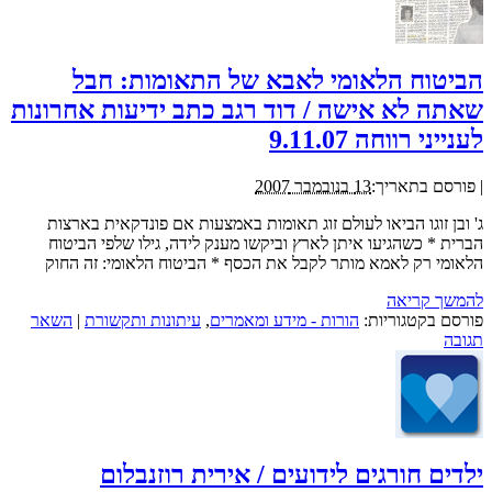
הביטוח הלאומי לאבא של התאומות: חבל
שאתה לא אישה / דוד רגב כתב ידיעות אחרונות
לענייני רווחה 9.11.07
|
פורסם בתאריך:
13 בנובמבר 2007
ג' ובן זוגו הביאו לעולם זוג תאומות באמצעות אם פונדקאית בארצות
הברית * כשהגיעו איתן לארץ וביקשו מענק לידה, גילו שלפי הביטוח
הלאומי רק לאמא מותר לקבל את הכסף * הביטוח הלאומי: זה החוק
להמשך קריאה
פורסם בקטגוריות:
הורות - מידע ומאמרים
,
עיתונות ותקשורת
|
השאר
תגובה
ילדים חורגים לידועים / אירית רוזנבלום