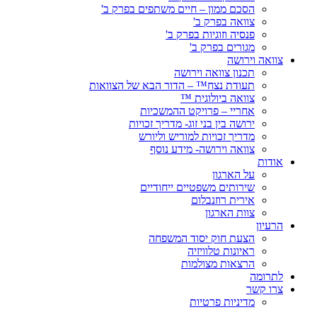
הסכם ממון – חיים משתפים בפרק ב'
צוואה בפרק ב'
פנסיה וזוגיות בפרק ב'
מגורים בפרק ב'
צוואה וירושה
תכנון צוואה וירושה
תעודת נצח™ – הדור הבא של הצוואות
צוואה ביולוגית ™
אחריי – פרויקט ההמשכיות
ירושה בין בני זוג- מדריך זכויות
מדריך זכויות למוריש וליורש
צוואה וירושה- מידע נוסף
אודות
על הארגון
שירותים משפטיים ייחודיים
אירית רוזנבלום
צוות הארגון
הרעיון
הצעת חוק יסוד המשפחה
ראיונות טלוויזיה
הרצאות מצולמות
לתרומה
צרו קשר
מדיניות פרטיות