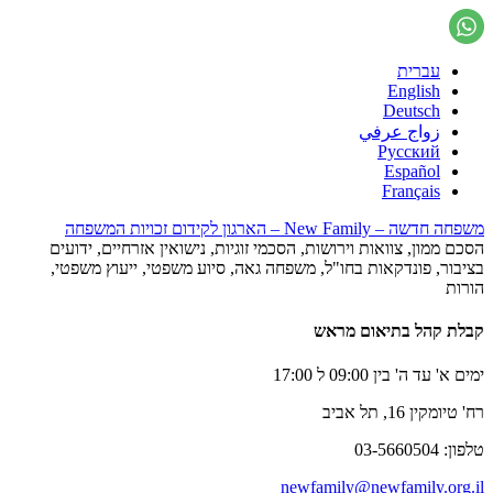
עברית
English
Deutsch
زواج عرفي
Русский
Español
Français
משפחה חדשה – New Family – הארגון לקידום זכויות המשפחה
הסכם ממון, צוואות וירושות, הסכמי זוגיות, נישואין אזרחיים, ידועים
בציבור, פונדקאות בחו"ל, משפחה גאה, סיוע משפטי, ייעוץ משפטי,
הורות
קבלת קהל בתיאום מראש
ימים א' עד ה' בין 09:00 ל 17:00
רח' טיומקין 16, תל אביב
טלפון: 03-5660504
newfamily@newfamily.org.il