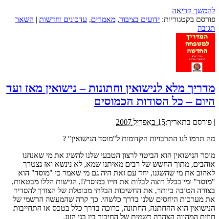
להמשך קריאה
פורסם בקטגוריות:
ידועים בציבור
,
מאמרים
,
עדכונים וחדשות
|
השאר
תגובה
מדריך מלא לנישואין וחתונות – נישואין מאז ועד
היום – כל הסודות הכמוסים
|
פורסם בתאריך:
15 באפריל 2007
מה תרמו לנו התרבויות הקדומות ל"מוסד הנישואין" ?
מוסד הנישואין הוא הביטוי לרצון הטבעי שלנו להשיג את מי שאנחנו
אוהבים, מתוך החשש של רבים מאיתנו שמא, לא נינשא ואז נצטרך
לאהוב את מי שהשגנו, יחד עם זאת היה גם מי שאמר כי "מוסד" הוא
"מוסד" ומי בכלל רוצה לבלות את חייו במוסד?!, הגישות הללו מבטאות,
בצורה הטובה ביותר, את החשיבות הבלתי מבוטלת של הצורך להסדיר
את מערכות היחסים שלנו בדרך כלשהי. כך קרה שהמעשה הרשמי של
הנישואין הוא ההחתנה, החתונה, כרוכה בדרך כלל בטכס או התחייבות
חוזית המהווה הצהרה רשמית של החיבור בין בני הזוג.