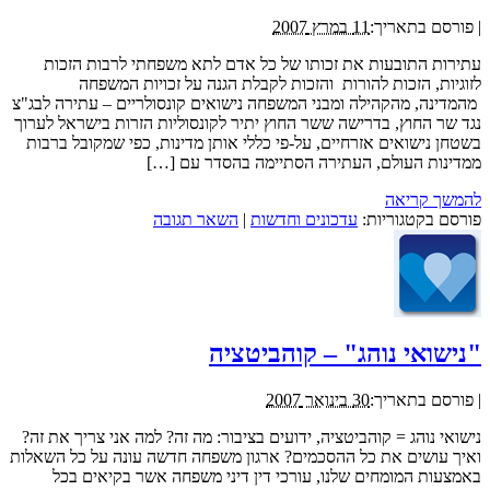
|
פורסם בתאריך:
11 במרץ 2007
עתירות התובעות את זכותו של כל אדם לתא משפחתי לרבות הזכות
לזוגיות, הזכות להורות והזכות לקבלת הגנה על זכויות המשפחה
מהמדינה, מהקהילה ומבני המשפחה נישואים קונסולריים – עתירה לבג"צ
נגד שר החוץ, בדרישה ששר החוץ יתיר לקונסוליות הזרות בישראל לערוך
בשטחן נישואים אזרחיים, על-פי כללי אותן מדינות, כפי שמקובל ברבות
ממדינות העולם, העתירה הסתיימה בהסדר עם […]
להמשך קריאה
פורסם בקטגוריות:
עדכונים וחדשות
|
השאר תגובה
"נישואי נוהג" – קוהביטציה
|
פורסם בתאריך:
30 בינואר 2007
נישואי נוהג = קוהביטציה, ידועים בציבור: מה זה? למה אני צריך את זה?
ואיך עושים את כל ההסכמים? ארגון משפחה חדשה עונה על כל השאלות
באמצעות המומחים שלנו, עורכי דין דיני משפחה אשר בקיאים בכל