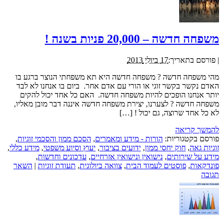
משפחה חדשה – 20,000 פניות בשנה !
|
פורסם בתאריך:
17 ביולי 2013
מהי משפחה חדשה ? משפחה חדשה היא תא משפחתי הנוצר ברגע בו
האדם נקשר בקשר זוגי או הורי עם אדם אחר. ביום בו אנחנו לא לבד
יותר אנחנו הופכים להיות משפחה חדשה. האם כל אחד יכול להקים
משפחה חדשה ? לצערנו, יצירת משפחה חדשה איננה דבר מובן מאליו,
לא כל אחד שרוצה, גם יכול ! […]
להמשך קריאה
פורסם בקטגוריות:
הורות - מידע ומאמרים
,
הסכם ממון והסכמי זוגיות
,
זוגיות גאה
,
חוק יחסי ממון
,
ידועים בציבור
,
יעוץ וסיוע משפטי
,
מידע כללי
,
מידע על שירותים
,
נישואין ונישואין אזרחיים
,
עדכונים וחדשות
,
פונדקאות
,
פוסטים לעמוד הבית
,
צוואה ביולוגית
,
תעודת זוגיות
|
השאר
תגובה