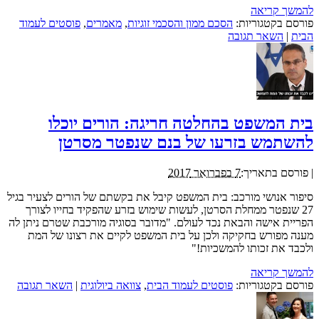
להמשך קריאה
פורסם בקטגוריות:
הסכם ממון והסכמי זוגיות
,
מאמרים
,
פוסטים לעמוד
הבית
|
השאר תגובה
בית המשפט בהחלטה חריגה: הורים יוכלו
להשתמש בזרעו של בנם שנפטר מסרטן
|
פורסם בתאריך:
7 בפברואר 2017
סיפור אנושי מורכב: בית המשפט קיבל את בקשתם של הורים לצעיר בגיל
27 שנפטר ממחלת הסרטן, לעשות שימוש בזרע שהפקיד בחייו לצורך
הפריית אישה והבאת נכד לעולם. "מדובר בסוגיה מורכבת שטרם ניתן לה
מענה מפורש בחקיקה ולכן על בית המשפט לקיים את רצונו של המת
ולכבד את זכותו להמשכיות!"
להמשך קריאה
פורסם בקטגוריות:
פוסטים לעמוד הבית
,
צוואה ביולוגית
|
השאר תגובה