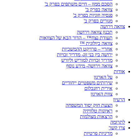
הסכם ממון – חיים משתפים בפרק ב'
צוואה בפרק ב'
פנסיה וזוגיות בפרק ב'
מגורים בפרק ב'
צוואה וירושה
תכנון צוואה וירושה
תעודת נצח™ – הדור הבא של הצוואות
צוואה ביולוגית ™
אחריי – פרויקט ההמשכיות
ירושה בין בני זוג- מדריך זכויות
מדריך זכויות למוריש וליורש
צוואה וירושה- מידע נוסף
אודות
על הארגון
שירותים משפטיים ייחודיים
אירית רוזנבלום
צוות הארגון
הרעיון
הצעת חוק יסוד המשפחה
ראיונות טלוויזיה
הרצאות מצולמות
לתרומה
צרו קשר
מדיניות פרטיות