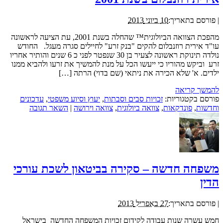
|
פורסם בתאריך:
10 ביוני 2013
מהפכת הצוואה הביולוגית™ שהחלה בשנת 2001, עת הציעה לראשונה
עו"ד אירית רוזנבלום להקים "בנק זרע" לחיילים סגרה מעגל. החודש
נולדה תינוקת ראשונה לצעיר בן 30 שנפטר לפני כ 6 שנים והותיר אחריו
זרע וביקש מהוריו כי ייעשו הכל על מנת להמשיך את זרעו ולהביא ממנו
ילדים. א' שלא הכירה את ניתאי (שם בדוי) הרתה […]
להמשך קריאה
פורסם בקטגוריות:
זכויות סבים וסבתות
,
יעוץ וסיוע משפטי
,
עדכונים
וחדשות
,
פונדקאות
,
צוואה ביולוגית
,
צוואה וירושה
|
השאר תגובה
משפחה חדשה – סקירה בביטאון לשכת עורכי
הדין
|
פורסם בתאריך:
27 באפריל 2013
חמש עשרה שנות עבודה לקידום זכויות המשפחה החדשה בישראל