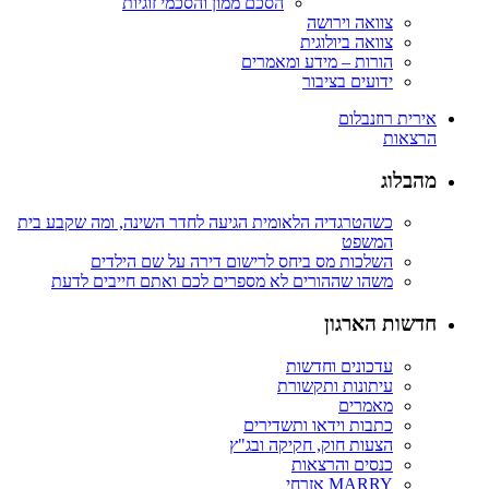
הסכם ממון והסכמי זוגיות
צוואה וירושה
צוואה ביולוגית
הורות – מידע ומאמרים
ידועים בציבור
אירית רוזנבלום
הרצאות
מהבלוג
כשהטרגדיה הלאומית הגיעה לחדר השינה, ומה שקבע בית
המשפט
השלכות מס ביחס לרישום דירה על שם הילדים
משהו שההורים לא מספרים לכם ואתם חייבים לדעת
חדשות הארגון
עדכונים וחדשות
עיתונות ותקשורת
מאמרים
כתבות וידאו ותשדירים
הצעות חוק, חקיקה ובג"ץ
כנסים והרצאות
MARRY אזרחי