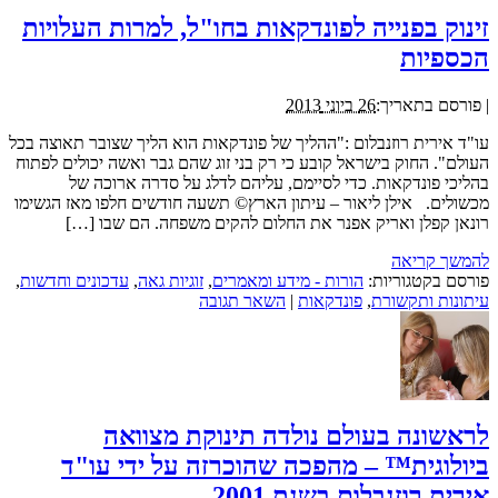
זינוק בפנייה לפונדקאות בחו"ל, למרות העלויות
הכספיות
|
פורסם בתאריך:
26 ביוני 2013
עו"ד אירית רוזנבלום :"ההליך של פונדקאות הוא הליך שצובר תאוצה בכל
העולם". החוק בישראל קובע כי רק בני זוג שהם גבר ואשה יכולים לפתוח
בהליכי פונדקאות. כדי לסיימם, עליהם לדלג על סדרה ארוכה של
מכשולים. אילן ליאור – עיתון הארץ© תשעה חודשים חלפו מאז הגשימו
רונאן קפלן ואריק אפנר את החלום להקים משפחה. הם שבו […]
להמשך קריאה
פורסם בקטגוריות:
הורות - מידע ומאמרים
,
זוגיות גאה
,
עדכונים וחדשות
,
עיתונות ותקשורת
,
פונדקאות
|
השאר תגובה
לראשונה בעולם נולדה תינוקת מצוואה
ביולוגית™ – מהפכה שהוכרזה על ידי עו"ד
אירית רוזנבלום בשנת 2001