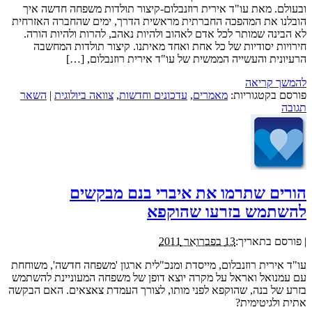
ובעולם. מאת עו"ד אירית רוזנבלום-קיצור תולדות משפחה חדשה איך
הובלנו את המהפכה החברתית מראשית הדרך, ימים שהחברה האזרחית
לא הבינה שמותר לכל אדם לאהוב ולהיות נאהב, להרות ולהיות הורה.
חירויות יסודיות של כל אחת ואחד מאיתנו. קיצור תולדות המחשבה
הרעיונית והעשייה הממשית של עו"ד אירית רוזנבלום, […]
להמשך קריאה
פורסם בקטגוריות:
מאמרים
,
עדכונים וחדשות
,
צוואה ביולוגית
|
השאר
תגובה
הורים שתרמו את איברי בנם מבקשים
להשתמש בזרעו שהוקפא
|
פורסם בתאריך:
13 בפברואר 2011
עו"ד אירית רוזנבלום, מייסדת ומנכ"לית ארגון 'משפחה חדשה', משוחחת
עם עמנואל ואראל על מקרה יוצא דופן של משפחה המעוניינת להשתמש
בזרע של בנה, שהוקפא לפני מותו, לצורך העמדת צאצאים. האם הבקשה
אתית ולגיטימית?