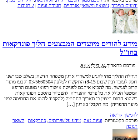
ידועים בציבור
,
נישואין ונישואין אזרחיים
,
תעודת זוגיות
|
2 תגובות
מידע להורים מיועדים המבצעים הליך פונדקאות
בחו"ל
|
פורסם בתאריך:
24 ביולי 2013
תחילת ההליך מתי להגיע למשרדי ארגון משפחה חדשה; בשלב שבו ישנו
דופק לעובר (בין שבוע 8-15) התקשרו לטלפון 03-5660504 וקבעו מועד
קרוב לפגישה. מה להביא איתכם לפגישה אישור רפואי מטעם הרופא
המטפל הכולל את כל פרטי ההפרייה. להצטייד בהסכם הפונדקאות
כשהוא חתום ומצוין בו תאריך החתימה (להקפיד לבצע את החתימה לפני
מועד ההפריה). מה תקבלו בארגון […]
להמשך קריאה
פורסם בקטגוריות:
זוגיות גאה
,
מידע על שירותים
,
פונדקאות
|
השאר
תגובה