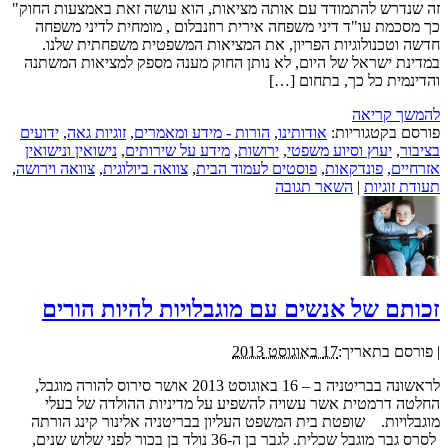
זה שנדרש להתמודד עם אותה מציאות, הוא עושה זאת באמצעות החוק"
כך מסכמת עו"ד דיני משפחה אירית רוזנבלום , מומחית לדיני משפחה
חדשה וטכנולוגיות הפריון, את המציאות המשפטית משפחתית שלנו.
במדינת ישראל של היום, לא נותן החוק מענה מספק למציאות המשתנה
והדינמית כל כך, בתחום […]
להמשך קריאה
פורסם בקטגוריות:
אודותינו
,
הורות - מידע ומאמרים
,
זוגיות גאה
,
ידועים
בציבור
,
יעוץ וסיוע משפטי
,
ירושות
,
מידע על שירותים
,
נישואין ונישואין
אזרחיים
,
פונדקאות
,
פוסטים לעמוד הבית
,
צוואה ביולוגית
,
צוואה וירושה
,
תעודת זוגיות
|
השאר תגובה
זכותם של אנשים עם מוגבלויות להיות הורים
|
פורסם בתאריך:
17 באוגוסט 2013
לראשונה בבריטניה ב – 16 באוגוסט 2013 אושר סירוס להורה מוגבל,
החלטה דרמטית אשר עשויה להשפיע על מדיניות ההולדה של בעלי
מוגבלויות. שופטת בית המשפט העליון בבריטניה אלינור קינג הורתה
לסרס גבר מוגבל שכלית. לגבר בן ה-36 נולד בן בכור לפני שלוש שנים,