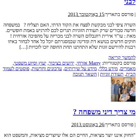
לבני
|
פורסם בתאריך:
15 באוקטובר 2013
השרה ציפי לבני מבקשת לפצח את הקוד הדתי, האם תצליח ? במשפחה
חדשה סבורים שרק תעודת הזוגיות תגרום לכם להרגיש באמת חופשיים.
מאת : עו"ד אירית רוזנבלום השרה לבני מכריזה על מהפיכה אזרחית !
חוקים חדשים בנושא דת ומדינה שבמסגרתם יוכל כל אחד לבחור באיזו
רבנות להירשם זוגות שלא התחתנו תחת החופה יזכו לזכויות […]
להמשך קריאה
פורסם בקטגוריות:
Marry אזרחי
,
ידועים בציבור
,
יעוץ וסיוע משפטי
,
מאמרים
,
מידע כללי
,
מידע על שירותים
,
עדכונים וחדשות
,
פוסטים לעמוד
הבית
,
תעודת זוגיות
|
השאר תגובה
מי צריך דיני משפחה ?
|
פורסם בתאריך:
26 באוגוסט 2013
"החוק איננו יוצר מציאות, החיים הם אלו שיוצרים מציאות, והמשפט הוא