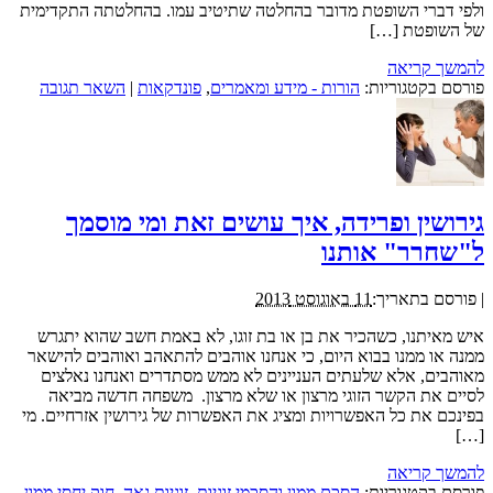
ולפי דברי השופטת מדובר בהחלטה שתיטיב עמו. בהחלטתה התקדימית
של השופטת […]
להמשך קריאה
פורסם בקטגוריות:
הורות - מידע ומאמרים
,
פונדקאות
|
השאר תגובה
גירושין ופרידה, איך עושים זאת ומי מוסמך
ל"שחרר" אותנו
|
פורסם בתאריך:
11 באוגוסט 2013
איש מאיתנו, כשהכיר את בן או בת זוגו, לא באמת חשב שהוא יתגרש
ממנה או ממנו בבוא היום, כי אנחנו אוהבים להתאהב ואוהבים להישאר
מאוהבים, אלא שלעתים העניינים לא ממש מסתדרים ואנחנו נאלצים
לסיים את הקשר הזוגי מרצון או שלא מרצון. משפחה חדשה מביאה
בפינכם את כל האפשרויות ומציג את האפשרות של גירושין אזרחיים. מי
[…]
להמשך קריאה
פורסם בקטגוריות:
הסכם ממון והסכמי זוגיות
,
זוגיות גאה
,
חוק יחסי ממון
,