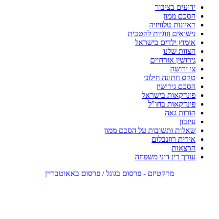
ידועים בציבור
הסכם ממון
ראיונות טלוויזיה
נישואים וזוגיות להטבית
אימוץ ילדים בישראל
הצוות שלנו
גירושין אזרחיים
צו ירושה
טקס חתונה חילוני
הסכם גירושין
פונדקאות בישראל
פונדקאות בחו"ל
הורות גאה
עיזבון
שאלות ותשובות על הסכם ממון
אירית רוזנבלום
הרצאות
עורך דין דיני משפחה
מרקטיזם - פרסום בגוגל / פרסום באאוטבריין