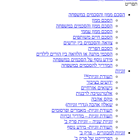
תפריט
הסכם ממון והסכמים במשפחה
הסכם ממון
הסכם ממון והסכמים במשפחה
הסכם ממון עממי
הסכם חיים משותפים
צוואה והסכמים בין יורשים
הסכם הפריה
הסכמי מתנה או הלוואה בין הורים לילדים
מידע נוסף על הסכמים במשפחה
המדריך להסכמים במשפחה
זוגיות
תעודת זוגיות™
ידועים בציבור
נישואים אזרחיים
אלטרנטיבה לרבנות
טקס אהבה
שאלון אהבה (נדרי זוגיות)
תעודת זוגיות- מאמרים ופרסומים
תעודת זוגיות – מדריך זכויות
זוגיות שניה – זוגיות פרק ב'
תעודת זוגיות- מידע נוסף
זוגיות למבוגרים – פרק ב'
הפרוייקט של פרק ב'