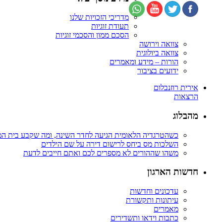
מדריכי הזכויות שלנו
תעודת זוגיות
הסכם ממון והסכמי זוגיות
צוואה וירושה
צוואה ביולוגית
הורות – מידע ומאמרים
ידועים בציבור
אירית רוזנבלום
הרצאות
מהבלוג
כשהטרגדיה הלאומית הגיעה לחדר השינה, ומה שקבע בית ה
השלכות מס ביחס לרישום דירה על שם הילדים
משהו שההורים לא מספרים לכם ואתם חייבים לדעת
חדשות הארגון
עדכונים וחדשות
עיתונות ותקשורת
מאמרים
כתבות וידאו ותשדירים