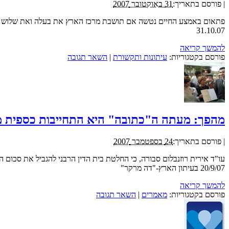
|
פורסם בתאריך:
31 באוקטובר 2007
פתאום באמצע החיים נטשה אם תושבת מרכז הארץ את בעלה ואת שלוש בנו
31.10.07
להמשך קריאה
פורסם בקטגוריות:
עיתונות ותקשורת
|
השאר תגובה
מהפך: מעתה ה"כתובה" היא התחייבות כספית מוג
|
פורסם בתאריך:
24 בספטמבר 2007
עו"ד אירית רוזנבלום סבורה, כי החלטת בית הדין הרבני להגביל את סכום
20/9/07 בעיתון הארץ-"דה מרקר"
להמשך קריאה
פורסם בקטגוריות:
מאמרים
|
השאר תגובה