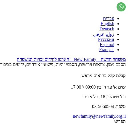
עברית
English
Deutsch
زواج عرفي
Русский
Español
Français
משפחה חדשה – New Family – הארגון לקידום זכויות המשפחה
הסכם ממון, צוואות וירושות, הסכמי זוגיות, נישואין אזרחיים, ידועים בציב
קבלת קהל בתיאום מראש
ימים א' עד ה' בין 09:00 ל 17:00
רח' טיומקין 16, תל אביב
טלפון: 03-5660504
newfamily@newfamily.org.il
תפריט