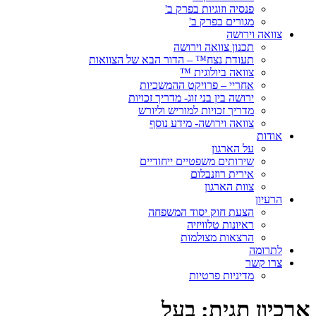
פנסיה וזוגיות בפרק ב'
מגורים בפרק ב'
צוואה וירושה
תכנון צוואה וירושה
תעודת נצח™ – הדור הבא של הצוואות
צוואה ביולוגית ™
אחריי – פרויקט ההמשכיות
ירושה בין בני זוג- מדריך זכויות
מדריך זכויות למוריש וליורש
צוואה וירושה- מידע נוסף
אודות
על הארגון
שירותים משפטיים ייחודיים
אירית רוזנבלום
צוות הארגון
הרעיון
הצעת חוק יסוד המשפחה
ראיונות טלוויזיה
הרצאות מצולמות
לתרומה
צרו קשר
מדיניות פרטיות
ארכיון תגית:
בעל