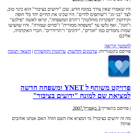
היו שאמרו שאין צורך במונח חדש, שכן "ידועים בציבור" הוא כינוי טוב,
לצד "בני זוג" ו"שותפים לחיים". היו שכינו את החיים יחד בלי חופה
וקידושין "הפקרות מוחלטת" ו"הרס המשפחה", קראו לאשה "פילגש"
ו"זונה", ואף גלשו עד "משפחה ממזרית" ו"סדום ועמורה". והיו שהציעו
שמות נחמדים כמו "זוּגרים", "ידוגים" ו"תרידרים". חברי האקדמיה,
אליכם
להמשך קריאה
פורסם בקטגוריות:
עדכונים וחדשות
,
עיתונות ותקשורת
|
השאר תגובה
פרויקט משותף ל YNET ומשפחה חדשה
למציאת שם למונח "ידועים בציבור"
|
פורסם בתאריך:
3 באפריל 2007
מה זה ידועים בציבור? מי המציא את השם הזה? האם אנחנו אוהבים
אותו?