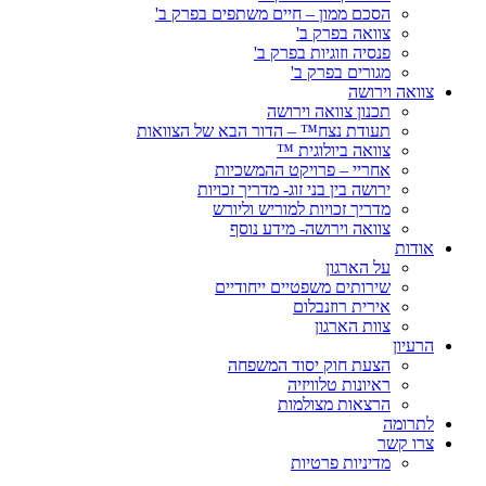
הסכם ממון – חיים משתפים בפרק ב'
צוואה בפרק ב'
פנסיה וזוגיות בפרק ב'
מגורים בפרק ב'
צוואה וירושה
תכנון צוואה וירושה
תעודת נצח™ – הדור הבא של הצוואות
צוואה ביולוגית ™
אחריי – פרויקט ההמשכיות
ירושה בין בני זוג- מדריך זכויות
מדריך זכויות למוריש וליורש
צוואה וירושה- מידע נוסף
אודות
על הארגון
שירותים משפטיים ייחודיים
אירית רוזנבלום
צוות הארגון
הרעיון
הצעת חוק יסוד המשפחה
ראיונות טלוויזיה
הרצאות מצולמות
לתרומה
צרו קשר
מדיניות פרטיות