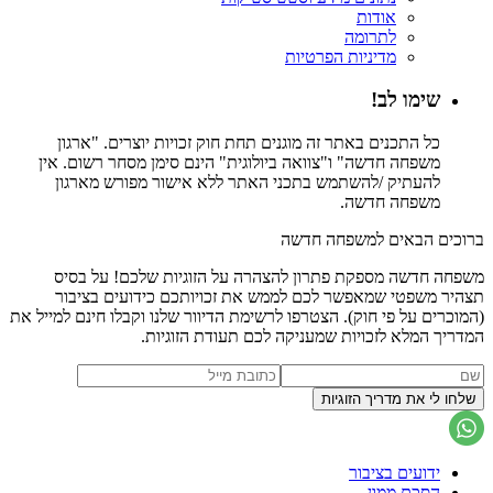
אודות
לתרומה
מדיניות הפרטיות
שימו לב!
כל התכנים באתר זה מוגנים תחת חוק זכויות יוצרים. "ארגון
משפחה חדשה" ו"צוואה ביולוגית" הינם סימן מסחר רשום. אין
להעתיק /להשתמש בתכני האתר ללא אישור מפורש מארגון
משפחה חדשה.
ברוכים הבאים למשפחה חדשה
משפחה חדשה מספקת פתרון להצהרה על הזוגיות שלכם! על בסיס
תצהיר משפטי שמאפשר לכם לממש את זכויותכם כידועים בציבור
(המוכרים על פי חוק). הצטרפו לרשימת הדיוור שלנו וקבלו חינם למייל את
המדריך המלא לזכויות שמעניקה לכם תעודת הזוגיות.
ידועים בציבור
הסכם ממון