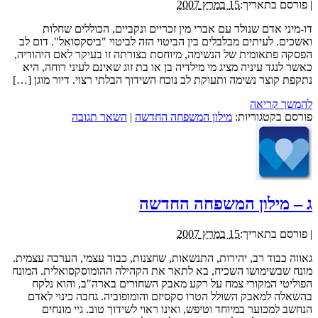
|
פורסם בתאריך:
15 במרץ 2007
דו-מיני אדם שנולד עם אברי מין זכריים ונקביים, הכוללים שחלות
ואשכים. לעיתים מבלבלים בין הביטוי הזה לביטוי "ביסקסואל". דום לב
הפסקה פתאומית של הנשימה, מיוחסת בצורתה זו בעיקר לאם היהודיה,
כאשר לנגד עיניה מציג מי מילדיה בן או בת זוג שאינם לעיני רוחה, היא
נתקפת קוצר נשימה ותעוקת לב נוכח השידוך הבלתי רצוי. דיור מוגן […]
להמשך קריאה
פורסם בקטגוריות:
מילון המשפחה החדשה
|
השאר תגובה
ג – מילון המשפחה החדשה
|
פורסם בתאריך:
15 במרץ 2007
גאווה כבוד רב, יהירות, התנשאות, שחצנות, כבוד עצמי, הערכה עצמית.
מונח שבשימושו השכיח, בא לתאר את הקהילה ההומוסקסואלית. המונח
הפוליטי המקורי צמח על רקע מאבק השחורים בארה"ב, והוא נלקח
בהשאלה למאבק השולל הטרו סקסיזם והומופוביה. גחבה כינוי לאדם
הנחשב למכוער במיוחד וטיפש, ואינו ראוי לשידוך טוב. גיי מונחים