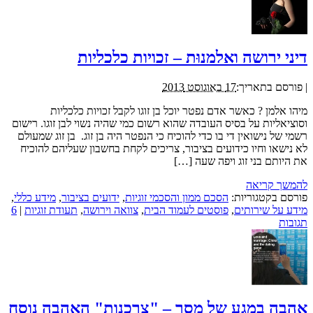
דיני ירושה ואלמנוּת – זכויות כלכליות
|
פורסם בתאריך:
17 באוגוסט 2013
מיהו אלמן ? כאשר אדם נפטר יוכל בן זוגו לקבל זכויות כלכליות
וסוציאליות על בסיס העובדה שהוא רשום כמי שהיה נשוי לבן זוגו. רישום
רשמי של נישואין די בו כדי להוכיח כי הנפטר היה בן זוג. בן זוג שמעולם
לא נישאו וחיו כידועים בציבור, צריכים לקחת בחשבון שעליהם להוכיח
את היותם בני זוג ויפה שעה […]
להמשך קריאה
פורסם בקטגוריות:
הסכם ממון והסכמי זוגיות
,
ידועים בציבור
,
מידע כללי
,
מידע על שירותים
,
פוסטים לעמוד הבית
,
צוואה וירושה
,
תעודת זוגיות
|
6
תגובות
אהבה במגע של מסך – "צרכנות" האהבה נוסח