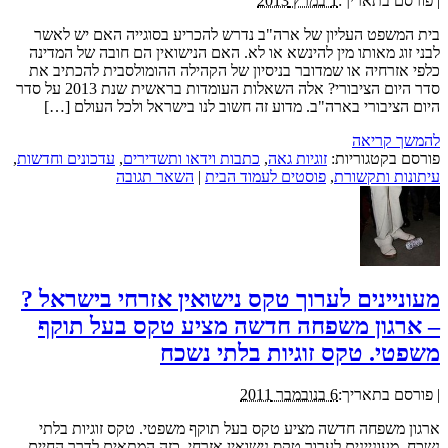
|
פורסם בתאריך:
1 במרץ 2013
בית המשפט העליון של ארה"ב נדרש להכריע בסוגייה האם יש לאשר
לבני זוג מאותו מין להינשא או לא. האם הנישואין הם חובה של המדינה
כלפי אזרחיה או שמדובר בניסיון של הקהילה ההומולסבית להכתיב את
סדר היום הציבורי? אלה השאלות העומדות בראשית שנת 2013 על סדר
היום הציבורי בארה"ב. מדוע זה חשוב לנו בישראל ולכל העולם […]
להמשך קריאה
פורסם בקטגוריות:
זוגיות גאה
,
כתבות וידאו ותשדירים
,
עדכונים וחדשות
,
עיתונות ותקשורת
,
פוסטים לעמוד הבית
|
השאר תגובה
מעוניינים לערוך טקס נישואין אזרחי בישראל ?
– ארגון משפחה חדשה מציע טקס בעל תוקף
משפטי. טקס זוגיות בלתי נשכח
|
פורסם בתאריך:
6 בנובמבר 2011
ארגון משפחה חדשה מציע טקס בעל תוקף משפטי. טקס זוגיות בלתי
נשכח. מעוניינים לערוך טקס נישואין אזרחי, כזה המתאים לדרך החיים