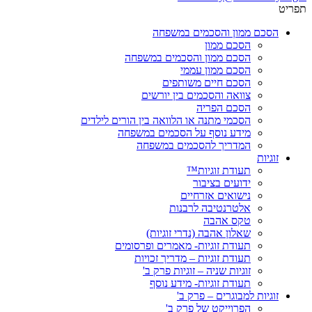
תפריט
הסכם ממון והסכמים במשפחה
הסכם ממון
הסכם ממון והסכמים במשפחה
הסכם ממון עממי
הסכם חיים משותפים
צוואה והסכמים בין יורשים
הסכם הפריה
הסכמי מתנה או הלוואה בין הורים לילדים
מידע נוסף על הסכמים במשפחה
המדריך להסכמים במשפחה
זוגיות
תעודת זוגיות™
ידועים בציבור
נישואים אזרחיים
אלטרנטיבה לרבנות
טקס אהבה
שאלון אהבה (נדרי זוגיות)
תעודת זוגיות- מאמרים ופרסומים
תעודת זוגיות – מדריך זכויות
זוגיות שניה – זוגיות פרק ב'
תעודת זוגיות- מידע נוסף
זוגיות למבוגרים – פרק ב'
הפרוייקט של פרק ב'