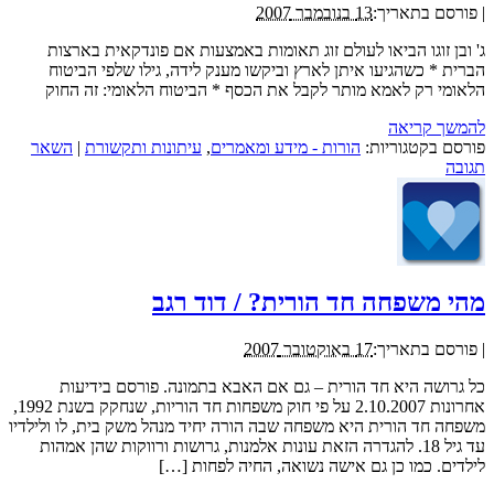
|
פורסם בתאריך:
13 בנובמבר 2007
ג' ובן זוגו הביאו לעולם זוג תאומות באמצעות אם פונדקאית בארצות
הברית * כשהגיעו איתן לארץ וביקשו מענק לידה, גילו שלפי הביטוח
הלאומי רק לאמא מותר לקבל את הכסף * הביטוח הלאומי: זה החוק
להמשך קריאה
פורסם בקטגוריות:
הורות - מידע ומאמרים
,
עיתונות ותקשורת
|
השאר
תגובה
מהי משפחה חד הורית? / דוד רגב
|
פורסם בתאריך:
17 באוקטובר 2007
כל גרושה היא חד הורית – גם אם האבא בתמונה. פורסם בידיעות
אחרונות 2.10.2007 על פי חוק משפחות חד הוריות, שנחקק בשנת 1992,
משפחה חד הורית היא משפחה שבה הורה יחיד מנהל משק בית, לו ולילדיו
עד גיל 18. להגדרה הזאת עונות אלמנות, גרושות ורווקות שהן אמהות
לילדים. כמו כן גם אישה נשואה, החיה לפחות […]