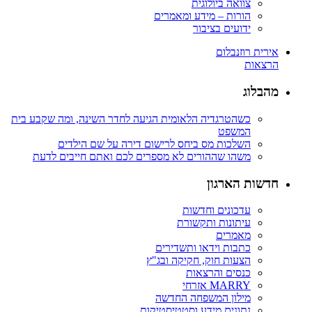
צוואה ביולוגית
הורות – מידע ומאמרים
ידועים בציבור
אירית רוזנבלום
הרצאות
מהבלוג
כשהטרגדיה הלאומית הגיעה לחדר השינה, ומה שקבע בית
המשפט
השלכות מס ביחס לרישום דירה על שם הילדים
משהו שההורים לא מספרים לכם ואתם חייבים לדעת
חדשות הארגון
עדכונים וחדשות
עיתונות ותקשורת
מאמרים
כתבות וידאו ותשדירים
הצעות חוק, חקיקה ובג"ץ
כנסים והרצאות
MARRY אזרחי
מילון המשפחה החדשה
נתונים מידע וסטטיסטיקות