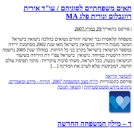
תאים משפחתיים לסוגיהם / עו"ד אירית
רוזנבלום ונורית פלג MA
|
פורסם בתאריך:
29 במרץ 2007
משפחה קלאסית גבר ואישה יהודים נשואים כהלכה נישואין בישראל
המשך מגמת הירידה בנישואין בישראל מאז שנת 2002 מסתמנת ירידה
במספר הנישואין בישראל בקרב בני כל הדתות. במהלך שנת 2005 נרשמה
ירידה דרסטית במיוחד. נישואין בישראל עפ"י דת הירידה בשיעור
הנישואין נובעת, ככל הנראה, משתי סיבות עיקריות : מתוך תפיסת עולם
חדשה, המבקשת שלא לערב את המדינה […]
להמשך קריאה
פורסם בקטגוריות:
דו"ח מצב המשפחה 2007
,
הורות - מידע ומאמרים
,
נתונים מידע וסטטיסטיקות
|
השאר תגובה
ד – מילון המשפחה החדשה