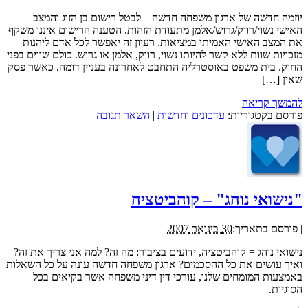
יוזמה חדשה של ארגון משפחה חדשה – לבטל רישום בן הזוג והמצב
האישי נשוי/רווק/גרוש/אלמן מתעודת הזהות. הטענה הרישום איננו משקף
את המצב האישי האמיתי במציאות. רעיון זה יאפשר לכל אדם ליהנות
מזכויות שוות ללא קשר להיותו נשוי, רווק, אלמן או גרוש. כולם שווים בפני
החוק. בית משפט באוסטרליה התחבט לאחרונה בעניין דומה, כאשר פסק
שאין […]
להמשך קריאה
פורסם בקטגוריות:
עדכונים וחדשות
|
השאר תגובה
"נישואי נוהג" – קוהביטציה
|
פורסם בתאריך:
30 בינואר 2007
נישואי נוהג = קוהביטציה, ידועים בציבור: מה זה? למה אני צריך את זה?
ואיך עושים את כל ההסכמים? ארגון משפחה חדשה עונה על כל השאלות
באמצעות המומחים שלנו, עורכי דין דיני משפחה אשר בקיאים בכל
הסוגיות.