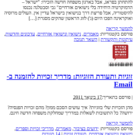
להתחתן בפראג, אבל בארגון משפחה חדשה הזכירו: "ישראל –
הדמוקרטיה היחידה בלי נישואים אזרחיים" גבי וסבטלנה נכנסו
להיסטוריה, אבל פריצת דרך בנישואין בישראל עדיין אין. העולים מרוסיה
ואוקראינה הפכו היום (ג') לזוג הראשון שהקים מסגרת […]
להמשך קריאה
פורסם בקטגוריות:
מאמרים
,
נישואין ונישואין אזרחיים
,
עדכונים וחדשות
,
עיתונות ותקשורת
|
השאר תגובה
זוגיות ותעודת הזוגיות: מדריך זכויות להזמנה ב-
Email
|
פורסם בתאריך:
17 בינואר 2011
מהן הזכויות שלי בזוגיות? איך עושים הסכם ממון? מהם זכויות הפנסיה?
ירושה? כל התשובות לשאלות במדריך שמחלקת משפחה חדשה חינם.
להמשך קריאה
פורסם בקטגוריות:
ידועים בציבור
,
מאמרים
,
מדריכי זכויות וספרים
,
נישואין ונישואין אזרחיים
,
תעודת זוגיות
|
14 תגובות