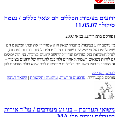
ידועים בציבור: הכללים הם שאין כללים / נעמה
סיקולר 11.05.07
|
פורסם בתאריך:
12 במאי 2007
מי נחשב ידוע בציבור? מתברר שאין חוק שמגדיר זאת ובתי המשפט הם
שמחליטים על פי שיקולים שונים. בני זוג יכולים לחיות בדירות נפרדות,
לנהל חשבונות בנק נפרדים ועדיין להיחשב ידועים בציבור. בני הזוג יכולים
גם להיות נשואים רשמית לאחרים ולהיכנס להגדרה של ידועים בציבור –
זה מוסד זוגי בעל השפעות כלכליות מרחיקות לכת שלא כולם מודעים להן
להמשך קריאה
פורסם בקטגוריות:
עדכונים וחדשות
,
עיתונות ותקשורת
|
השאר תגובה
נישואי תערובת – בני זוג מעורבים / עו"ד אירית
רוזנבלום ונורית פלג MA