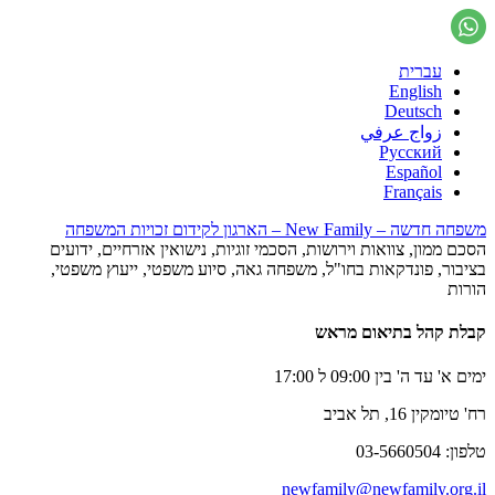
עברית
English
Deutsch
زواج عرفي
Русский
Español
Français
משפחה חדשה – New Family – הארגון לקידום זכויות המשפחה
הסכם ממון, צוואות וירושות, הסכמי זוגיות, נישואין אזרחיים, ידועים
בציבור, פונדקאות בחו"ל, משפחה גאה, סיוע משפטי, ייעוץ משפטי,
הורות
קבלת קהל בתיאום מראש
ימים א' עד ה' בין 09:00 ל 17:00
רח' טיומקין 16, תל אביב
טלפון: 03-5660504
newfamily@newfamily.org.il