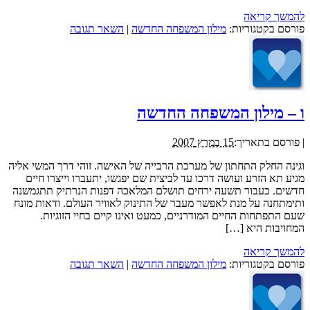
להמשך קריאה
פורסם בקטגוריות:
מילון המשפחה החדשה
|
השאר תגובה
ו – מילון המשפחה החדשה
|
פורסם בתאריך:
15 במרץ 2007
וגינה החלק התחתון של מערכת הרבייה של האישה. זוהי דרך המשי אליה
מגיע תא הזרע ועושה דרכו עד לביצית שם יפגשו, יתעברו וייצרו חיים
חדשים. כעבור תשעה ירחים תושלם המלאכה דפנות הנרתיק תתגמשנה
ותימתחנה על מנת לאפשר מעבר של התינוק לאוויר העולם. ודאות מונח
שעם התפתחות החיים המודרניים, כמעט ואינו קיים בחיי הזוגיות.
המחויבות היא […]
להמשך קריאה
פורסם בקטגוריות:
מילון המשפחה החדשה
|
השאר תגובה