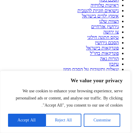
ראיונות טלוויזיה
נישואים וזוגיות להטבית
אימוץ ילדים בישראל
הצוות שלנו
גירושין אזרחיים
צו ירושה
טקס חתונה חילוני
הסכם גירושין
פונדקאות בישראל
פונדקאות בחו"ל
הורות גאה
עיזבון
שאלות ותשובות על הסכם ממון
אירית רוזנבלום
הרצאות
We value your privacy
עורך דין דיני משפחה
We use cookies to enhance your browsing experience, serve
מרקטיזם - פרסום בגוגל / פרסום באאוטבריין
personalised ads or content, and analyse our traffic. By clicking
"Accept All", you consent to our use of cookies.
Accept All
Reject All
Customise