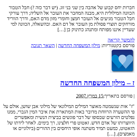
חברות יחס קבוע של אהבה בין שני בני זוג. (יש דבר כזה ?) חבל הטבור
הכוונה המילולית היא, מבנה המחבר את העובר אל השליה; דרך עורקי
חבל הטבור מגיעים אל העובר חמצן וחומרי מזון מדם האם, ודרך הווריד
מורחקים תוצרי פסולת מן העובר אל דם האם. ובהשאלה, הכוונה למי
שעדיין איננו מפותח ומתנהג כתינוק בן […]
להמשך קריאה
פורסם בקטגוריות:
מילון המשפחה החדשה
|
השאר תגובה
ז – מילון המשפחה החדשה
|
פורסם בתאריך:
15 במרץ 2007
"ז" אות שנשמטה מאוצר המילים המילונאי של מילוני אבן שושן, אולם על
פי ההשערה הרווחת מדובר באות המתארת את איבר המין הגברי, ממנו
נפלטים הזרעים שבסופו של דבר פוגשים בביצית הנשית ומאפשרים
היווצרותו של אדם חדש. זאטוט פרי חלצינו, רך בימים. לאחר לידתו של
הזאטוט, כמעט תמיד משתנה אופי היחסים בין ההורים (ביולוגיים או
מאמצים), […]