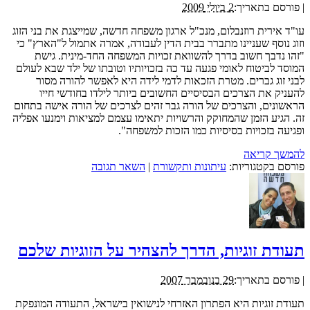
|
פורסם בתאריך:
2 ביולי 2009
עו"ד אירית רוזנבלום, מנכ"ל ארגון משפחה חדשה, שמייצגת את בני הזוג
וזוג נוסף שעניינו מתברר בבית הדין לעבודה, אמרה אתמול ל"הארץ" כי
"זהו נדבך חשוב בדרך להשוואת זכויות המשפחה החד-מינית. גישת
המוסד לביטוח לאומי פגעה עד כה בזכויותיו וטובתו של ילד שבא לעולם
לבני זוג גברים. מטרת הזכאות לדמי לידה היא לאפשר להורה מסור
להעניק את הצרכים הבסיסיים החשובים ביותר לילדו בחודשי חייו
הראשונים, והצרכים של הורה גבר זהים לצרכים של הורה אישה בתחום
זה. הגיע הזמן שהמחוקק והרשויות יתאימו עצמם למציאות וימנעו אפליה
ופגיעה בזכויות בסיסיות כמו הזכות למשפחה".
להמשך קריאה
פורסם בקטגוריות:
עיתונות ותקשורת
|
השאר תגובה
תעודת זוגיות, הדרך להצהיר על הזוגיות שלכם
|
פורסם בתאריך:
29 בנובמבר 2007
תעודת זוגיות היא הפתרון האזרחי לנישואין בישראל, התעודה המונפקת